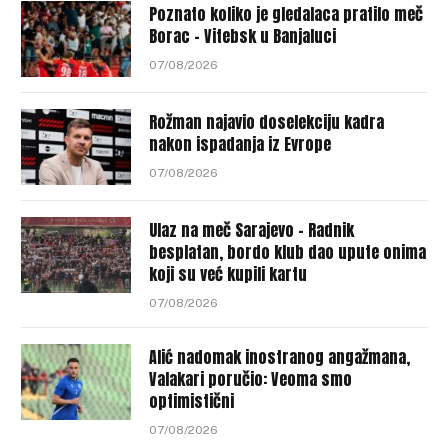
Poznato koliko je gledalaca pratilo meč
Borac – Vitebsk u Banjaluci
07/08/2026
Rožman najavio doselekciju kadra
nakon ispadanja iz Evrope
07/08/2026
Ulaz na meč Sarajevo – Radnik
besplatan, bordo klub dao upute onima
koji su već kupili kartu
07/08/2026
Alić nadomak inostranog angažmana,
Valakari poručio: Veoma smo
optimistični
07/08/2026