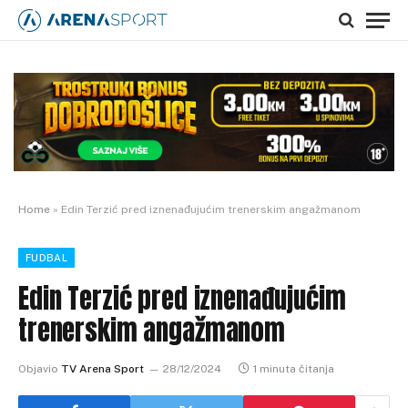
Home
»
Edin Terzić pred iznenađujućim trenerskim angažmanom
FUDBAL
Edin Terzić pred iznenađujućim
trenerskim angažmanom
Objavio
TV Arena Sport
28/12/2024
1 minuta čitanja