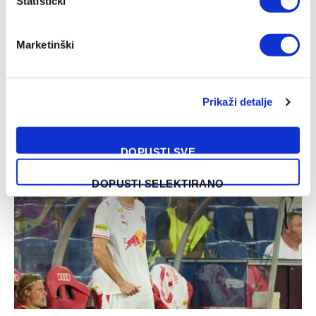
Statistički
Marketinški
Luka Kulenović pred odlaskom iz Nizozemske
Prikaži detalje
07/08/2026
DOPUSTI SVE
DOPUSTI SELEKTIRANO