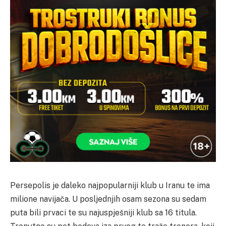
Persepolis je daleko najpopularniji klub u Iranu te ima
milione navijača. U posljednjih osam sezona su sedam
puta bili prvaci te su najuspješniji klub sa 16 titula.