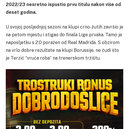
2022/23 nesretno ispustio prvu titulu nakon više od
deset godina.
U svojoj posljednjoj sezoni na klupi crno-žutih završio je
na petom mjestu i stigao do finala Lige prvaka. Tamo je
naposljetku s 2:0 poražen od Real Madrida. S obzirom
na vrlo dobre rezultate na klupi Borussije, ne čudi što
je Terzić “vruća roba” na trenerskom tržištu.