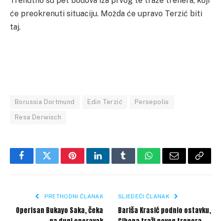
Trenutno su pet bodova iza prvog te traže trenera, koji
će preokrenuti situaciju. Možda će upravo Terzić biti
taj.
Borussia Dortmund
Edin Terzić
Persepolis
Resa Derwisch
Facebook
Twitter
Pinterest
LinkedIn
Tumblr
WhatsApp
Email
Copy
Link
PRETHODNI ČLANAK
SLJEDEĆI ČLANAK
Operisan Bukayo Saka, čeka
Bariša Krasić podnio ostavku,