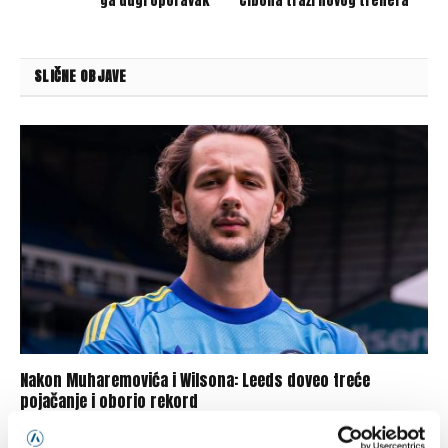
ga dugi oporavak
Cibona traži novog trenera
SLIČNE OBJAVE
Nakon Muharemovića i Wilsona: Leeds doveo treće
pojačanje i oborio rekord
07/08/2026