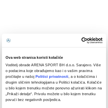
Ova web stranica koristi kolačiće
Voditelj obrade ARENA SPORT BH d.o.o. Sarajevo. Više
o podacima koje obrađujemo kao i o vašim pravima
pročitajte u našoj
Politici privatnosti
, a o kolačićima i
drugim sličnim tehnologijama u Politici kolačića. Kolačiće
u bilo kojem trenutku možete ponovno ažurirati klikom na
„Prikaži detalje“. Privolu možete u bilo kojem trenutku
povući bez negativnih posljedica.