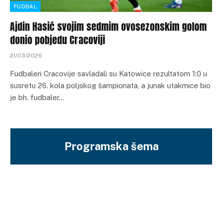
FUDBAL
Ajdin Hasić svojim sedmim ovosezonskim golom
donio pobjedu Cracoviji
21/03/2026
Fudbaleri Cracovije savladali su Katowice rezultatom 1:0 u
susretu 26. kola poljskog šampionata, a junak utakmice bio
je bh. fudbaler…
Programska šema