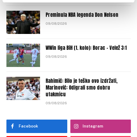
Preminula NBA legenda Don Nelson
09/08/2026
WWin liga BiH (1. kolo): Borac – Velež 3:1
09/08/2026
Rahimić: Bilo je teško ovo izdržati,
Marinović: Odigrali smo dobru
utakmicu
09/08/2026
Facebook
Instagram