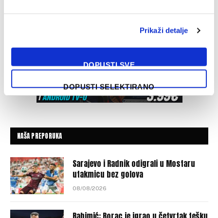
Prikaži detalje
DOPUSTI SVE
DOPUSTI SELEKTIRANO
NAŠA PREPORUKA
Sarajevo i Radnik odigrali u Mostaru
utakmicu bez golova
08/08/2026
Rahimić: Borac je igrao u četvrtak tešku