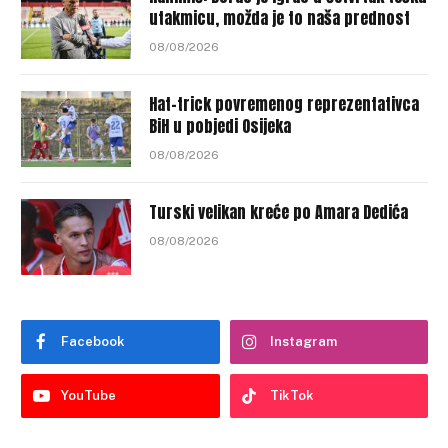
utakmicu, možda je to naša prednost
08/08/2026
Hat-trick povremenog reprezentativca
BiH u pobjedi Osijeka
08/08/2026
Turski velikan kreće po Amara Dedića
08/08/2026
Facebook
Instagram
YouTube
TikTok