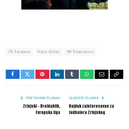
FK Sarajevo
Haris Ališah
NK Stupčanica
Facebook
Twitter
Pinterest
LinkedIn
Tumblr
WhatsApp
Email
Copy
Link
PRETHODNI ČLANAK
SLJEDEĆI ČLANAK
Zrinjski – Breidablik,
Hajduk zainteresovan za
Evropska liga
fudbalera Zrinjskog