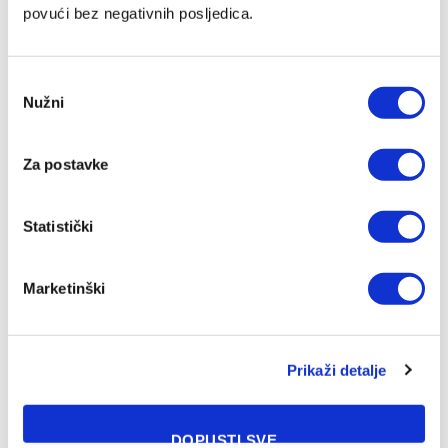
povući bez negativnih posljedica.
Consent
Nužni
Barbarez: Da su odabrali drugu reprezentaciju onda bi
Selection
‘birali’, a ne pripadali
06/08/2026
Za postavke
Statistički
Marketinški
Prikaži detalje
DOPUSTI SVE