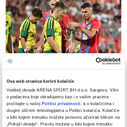
Borac slavio protiv Vitebska, ali ima za čime i da žali:
Banjalučani u revanš nose gol prednosti
06/08/2026
Ova web stranica koristi kolačiće
Voditelj obrade ARENA SPORT BH d.o.o. Sarajevo. Više
o podacima koje obrađujemo kao i o vašim pravima
pročitajte u našoj
Politici privatnosti
, a o kolačićima i
drugim sličnim tehnologijama u Politici kolačića. Kolačiće
u bilo kojem trenutku možete ponovno ažurirati klikom na
„Prikaži detalje“. Privolu možete u bilo kojem trenutku