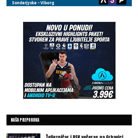
NAŠA PREPORUKA
Željezničar i BSK večeras na Grbavici