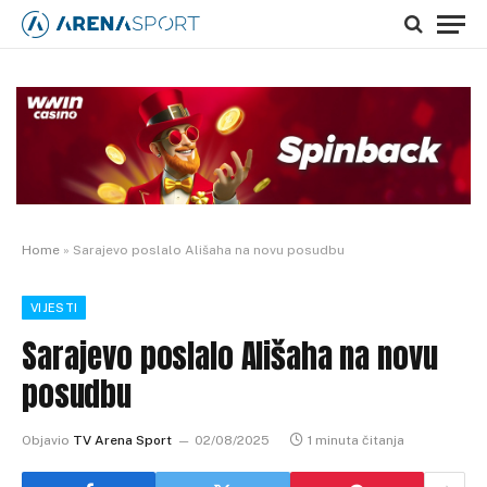
Home
»
Sarajevo poslalo Ališaha na novu posudbu
VIJESTI
Sarajevo poslalo Ališaha na novu
posudbu
Objavio
TV Arena Sport
02/08/2025
1 minuta čitanja