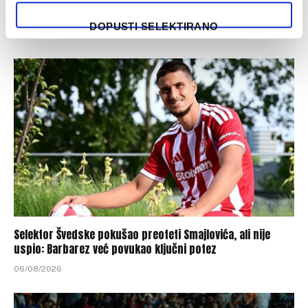
Određene početne postave za meč Borac – Vitebsk u
Banjaluci
DOPUSTI SELEKTIRANO
06/08/2026
Selektor Švedske pokušao preoteti Smajlovića, ali nije
uspio: Barbarez već povukao ključni potez
06/08/2026