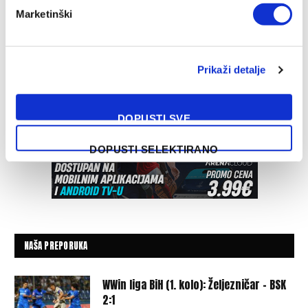
Marketinški
Prikaži detalje
DOPUSTI SVE
DOPUSTI SELEKTIRANO
NAŠA PREPORUKA
WWin liga BiH (1. kolo): Željezničar – BSK
2:1