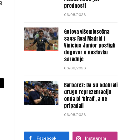
og
prednosti
06/08/2026
Gotova višemjesečna
saga: Real Madrid i
Vinicius Junior postigli
dogovor o nastavku
saradnje
06/08/2026
Barbarez: Da su odabrali
py
drugu reprezentaciju
nk
onda bi ‘birali’, a ne
pripadali
06/08/2026
Facebook
Instagram