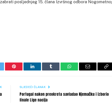
 izabrati posljednjeg 15. člana Izvršnog odbora Nogometn
itter
Pinterest
LinkedIn
Tumblr
WhatsApp
Email
Co
Li
K
SLJEDEĆI ČLANAK
a
Portugal nakon preokreta savladao Njemačku i izborio
finale Lige nacija