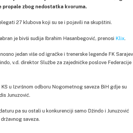
ce propale zbog nedostatka kvoruma.
egati 27 klubova koji su se i pojavili na skupštini.
ran je bivši sudija Ibrahim Hasanbegović, prenosi
Klix
.
dnosno jedan više od igračke i trenerske legende FK Saraje
ndo, v.d. direktor Službe za zajedničke poslove Federacije
 FS KS u Izvršnom odboru Nogometnog saveza BiH gdje su
dis Junuzović.
aturu pa su ostali u konkurenciji samo Džindo i Junuzović
i državnog saveza.