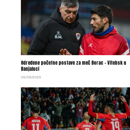
Određene početne postave za meč Borac – Vitebsk u
Banjaluci
06/08/2026