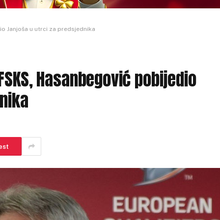
 Janjoša u utrci za predsjednika
FSKS, Hasanbegović pobijedio
dnika
est