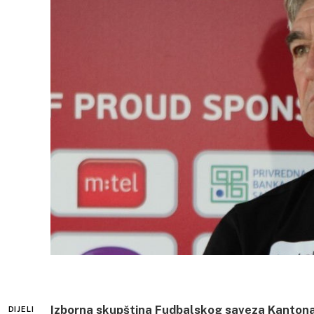
Izborna skupština Fudbalskog saveza Kantona 
DIJELI