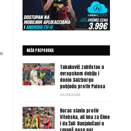
NAŠA PREPORUKA
vo
Tabaković zablistao u
evropskom debiju i
donio Salzburgu
pobjedu protiv Pafosa
06/08/2026
Borac slavio protiv
Vitebska, ali ima za čime
i da žali: Banjalučani u
revanš nose gol