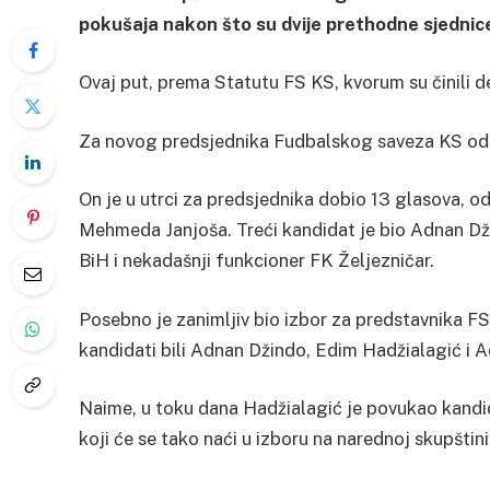
pokušaja nakon što su dvije prethodne sjedni
Ovaj put, prema Statutu FS KS, kvorum su činili del
Za novog predsjednika Fudbalskog saveza KS odab
On je u utrci za predsjednika dobio 13 glasova, o
Mehmeda Janjoša. Treći kandidat je bio Adnan Dži
BiH i nekadašnji funkcioner FK Željezničar.
Posebno je zanimljiv bio izbor za predstavnika
kandidati bili Adnan Džindo, Edim Hadžialagić i A
Naime, u toku dana Hadžialagić je povukao kandid
koji će se tako naći u izboru na narednoj skupštin