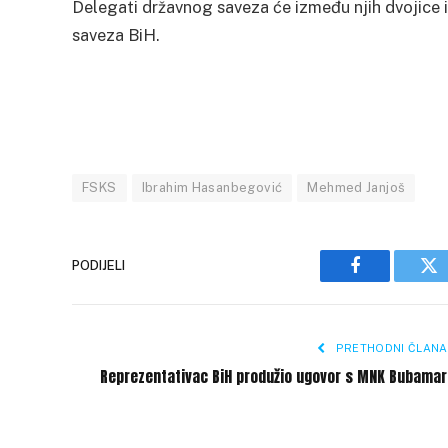
Delegati državnog saveza će između njih dvojice
saveza BiH.
FSKS
Ibrahim Hasanbegović
Mehmed Janjoš
PODIJELI
Facebook
Tw
PRETHODNI ČLANA
Reprezentativac BiH produžio ugovor s MNK Bubamar