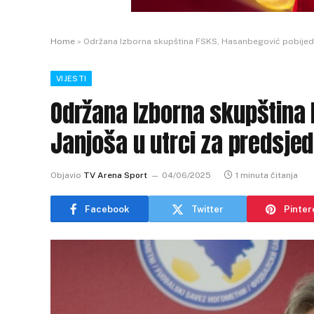
Home
»
Održana Izborna skupština FSKS, Hasanbegović pobijedio
VIJESTI
Održana Izborna skupština 
Janjoša u utrci za predsje
Objavio
TV Arena Sport
04/06/2025
1 minuta čitanja
Facebook
Twitter
Pinter