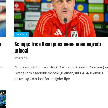
VIJESTI
a
Schopp: Ivica Osim je na mene imao najveći
utjecaj
27/11/2024
 1.
Nogometaši Borca sutra (18:45 sati, Arena 1 Premium) n
Gradskom stadionu dočekuju austrijski LASK u okviru
četvrtog kola Konferencijske lige.…