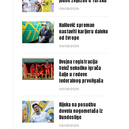
jedne zvijezde u Tursku
09/08/2026
Halilović spreman
nastaviti karijeru daleko
od Evrope
09/08/2026
Dvojna registracija:
Velež nekoliko igrača
šalje u redove
federalnog prvoligaša
09/08/2026
Rijeka na posudbu
dovela nogometaša iz
Bundeslige
09/08/2026