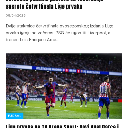
susrete četvrtfinala Lige prvaka
08/04/2026
Dvije utakmice četvrtfinala ovosezonskog izdanja Lige
prvaka igraju se večeras. PSG će ugostiti Liverpool, a
treneri Luis Enrique i Arne…
FUDBAL
Liga prvaka na TV Arena Sport: Novi duel Barce i