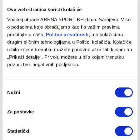
dočekuje Bournemouth, Redsi domaćin Fulhamu
Ova web stranica koristi kolačiće
11/04/2026
Voditelj obrade ARENA SPORT BH d.o.o. Sarajevo. Više
Četiri meča 32. kola engleske Premier League na
o podacima koje obrađujemo kao i o vašim pravima
rasporedu su danas. Lider Arsenal dočekati će
pročitajte u našoj
Politici privatnosti
, a o kolačićima i
Bournemouth u ranom terminu od…
drugim sličnim tehnologijama u Politici kolačića. Kolačiće
u bilo kojem trenutku možete ponovno ažurirati klikom na
„Prikaži detalje“. Privolu možete u bilo kojem trenutku
povući bez negativnih posljedica.
Consent
Nužni
Selection
Za postavke
FUDBAL
Statistički
PSG savladao Liverpool na Parku prinčeva,