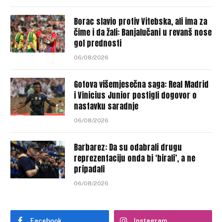
Borac slavio protiv Vitebska, ali ima za
čime i da žali: Banjalučani u revanš nose
gol prednosti
06/08/2026
Gotova višemjesečna saga: Real Madrid
i Vinicius Junior postigli dogovor o
nastavku saradnje
06/08/2026
Barbarez: Da su odabrali drugu
reprezentaciju onda bi ‘birali’, a ne
pripadali
06/08/2026
Facebook
Instagram