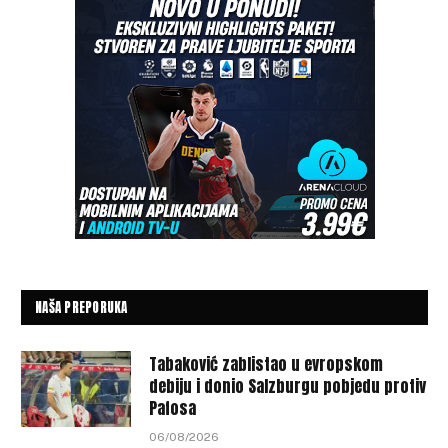
NAŠA PREPORUKA
Tabaković zablistao u evropskom
debiju i donio Salzburgu pobjedu protiv
Pafosa
06/08/2026