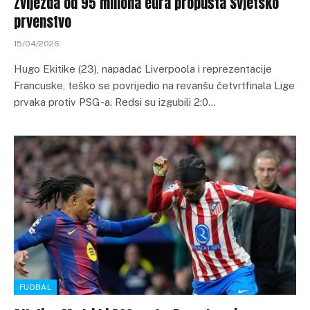
Zvijezda od 95 miliona eura propušta Svjetsko
prvenstvo
15/04/2026
Hugo Ekitike (23), napadač Liverpoola i reprezentacije
Francuske, teško se povrijedio na revanšu četvrtfinala Lige
prvaka protiv PSG-a. Redsi su izgubili 2:0…
FUDBAL