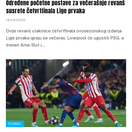
Određene početne postave za večerašnje revanš
susrete četvrtfinala Lige prvaka
14/04/2026
Dvije revanš utakmice četvrtfinala ovosezonskog izdanja
Lige prvaka igraju se večeras. Liverpool će ugostiti PSG, a
treneri Arne Slot i…
FUDBAL