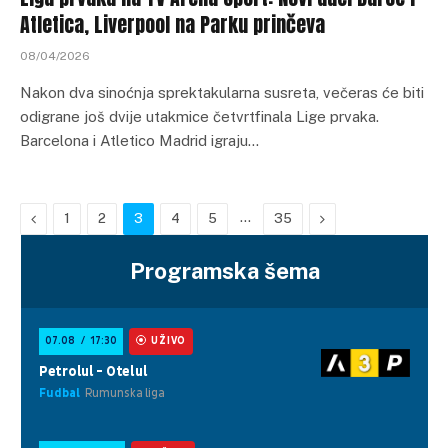
Atletica, Liverpool na Parku prinčeva
08/04/2026
Nakon dva sinoćnja sprektakularna susreta, večeras će biti
odigrane još dvije utakmice četvrtfinala Lige prvaka.
Barcelona i Atletico Madrid igraju…
Previous
…
Next
1
2
3
4
5
35
Programska šema