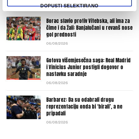
06/08/2026
DOPUSTI SELEKTIRANO
Borac slavio protiv Vitebska, ali ima za
čime i da žali: Banjalučani u revanš nose
gol prednosti
06/08/2026
Gotova višemjesečna saga: Real Madrid
i Vinicius Junior postigli dogovor o
nastavku saradnje
06/08/2026
Barbarez: Da su odabrali drugu
reprezentaciju onda bi ‘birali’, a ne
pripadali
06/08/2026