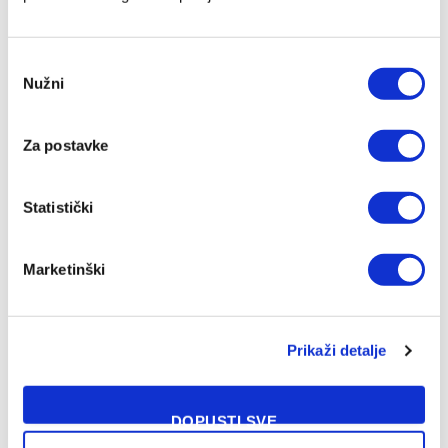
Consent
Nužni
Selection
Za postavke
Statistički
Marketinški
NAŠA PREPORUKA
Prikaži detalje
Tabaković zablistao u evropskom
debiju i donio Salzburgu pobjedu protiv
DOPUSTI SVE
Pafosa