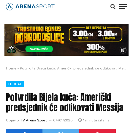
Home
»
Potvrdila Bijela kuća: Američki predsjednik će odlikovati Messija
FUDBAL
Potvrdila Bijela kuća: Američki
predsjednik će odlikovati Messija
Objavio
TV Arena Sport
04/01/2025
1 minuta čitanja