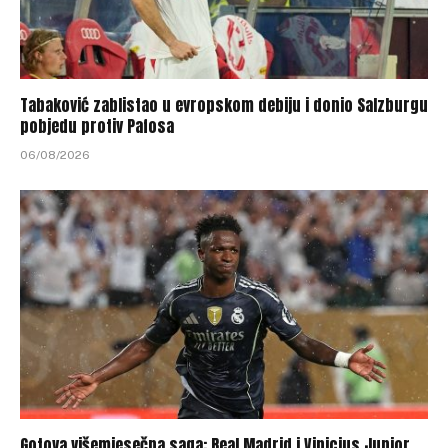
Tabaković zablistao u evropskom debiju i donio Salzburgu
pobjedu protiv Pafosa
06/08/2026
Gotova višemjesečna saga: Real Madrid i Vinicius Junior