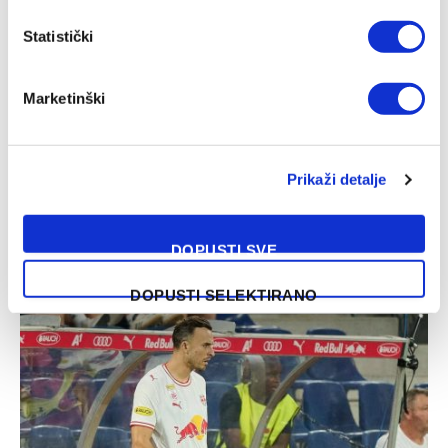
Statistički
Marketinški
Prikaži detalje
Luka Kulenović pred odlaskom iz Nizozemske
DOPUSTI SVE
07/08/2026
DOPUSTI SELEKTIRANO