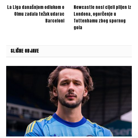
La Liga današnjom odlukom o
Newcastle nosi cijeli plijen iz
Olmu zadala težak udarac
Londona, ogorčenje u
Barceloni
Tottenhamu zbog spornog
gola
SLIČNE OBJAVE