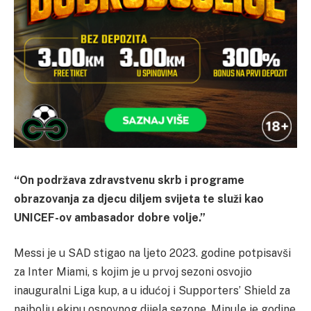
“On podržava zdravstvenu skrb i programe
obrazovanja za djecu diljem svijeta te služi kao
UNICEF-ov ambasador dobre volje.”
Messi je u SAD stigao na ljeto 2023. godine potpisavši
za Inter Miami, s kojim je u prvoj sezoni osvojio
inauguralni Liga kup, a u idućoj i Supporters’ Shield za
najbolju ekipu osnovnog dijela sezone. Minule je godine