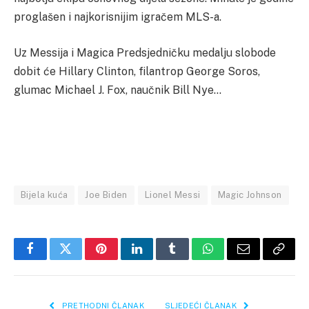
proglašen i najkorisnijim igračem MLS-a.
Uz Messija i Magica Predsjedničku medalju slobode
dobit će Hillary Clinton, filantrop George Soros,
glumac Michael J. Fox, naučnik Bill Nye…
Bijela kuća
Joe Biden
Lionel Messi
Magic Johnson
Facebook
Twitter
Pinterest
LinkedIn
Tumblr
WhatsApp
Email
Copy
Link
PRETHODNI ČLANAK
SLJEDEĆI ČLANAK