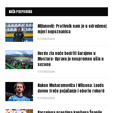
NAŠA PREPORUKA
Milanović: Protivnik nam je u određenoj
mjeri nepoznanica
07/08/2026
Horde zla neće bodriti Sarajevo u
Mostaru: Uprava je nespremno ušla u
sezonu
07/08/2026
Nakon Muharemovića i Wilsona: Leeds
doveo treće pojačanje i oborio rekord
07/08/2026
Barcelona preotima kapitena Španije