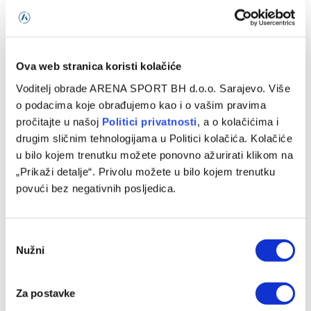
Nakon Muharemovića i Wilsona: Leeds doveo treće
pojačanje i oborio rekord
07/08/2026
Ova web stranica koristi kolačiće
Voditelj obrade ARENA SPORT BH d.o.o. Sarajevo. Više
o podacima koje obrađujemo kao i o vašim pravima
pročitajte u našoj
Politici privatnosti
, a o kolačićima i
drugim sličnim tehnologijama u Politici kolačića. Kolačiće
u bilo kojem trenutku možete ponovno ažurirati klikom na
„Prikaži detalje“. Privolu možete u bilo kojem trenutku
povući bez negativnih posljedica.
Consent
Barcelona preotima kapitena Španije ljutom rivalu
Nužni
Selection
07/08/2026
Za postavke