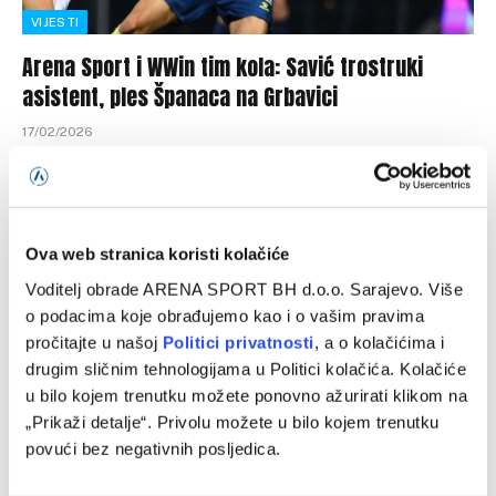
VIJESTI
Arena Sport i WWin tim kola: Savić trostruki
asistent, ples Španaca na Grbavici
17/02/2026
Redakcija TV Arena Sport i kompanija WWin donose vam
idealni tim 21. kola WWIn lige Bosne i Hercegovine.
GOLMAN: Ivan…
Ova web stranica koristi kolačiće
Voditelj obrade ARENA SPORT BH d.o.o. Sarajevo. Više
o podacima koje obrađujemo kao i o vašim pravima
pročitajte u našoj
Politici privatnosti
, a o kolačićima i
drugim sličnim tehnologijama u Politici kolačića. Kolačiće
u bilo kojem trenutku možete ponovno ažurirati klikom na
„Prikaži detalje“. Privolu možete u bilo kojem trenutku
povući bez negativnih posljedica.