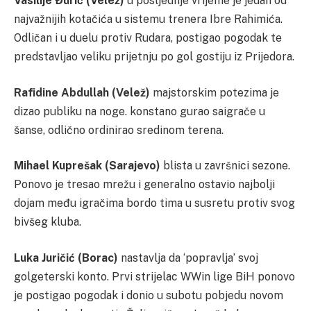
Vasilije Đurić (Velež)
u posljednje vrijeme je jedan od
najvažnijih kotačića u sistemu trenera Ibre Rahimića.
Odličan i u duelu protiv Rudara, postigao pogodak te
predstavljao veliku prijetnju po gol gostiju iz Prijedora.
Rafidine Abdullah (Velež)
majstorskim potezima je
dizao publiku na noge. konstano gurao saigrače u
šanse, odlično ordinirao sredinom terena.
Mihael Kuprešak (Sarajevo)
blista u završnici sezone.
Ponovo je tresao mrežu i generalno ostavio najbolji
dojam među igračima bordo tima u susretu protiv svog
bivšeg kluba.
Luka Juričić (Borac)
nastavlja da ‘popravlja’ svoj
golgeterski konto. Prvi strijelac WWin lige BiH ponovo
je postigao pogodak i donio u subotu pobjedu novom