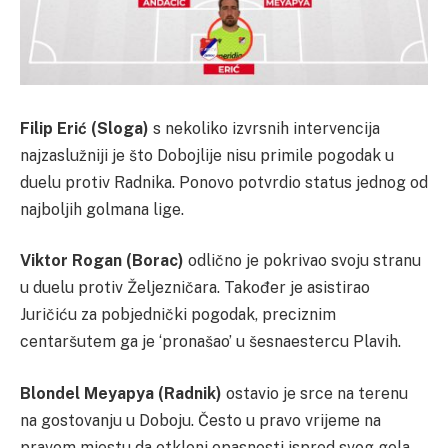
Filip Erić (Sloga)
s nekoliko izvrsnih intervencija
najzaslužniji je što Dobojlije nisu primile pogodak u
duelu protiv Radnika. Ponovo potvrdio status jednog od
najboljih golmana lige.
Viktor Rogan (Borac)
odlično je pokrivao svoju stranu
u duelu protiv Željezničara. Također je asistirao
Juričiću za pobjednički pogodak, preciznim
centaršutem ga je ‘pronašao’ u šesnaestercu Plavih.
Blondel Meyapya (Radnik)
ostavio je srce na terenu
na gostovanju u Doboju. Često u pravo vrijeme na
pravom mjestu da otkloni opasnosti ispred svog gola.