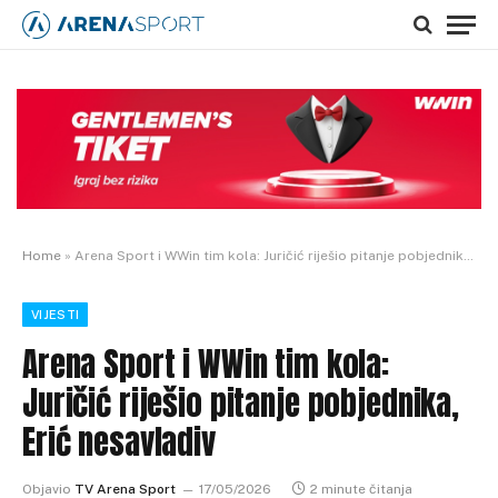
Home
»
Arena Sport i WWin tim kola: Juričić riješio pitanje pobjednika, Erić nesavladiv
VIJESTI
Arena Sport i WWin tim kola:
Juričić riješio pitanje pobjednika,
Erić nesavladiv
Objavio
TV Arena Sport
17/05/2026
2 minute čitanja