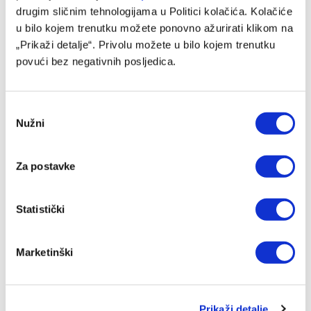
drugim sličnim tehnologijama u Politici kolačića. Kolačiće
u bilo kojem trenutku možete ponovno ažurirati klikom na
Facebook
Twitter
Pinterest
LinkedIn
Tumblr
WhatsApp
Email
Copy
„Prikaži detalje“. Privolu možete u bilo kojem trenutku
Link
povući bez negativnih posljedica.
PRETHODNI ČLANAK
SLJEDEĆI ČLANAK
Premier League na TV Arena
Burnićev saigrač odbio poziv
Consent
Sport: West Ham traži bodove
reprezentacije za Mundijal,
Nužni
Selection
spasa, traje borba za Evropu
odluka šokirala selektora
Za postavke
SLIČNE OBJAVE
Statistički
Marketinški
Prikaži detalje