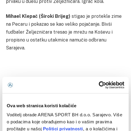
prvaku u duelu protiv Željezničara. Igrač kola.
Mihael Klepač (Široki Brijeg)
stigao je protekle zime
na Pecaru i pokazao se kao veliko pojačanje. Bivši
fudbaler Željezničara tresao je mrežu na Koševu i
propisno u ostatku utakmice namučio odbranu
Sarajeva.
Blondon Meyapya
Filip Erić
Luka Juričić
Mateo Andačić
Mato Stanić
Mihael Klepač
Ova web stranica koristi kolačiće
Mihael Kuprešak
Rafidine Abdullah
Selmir Pidro
Voditelj obrade ARENA SPORT BH d.o.o. Sarajevo. Više
tim kola
Vasilije Đurić
Viktor Rogan
o podacima koje obrađujemo kao i o vašim pravima
pročitajte u našoj
Politici privatnosti
, a o kolačićima i