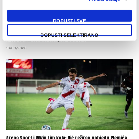
DOPUSTI SVE
DOPUSTI SELEKTIRANO
Misimović: Nova sezona, stare navike
10/08/2026
Arena Sport i WWin tim kola: Ilić režirao pobjedu Plemića,