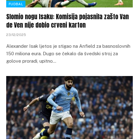
FUDBAL
Slomio nogu Isaku: Komisija pojasnila zašto Van
de Ven nije dobio crveni karton
23/12/2025
Alexander Isak ljetos je stigao na Anfield za basnoslovnih
150 miliona eura. Dugo se čekalo da švedski stroj za
golove proradi, upitno…