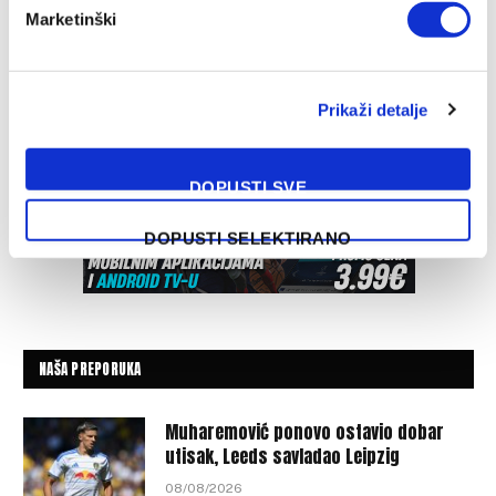
Marketinški
Prikaži detalje
DOPUSTI SVE
DOPUSTI SELEKTIRANO
NAŠA PREPORUKA
Muharemović ponovo ostavio dobar
utisak, Leeds savladao Leipzig
08/08/2026