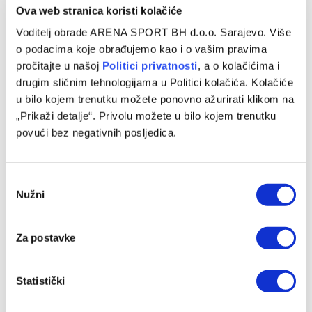
Ova web stranica koristi kolačiće
Voditelj obrade ARENA SPORT BH d.o.o. Sarajevo. Više
o podacima koje obrađujemo kao i o vašim pravima
pročitajte u našoj
Politici privatnosti
, a o kolačićima i
drugim sličnim tehnologijama u Politici kolačića. Kolačiće
u bilo kojem trenutku možete ponovno ažurirati klikom na
„Prikaži detalje“. Privolu možete u bilo kojem trenutku
povući bez negativnih posljedica.
Consent
Nužni
Selection
Za postavke
Statistički