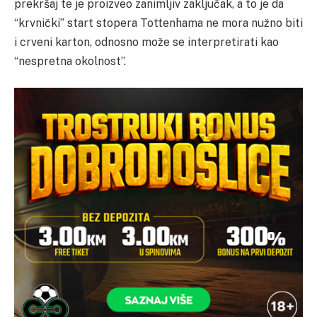
prekršaj te je proizveo zanimljiv zaključak, a to je da
“krvnički” start stopera Tottenhama ne mora nužno biti
i crveni karton, odnosno može se interpretirati kao
“nespretna okolnost”.