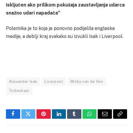
isključen ako prilikom pokušaja zaustavljanja udarca
snažno udari napadača”
Polemika je to koja je ponovno podijelila engleske
medije, a deblji kraj svakako su izvukli Isak i Liverpool.
Alexander Isak
Liverpool
Micky van de Ven
Tottenham
Facebook
Twitter
Pinterest
LinkedIn
Tumblr
WhatsApp
Email
Copy
Link