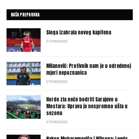
NAŠA PREPORUKA
Sloga izabrala novog kapitena
07/08/2026
Milanović: Protivnik nam je u određenoj
mjeri nepoznanica
07/08/2026
Horde zla neće bodriti Sarajevo u
Mostaru: Uprava je nespremno ušla u
sezonu
07/08/2026
Nakon Muharemovića i Wilsona: Leeds