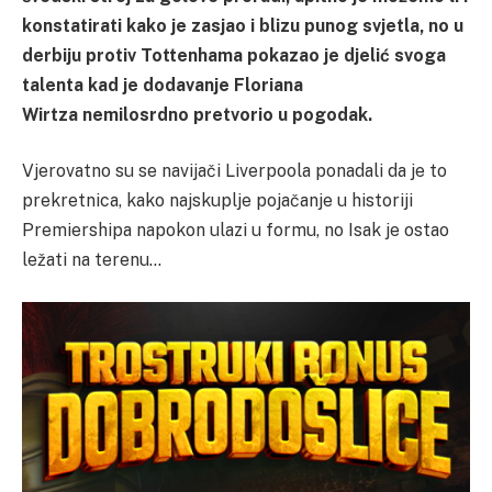
konstatirati kako je zasjao i blizu punog svjetla, no u
derbiju protiv Tottenhama pokazao je djelić svoga
talenta kad je dodavanje Floriana
Wirtza nemilosrdno pretvorio u pogodak.
Vjerovatno su se navijači Liverpoola ponadali da je to
prekretnica, kako najskuplje pojačanje u historiji
Premiershipa napokon ulazi u formu, no Isak je ostao
ležati na terenu…