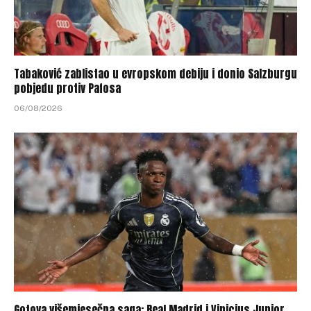
Tabaković zablistao u evropskom debiju i donio Salzburgu
pobjedu protiv Pafosa
06/08/2026
Gotova višemjesečna saga: Real Madrid i Vinicius Junior