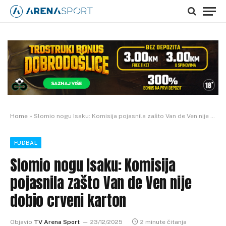
Home
»
Slomio nogu Isaku: Komisija pojasnila zašto Van de Ven nije dobio crveni karton
FUDBAL
Slomio nogu Isaku: Komisija
pojasnila zašto Van de Ven nije
dobio crveni karton
Objavio
TV Arena Sport
23/12/2025
2 minute čitanja