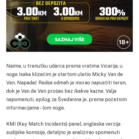
Naime, u trenutku udarca prema vratima Vicarija, u
noge Isaka klizećim je startom uletio Micky Van de
Ven. Napadač Redsa odmah je morao napustiti teren,
dok je Van de Ven prošao bez ikakve kazne. Valja
napomenuti, epilog za Šveđanina je, prema početnim
informacijama – lom noge.
KMI (Key Match Incidents) panel, engleska verzija
sudijske komisije, detaljno je analizirao spomenuti