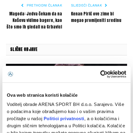
PRETHODNI ČLANAK
SLJEDEĆI ČLANAK
Magoda: Jedva čekam da na
Kenan Pirić ove zime bi
Koševu vidimo bagere, kao
mogao promijeniti sredinu
što smo ih gledali na Grbavici
SLIČNE OBJAVE
Ova web stranica koristi kolačiće
Voditelj obrade ARENA SPORT BH d.o.o. Sarajevo. Više
o podacima koje obrađujemo kao i o vašim pravima
pročitajte u našoj
Politici privatnosti
, a o kolačićima i
drugim sličnim tehnologijama u Politici kolačića. Kolačiće
u bilo kojem trenutku možete ponovno ažurirati klikom na