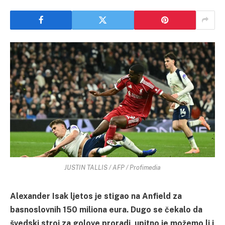
JUSTIN TALLIS / AFP / Profimedia
Alexander Isak ljetos je stigao na Anfield za
basnoslovnih 150 miliona eura. Dugo se čekalo da
švedski stroj za golove proradi, upitno je možemo li i