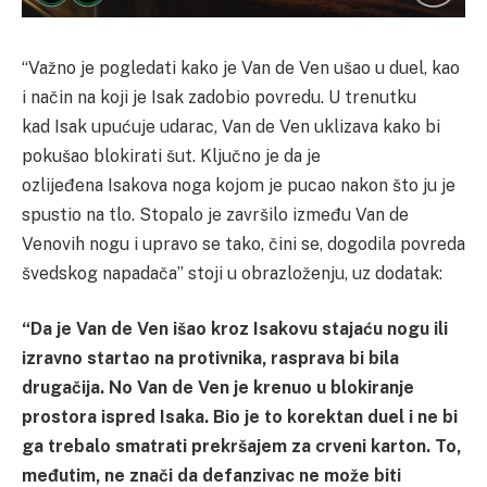
“Važno je pogledati kako je Van de Ven ušao u duel, kao
i način na koji je Isak zadobio povredu. U trenutku
kad Isak upućuje udarac, Van de Ven uklizava kako bi
pokušao blokirati šut. Ključno je da je
ozlijeđena Isakova noga kojom je pucao nakon što ju je
spustio na tlo. Stopalo je završilo između Van de
Venovih nogu i upravo se tako, čini se, dogodila povreda
švedskog napadača” stoji u obrazloženju, uz dodatak:
“Da je Van de Ven išao kroz Isakovu stajaću nogu ili
izravno startao na protivnika, rasprava bi bila
drugačija. No Van de Ven je krenuo u blokiranje
prostora ispred Isaka. Bio je to korektan duel i ne bi
ga trebalo smatrati prekršajem za crveni karton. To,
međutim, ne znači da defanzivac ne može biti