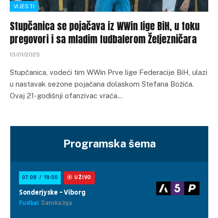
VIJESTI
Stupčanica se pojačava iz WWin lige BiH, u toku
pregovori i sa mladim fudbalerom Željezničara
13/01/2025
Stupčanica, vodeći tim WWin Prve lige Federacije BiH, ulazi
u nastavak sezone pojačana dolaskom Stefana Božića.
Ovaj 21-godišnji ofanzivac vraća…
Programska šema