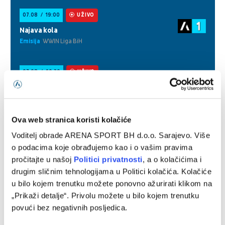
Ova web stranica koristi kolačiće
Voditelj obrade ARENA SPORT BH d.o.o. Sarajevo. Više
o podacima koje obrađujemo kao i o vašim pravima
pročitajte u našoj
Politici privatnosti
, a o kolačićima i
drugim sličnim tehnologijama u Politici kolačića. Kolačiće
u bilo kojem trenutku možete ponovno ažurirati klikom na
„Prikaži detalje“. Privolu možete u bilo kojem trenutku
povući bez negativnih posljedica.