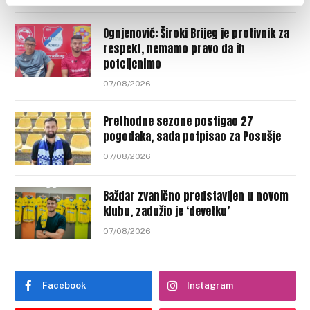
Ognjenović: Široki Brijeg je protivnik za
respekt, nemamo pravo da ih
potcijenimo
07/08/2026
Prethodne sezone postigao 27
pogodaka, sada potpisao za Posušje
07/08/2026
Baždar zvanično predstavljen u novom
klubu, zadužio je ‘devetku’
07/08/2026
Facebook
Instagram