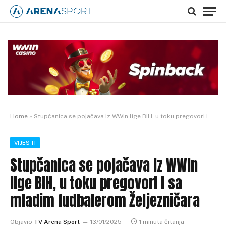
Home
»
Stupčanica se pojačava iz WWin lige BiH, u toku pregovori i sa mladim fudbalerom Željezničara
VIJESTI
Stupčanica se pojačava iz WWin
lige BiH, u toku pregovori i sa
mladim fudbalerom Željezničara
Objavio
TV Arena Sport
13/01/2025
1 minuta čitanja