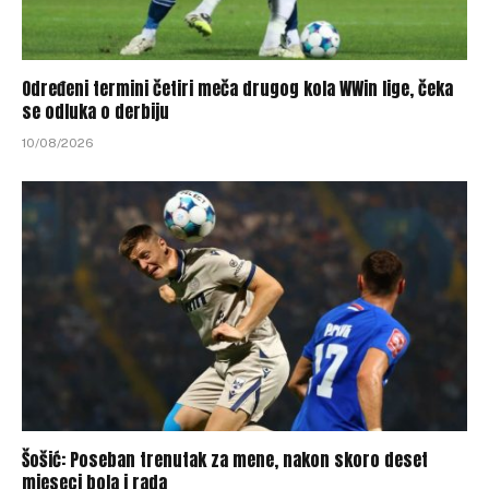
Određeni termini četiri meča drugog kola WWin lige, čeka
se odluka o derbiju
10/08/2026
Šošić: Poseban trenutak za mene, nakon skoro deset
mjeseci bola i rada