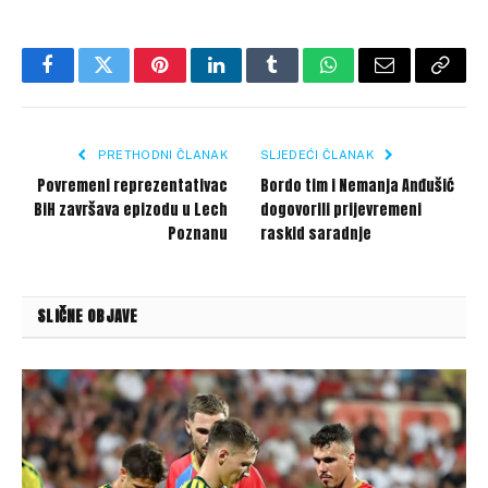
Facebook
Twitter
Pinterest
LinkedIn
Tumblr
WhatsApp
Email
Copy
Link
PRETHODNI ČLANAK
SLJEDEĆI ČLANAK
Povremeni reprezentativac
Bordo tim i Nemanja Anđušić
BiH završava epizodu u Lech
dogovorili prijevremeni
Poznanu
raskid saradnje
SLIČNE OBJAVE