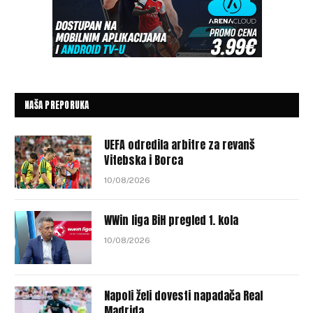
NAŠA PREPORUKA
UEFA odredila arbitre za revanš
Vitebska i Borca
10/08/2026
WWin liga BiH pregled 1. kola
10/08/2026
Napoli želi dovesti napadača Real
Madrida