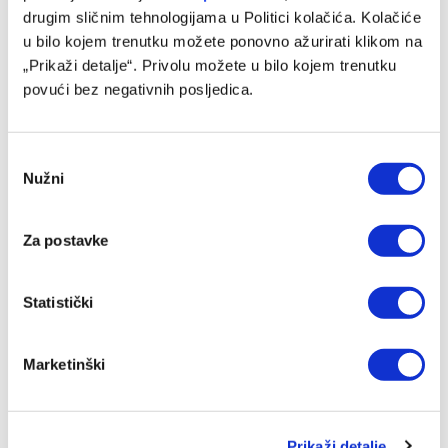
WWin liga BiH pregled 1. kola
drugim sličnim tehnologijama u Politici kolačića. Kolačiće
u bilo kojem trenutku možete ponovno ažurirati klikom na
10/08/2026
„Prikaži detalje“. Privolu možete u bilo kojem trenutku
povući bez negativnih posljedica.
Consent
Nužni
Selection
Za postavke
Statistički
Borac predstavio novo pojačanje u veznom redu
Marketinški
10/08/2026
Prikaži detalje