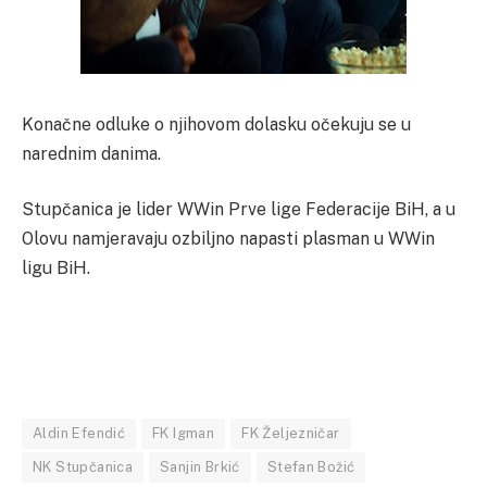
Konačne odluke o njihovom dolasku očekuju se u
narednim danima.
Stupčanica je lider WWin Prve lige Federacije BiH, a u
Olovu namjeravaju ozbiljno napasti plasman u WWin
ligu BiH.
Aldin Efendić
FK Igman
FK Željezničar
NK Stupčanica
Sanjin Brkić
Stefan Božić