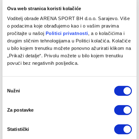
Ova web stranica koristi kolačiće
FUDBAL
Voditelj obrade ARENA SPORT BH d.o.o. Sarajevo. Više
Cucurella će se tetovirati kako bi ispunio
o podacima koje obrađujemo kao i o vašim pravima
obećanje nakon osvajanja SP
pročitajte u našoj
Politici privatnosti
, a o kolačićima i
20/07/2026
drugim sličnim tehnologijama u Politici kolačića. Kolačiće
u bilo kojem trenutku možete ponovno ažurirati klikom na
Španija je po drugi put u historiji postala svjetski prvak, a
„Prikaži detalje“. Privolu možete u bilo kojem trenutku
reprezentativci su nakon pobjede počeli otkrivati obećanja
povući bez negativnih posljedica.
koja su…
Consent
Nužni
Selection
Za postavke
Statistički