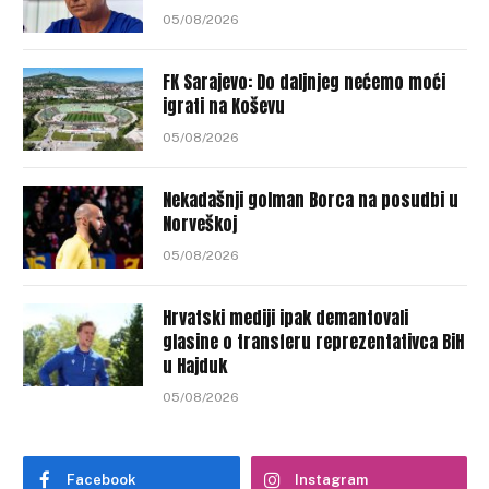
05/08/2026
FK Sarajevo: Do daljnjeg nećemo moći
igrati na Koševu
05/08/2026
Nekadašnji golman Borca na posudbi u
Norveškoj
05/08/2026
Hrvatski mediji ipak demantovali
glasine o transferu reprezentativca BiH
u Hajduk
05/08/2026
Facebook
Instagram