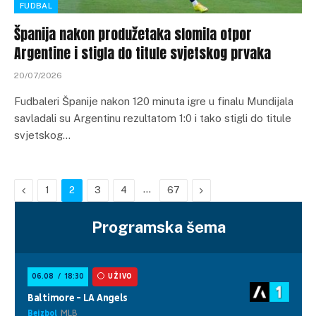
FUDBAL
Španija nakon produžetaka slomila otpor
Argentine i stigla do titule svjetskog prvaka
20/07/2026
Fudbaleri Španije nakon 120 minuta igre u finalu Mundijala
savladali su Argentinu rezultatom 1:0 i tako stigli do titule
svjetskog…
Previous
…
Next
1
2
3
4
67
Programska šema