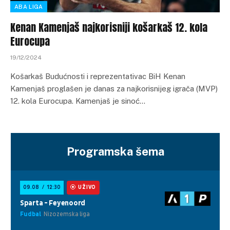
ABA LIGA
Kenan Kamenjaš najkorisniji košarkaš 12. kola
Eurocupa
19/12/2024
Košarkaš Budućnosti i reprezentativac BiH Kenan
Kamenjaš proglašen je danas za najkorisnijeg igrača (MVP)
12. kola Eurocupa. Kamenjaš je sinoć…
Programska šema