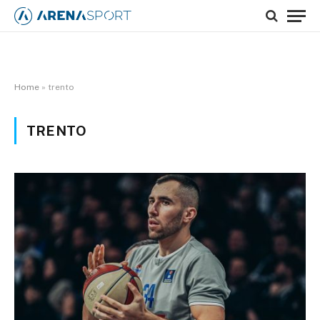
Home
»
trento
TRENTO