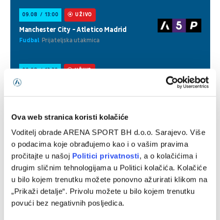
Ova web stranica koristi kolačiće
Voditelj obrade ARENA SPORT BH d.o.o. Sarajevo. Više
o podacima koje obrađujemo kao i o vašim pravima
pročitajte u našoj
Politici privatnosti
, a o kolačićima i
drugim sličnim tehnologijama u Politici kolačića. Kolačiće
u bilo kojem trenutku možete ponovno ažurirati klikom na
„Prikaži detalje“. Privolu možete u bilo kojem trenutku
povući bez negativnih posljedica.