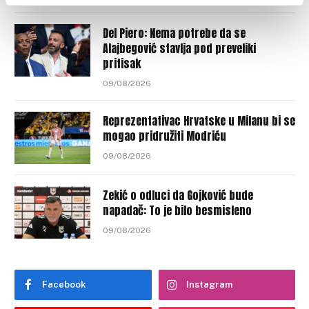
Del Piero: Nema potrebe da se
Alajbegović stavlja pod preveliki
pritisak
09/08/2026
Reprezentativac Hrvatske u Milanu bi se
mogao pridružiti Modriću
09/08/2026
Zekić o odluci da Gojković bude
napadač: To je bilo besmisleno
09/08/2026
Facebook
Instagram