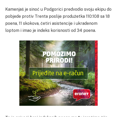
Kamenjaš je sinoć u Podgorici predvodio svoju ekipu do
pobjede protiv Trenta poslije produžetka 110:108 sa 18
poena, 11 skokova, četiri asistencije i ukradenom
loptom i imao je indeks korisnosti od 34 poena.