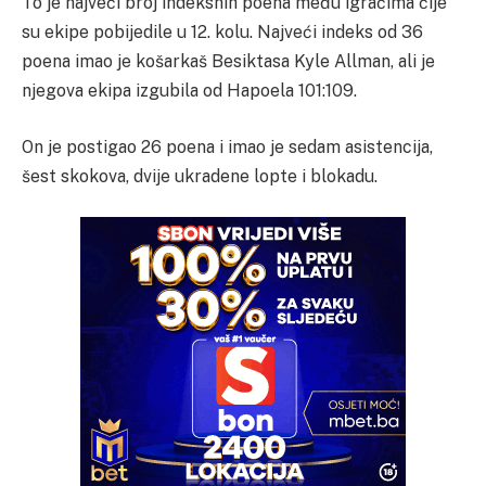
To je najveći broj indeksnih poena među igračima čije
su ekipe pobijedile u 12. kolu. Najveći indeks od 36
poena imao je košarkaš Besiktasa Kyle Allman, ali je
njegova ekipa izgubila od Hapoela 101:109.
On je postigao 26 poena i imao je sedam asistencija,
šest skokova, dvije ukradene lopte i blokadu.