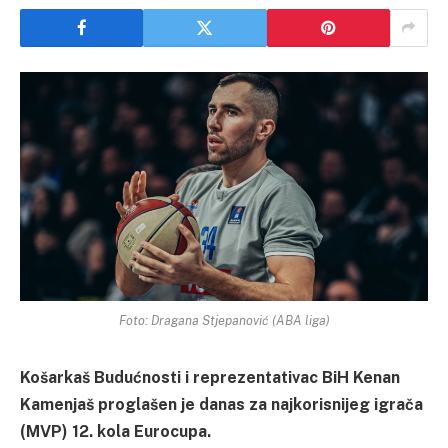
Foto: Dragana Stjepanović (ABA liga)
Košarkaš Budućnosti i reprezentativac BiH Kenan
Kamenjaš proglašen je danas za najkorisnijeg igrača
(MVP) 12. kola Eurocupa.