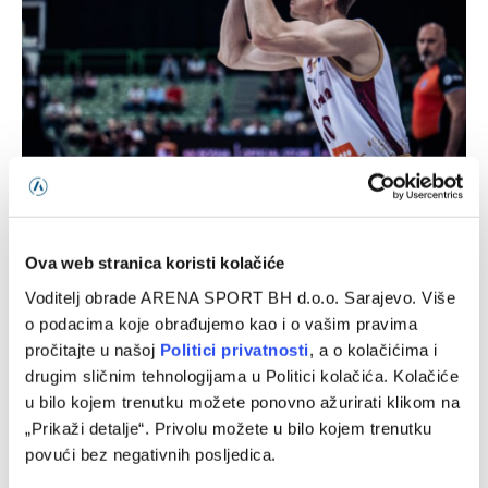
Sloboda novo pojačanje pronašla u redovima Bosne
04/08/2026
Ova web stranica koristi kolačiće
Voditelj obrade ARENA SPORT BH d.o.o. Sarajevo. Više
o podacima koje obrađujemo kao i o vašim pravima
pročitajte u našoj
Politici privatnosti
, a o kolačićima i
drugim sličnim tehnologijama u Politici kolačića. Kolačiće
u bilo kojem trenutku možete ponovno ažurirati klikom na
„Prikaži detalje“. Privolu možete u bilo kojem trenutku
povući bez negativnih posljedica.