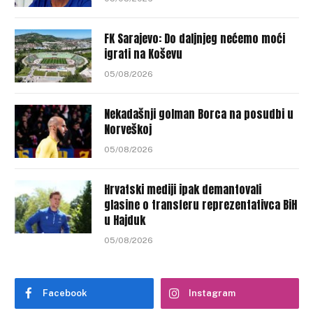
FK Sarajevo: Do daljnjeg nećemo moći
igrati na Koševu
05/08/2026
Nekadašnji golman Borca na posudbi u
Norveškoj
05/08/2026
Hrvatski mediji ipak demantovali
glasine o transferu reprezentativca BiH
u Hajduk
05/08/2026
Facebook
Instagram