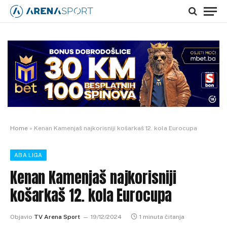
Home
»
Kenan Kamenjaš najkorisniji košarkaš 12. kola Eurocupa
ABA LIGA
Kenan Kamenjaš najkorisniji
košarkaš 12. kola Eurocupa
Objavio
TV Arena Sport
19/12/2024
1 minuta čitanja