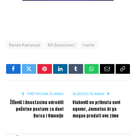
Kenan Kamenjaš
KK Budućnost
trento
Facebook
Twitter
Pinterest
LinkedIn
Tumblr
WhatsApp
Email
Copy
Link
PRETHODNI ČLANAK
SLJEDEĆI ČLANAK
Žižović i Anastasiou odredili
Vlahović ne prihvata novi
početne postave za duel
ugovor, Juventus bi ga
Borca i Omonije
mogao prodati ove zime