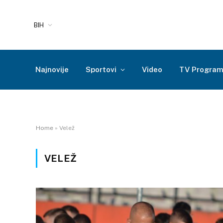
BIH
Najnovije
Sportovi
Video
TV Progra
Home
»
Velež
VELEŽ