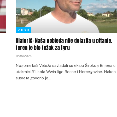
VIJESTI
Klafurić: Naša pobjeda nije dolazila u pitanje,
teren je bio težak za igru
11/05/2024
Nogometaši Veleža savladali su ekipu Širokog Brijega u
utakmici 31. kola Wwin lige Bosne i Hercegovine. Nakon
susreta govorio je…