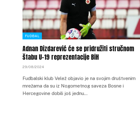
FUDBAL
Adnan Dizdarević će se pridružiti stručnom
štabu U-19 reprezentacije BiH
29/08/2024
Fudbalski klub Velež objavio je na svojim društvenim
mrežama da su iz Nogometnog saveza Bosne i
Hercegovine dobili još jednu…