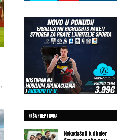
e
NAŠA PREPORUKA
Nekadašnji fudbaler