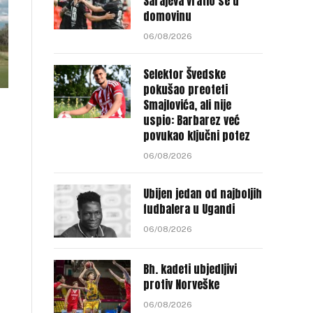
Sarajeva vratio se u
domovinu
06/08/2026
Selektor Švedske
pokušao preoteti
Smajlovića, ali nije
uspio: Barbarez već
povukao ključni potez
06/08/2026
Ubijen jedan od najboljih
fudbalera u Ugandi
06/08/2026
Bh. kadeti ubjedljivi
protiv Norveške
06/08/2026