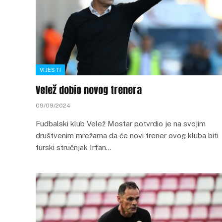
VIJESTI
Velež dobio novog trenera
09/09/2024
Fudbalski klub Velež Mostar potvrdio je na svojim
društvenim mrežama da će novi trener ovog kluba biti
turski stručnjak Irfan…