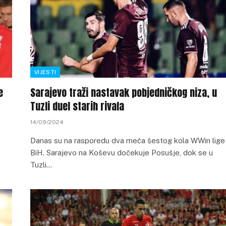
VIJESTI
e
Sarajevo traži nastavak pobjedničkog niza, u
Tuzli duel starih rivala
14/09/2024
Danas su na rasporedu dva meča šestog kola WWin lige
BiH. Sarajevo na Koševu dočekuje Posušje, dok se u
Tuzli…