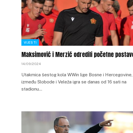
VIJESTI
Maksimović i Merzić odredili početne postav
14/09/2024
Utakmica šestog kola WWin lige Bosne i Hercegovine,
između Slobode i Veleža igra se danas od 16 sati na
stadionu…