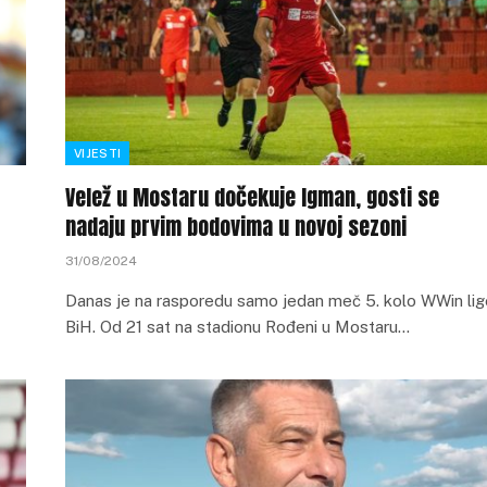
VIJESTI
Velež u Mostaru dočekuje Igman, gosti se
nadaju prvim bodovima u novoj sezoni
31/08/2024
Danas je na rasporedu samo jedan meč 5. kolo WWin lig
BiH. Od 21 sat na stadionu Rođeni u Mostaru…