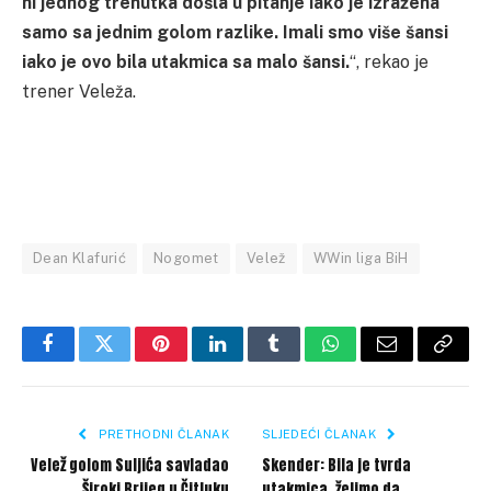
ni jednog trenutka došla u pitanje iako je izražena
samo sa jednim golom razlike. Imali smo više šansi
iako je ovo bila utakmica sa malo šansi.
“, rekao je
trener Veleža.
Dean Klafurić
Nogomet
Velež
WWin liga BiH
Facebook
Twitter
Pinterest
LinkedIn
Tumblr
WhatsApp
Email
Copy
Link
PRETHODNI ČLANAK
SLJEDEĆI ČLANAK
Velež golom Suljića savladao
Skender: Bila je tvrda
Široki Brijeg u Čitluku
utakmica, želimo da