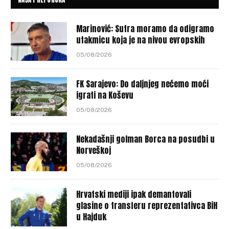
Marinović: Sutra moramo da odigramo
utakmicu koja je na nivou evropskih
05/08/2026
FK Sarajevo: Do daljnjeg nećemo moći
igrati na Koševu
05/08/2026
Nekadašnji golman Borca na posudbi u
Norveškoj
05/08/2026
Hrvatski mediji ipak demantovali
glasine o transferu reprezentativca BiH
u Hajduk