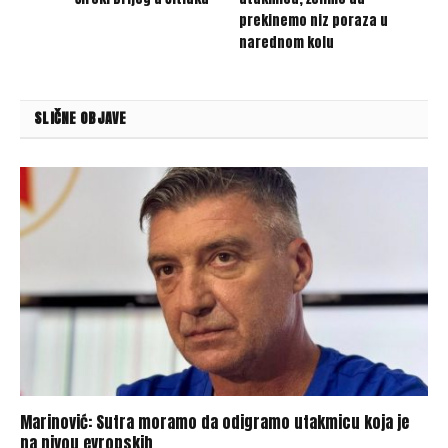
prekinemo niz poraza u
narednom kolu
SLIČNE OBJAVE
Marinović: Sutra moramo da odigramo utakmicu koja je
na nivou evropskih