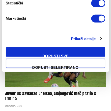
Statistički
FK Željezničar se pohvalio brojem aktivnih članova
Marketinški
05/08/2026
Prikaži detalje
DOPUSTI SVE
DOPUSTI SELEKTIRANO
Juventus savladao Chelsea, Alajbegović meč pratio s
tribina
05/08/2026