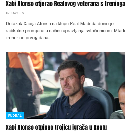
Xabi Alonso otjerao Realovog veterana s treninga
11/09/2025
Dolazak Xabija Alonsa na klupu Real Madrida donio je
radikalne promjene u načinu upravljanja svlačionicom. Mladi
trener od prvog dana…
FUDBAL
Xabi Alonso otpisao trojicu igrača u Realu