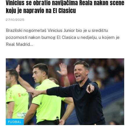
Vinicius se obratio navijačima Reala nakon scene
koju je napravio na El Clasicu
27/10/2025
Brazilski nogometaš Vinicius Junior bio je u središtu
pozornosti nakon burnog El Clasica u nedjelju, u kojem je
Real Madrid…
FUDBAL