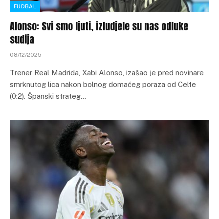
FUDBAL
Alonso: Svi smo ljuti, izludjele su nas odluke
sudija
08/12/2025
Trener Real Madrida, Xabi Alonso, izašao je pred novinare
smrknutog lica nakon bolnog domaćeg poraza od Celte
(0:2). Španski strateg…