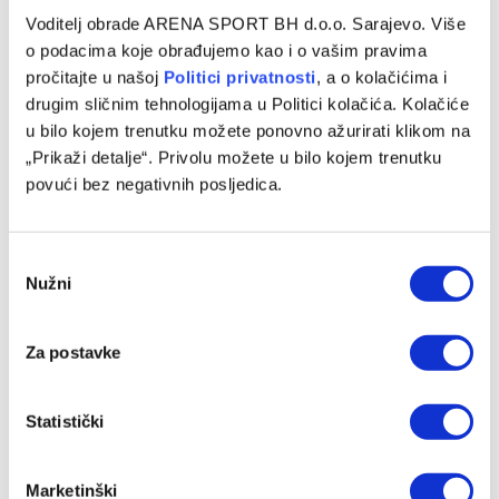
Voditelj obrade ARENA SPORT BH d.o.o. Sarajevo. Više
Bayer Leverkusen službeno je dobio novog trenera. Erik
o podacima koje obrađujemo kao i o vašim pravima
ten Hag potpisao je ugovor do 2027. godine i preuzima
pročitajte u našoj
Politici privatnosti
, a o kolačićima i
ekipe od…
drugim sličnim tehnologijama u Politici kolačića. Kolačiće
u bilo kojem trenutku možete ponovno ažurirati klikom na
„Prikaži detalje“. Privolu možete u bilo kojem trenutku
povući bez negativnih posljedica.
Consent
Nužni
Selection
Za postavke
FUDBAL
Statistički
Zvanično: Xabi Alonso je novi trener Real Madrida
25/05/2025
Marketinški