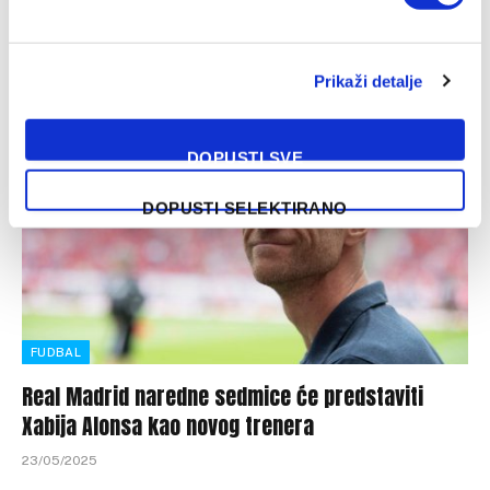
Real Madrid danas je zvanično potvrdio ono o čemu se već
sedmicama nagađalo: Xabi Alonso postaje novi trener
Kraljevskog kluba.…
Prikaži detalje
DOPUSTI SVE
DOPUSTI SELEKTIRANO
FUDBAL
Real Madrid naredne sedmice će predstaviti
Xabija Alonsa kao novog trenera
23/05/2025