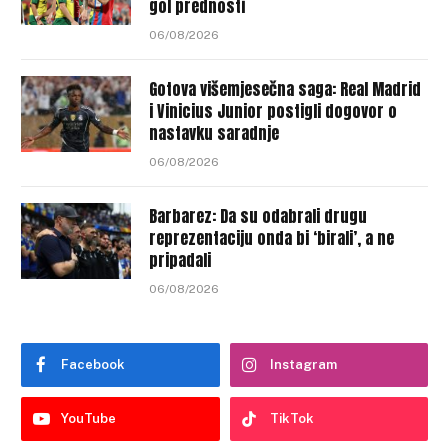
gol prednosti
06/08/2026
Gotova višemjesečna saga: Real Madrid
i Vinicius Junior postigli dogovor o
nastavku saradnje
06/08/2026
Barbarez: Da su odabrali drugu
reprezentaciju onda bi ‘birali’, a ne
pripadali
06/08/2026
Facebook
Instagram
YouTube
TikTok