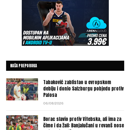
NAŠA PREPORUKA
Tabaković zablistao u evropskom
debiju i donio Salzburgu pobjedu protiv
Pafosa
06/08/2026
Borac slavio protiv Vitebska, ali ima za
čime i da žali: Banjalučani u revanš nose