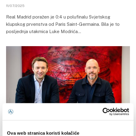
11/07/2025
Real Madrid poražen je 0:4 u polufinalu Svjetskog
klupskog prvenstva od Paris Saint-Germaina. Bila je to
posljednja utakmica Luke Modrića…
FUDBAL
Ten Hag naslijedio Xabija Alonsa u Leverkusenu
Ova web stranica koristi kolačiće
26/05/2025