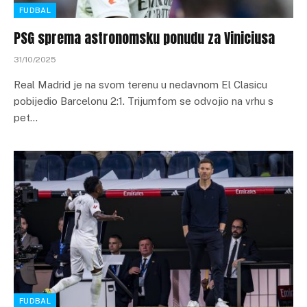
FUDBAL
PSG sprema astronomsku ponudu za Viniciusa
31/10/2025
Real Madrid je na svom terenu u nedavnom El Clasicu
pobijedio Barcelonu 2:1. Trijumfom se odvojio na vrhu s
pet…
FUDBAL