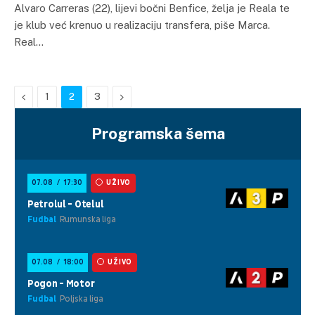
Alvaro Carreras (22), lijevi bočni Benfice, želja je Reala te
je klub već krenuo u realizaciju transfera, piše Marca.
Real…
Previous
Next
1
2
3
Programska šema