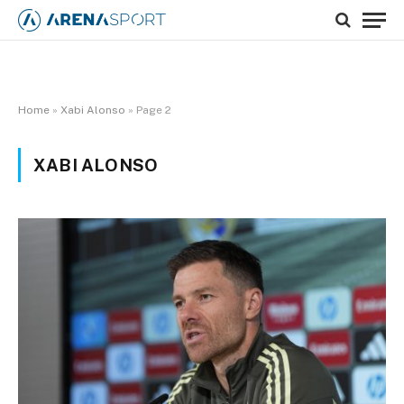
Home
»
Xabi Alonso
»
Page 2
XABI ALONSO