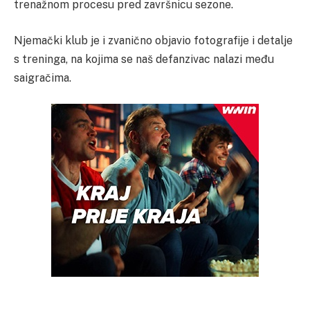
trenažnom procesu pred završnicu sezone.
Njemački klub je i zvanično objavio fotografije i detalje
s treninga, na kojima se naš defanzivac nalazi među
saigračima.