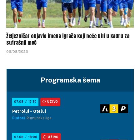
Željezničar objavio imena igrača koji neće biti u kadru za
sutrašnji meč
06/08/2026
Programska šema