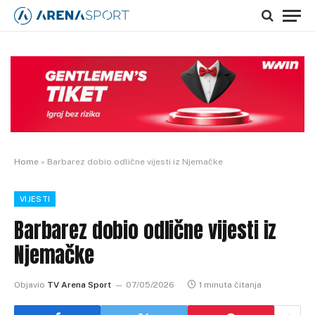
Home
»
Barbarez dobio odlične vijesti iz Njemačke
VIJESTI
Barbarez dobio odlične vijesti iz
Njemačke
Objavio
TV Arena Sport
07/05/2026
1 minuta čitanja