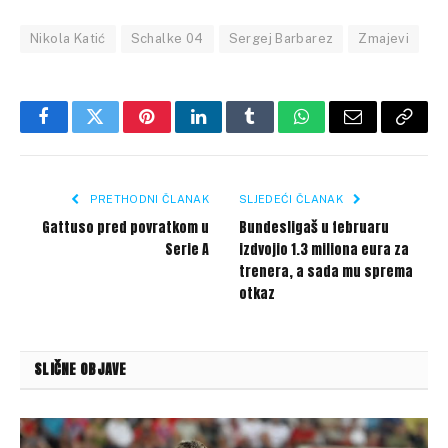
Nikola Katić
Schalke 04
Sergej Barbarez
Zmajevi
Facebook
Twitter
Pinterest
LinkedIn
Tumblr
WhatsApp
Email
Copy
Link
PRETHODNI ČLANAK
SLJEDEĆI ČLANAK
Gattuso pred povratkom u
Bundesligaš u februaru
Serie A
izdvojio 1.3 miliona eura za
trenera, a sada mu sprema
otkaz
SLIČNE OBJAVE