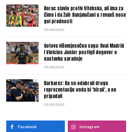
Borac slavio protiv Vitebska, ali ima za
čime i da žali: Banjalučani u revanš nose
gol prednosti
06/08/2026
Gotova višemjesečna saga: Real Madrid
i Vinicius Junior postigli dogovor o
nastavku saradnje
06/08/2026
Barbarez: Da su odabrali drugu
reprezentaciju onda bi ‘birali’, a ne
pripadali
06/08/2026
Facebook
Instagram