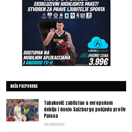
NAŠA PREPORUKA
Tabaković zablistao u evropskom
debiju i donio Salzburgu pobjedu protiv
Pafosa
06/08/2026