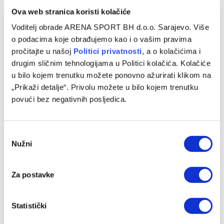
Ova web stranica koristi kolačiće
Voditelj obrade ARENA SPORT BH d.o.o. Sarajevo. Više
o podacima koje obrađujemo kao i o vašim pravima
pročitajte u našoj
Politici privatnosti
, a o kolačićima i
Barbarez: Da su odabrali drugu reprezentaciju onda bi
drugim sličnim tehnologijama u Politici kolačića. Kolačiće
‘birali’, a ne pripadali
u bilo kojem trenutku možete ponovno ažurirati klikom na
06/08/2026
„Prikaži detalje“. Privolu možete u bilo kojem trenutku
povući bez negativnih posljedica.
Consent
Nužni
Selection
Za postavke
Statistički