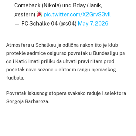
Comeback (Nikola) und Bday (Janik,
gestern)
pic.twitter.com/X2GrvS3vIl
— FC Schalke 04 (@s04)
May 7, 2026
Atmosfera u Schalkeu je odlična nakon što je klub
protekle sedmice osigurao povratak u Bundesligu pa
će i Katić imati priliku da uhvati pravi ritam pred
početak nove sezone u elitnom rangu njemačkog
fudbala.
Povratak iskusnog stopera svakako raduje i selektora
Sergeja Barbareza.