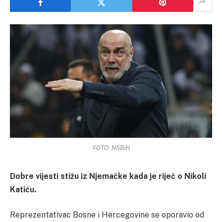
FOTO: NSBiH
Dobre vijesti stižu iz Njemačke kada je riječ o Nikoli
Katiću.
Reprezentativac Bosne i Hercegovine se oporavio od