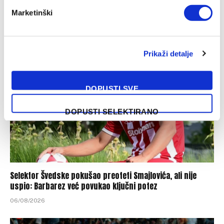
Određene početne postave za meč Borac – Vitebsk u
Marketinški
Banjaluci
06/08/2026
Prikaži detalje
DOPUSTI SVE
DOPUSTI SELEKTIRANO
Selektor Švedske pokušao preoteti Smajlovića, ali nije
uspio: Barbarez već povukao ključni potez
06/08/2026