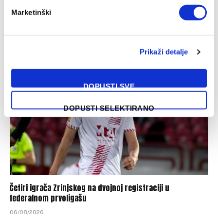
Marketinški
Željezničar objavio imena igrača koji neće biti u kadru za
sutrašnji meč
06/08/2026
Prikaži detalje
DOPUSTI SVE
DOPUSTI SELEKTIRANO
Četiri igrača Zrinjskog na dvojnoj registraciji u
federalnom prvoligašu
06/08/2026