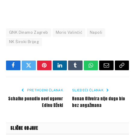
GNK Dinamo Zagreb
Moris Valinčić
Napoli
NK Široki Brijeg
Facebook
Twitter
Pinterest
LinkedIn
Tumblr
WhatsApp
Email
Copy
Link
PRETHODNI ČLANAK
SLJEDEĆI ČLANAK
Schalke ponudio novi ugovor
Renan Oliveira nije dugo bio
Edinu Džeki
bez angažmana
SLIČNE OBJAVE