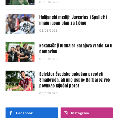
06/08/2026
Italijanski mediji: Juventus i Spalletti
imaju jasan plan za Ličinu
06/08/2026
Nekadašnji fudbaler Sarajeva vratio se u
domovinu
06/08/2026
Selektor Švedske pokušao preoteti
Smajlovića, ali nije uspio: Barbarez već
povukao ključni potez
06/08/2026
Facebook
Instagram