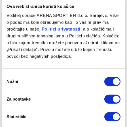
Ova web stranica koristi kolačiće
Voditelj obrade ARENA SPORT BH d.o.o. Sarajevo. Više
o podacima koje obrađujemo kao i o vašim pravima
pročitajte u našoj
Politici privatnosti
, a o kolačićima i
drugim sličnim tehnologijama u Politici kolačića. Kolačiće
u bilo kojem trenutku možete ponovno ažurirati klikom na
UEFA kaznila Borac zbog propusta u utakmici Lige prvaka
„Prikaži detalje“. Privolu možete u bilo kojem trenutku
povući bez negativnih posljedica.
06/08/2026
Consent
Nužni
Selection
Za postavke
Statistički