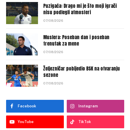
Puzigaća: Drago mi je što moji igrači
nisu podlegli atmosferi
07/08/2026
Muslera: Poseban dan i poseban
trenutak za mene
07/08/2026
Željezničar pobijedio BSK na otvaranju
sezone
07/08/2026
Facebook
Instagram
YouTube
TikTok