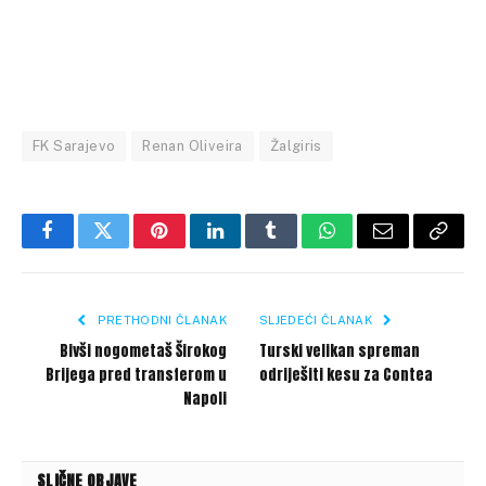
FK Sarajevo
Renan Oliveira
Žalgiris
Facebook
Twitter
Pinterest
LinkedIn
Tumblr
WhatsApp
Email
Copy
Link
PRETHODNI ČLANAK
SLJEDEĆI ČLANAK
Bivši nogometaš Širokog
Turski velikan spreman
Brijega pred transferom u
odriješiti kesu za Contea
Napoli
SLIČNE OBJAVE