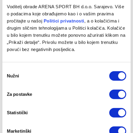
Voditelj obrade ARENA SPORT BH d.o.o. Sarajevo. Više
o podacima koje obrađujemo kao i o vašim pravima
pročitajte u našoj
Politici privatnosti
, a o kolačićima i
drugim sličnim tehnologijama u Politici kolačića. Kolačiće
u bilo kojem trenutku možete ponovno ažurirati klikom na
„Prikaži detalje“. Privolu možete u bilo kojem trenutku
povući bez negativnih posljedica.
Puzigaća: Drago mi je što moji igrači nisu podlegli
atmosferi
07/08/2026
Consent
Nužni
Selection
Za postavke
Statistički
Marketinški