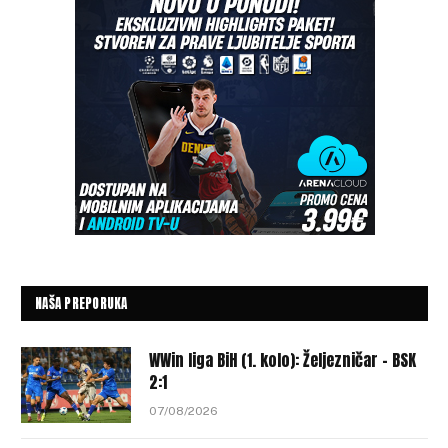
NAŠA PREPORUKA
WWin liga BiH (1. kolo): Željezničar – BSK
2:1
07/08/2026