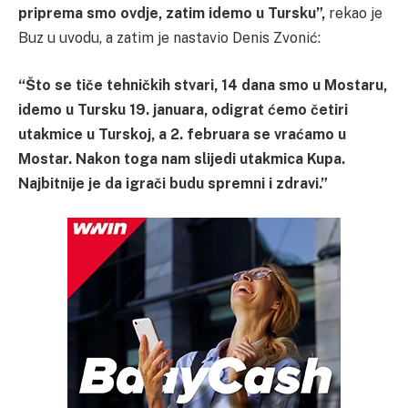
priprema smo ovdje, zatim idemo u Tursku”,
rekao je
Buz u uvodu, a zatim je nastavio Denis Zvonić:
“Što se tiče tehničkih stvari, 14 dana smo u Mostaru,
idemo u Tursku 19. januara, odigrat ćemo četiri
utakmice u Turskoj, a 2. februara se vraćamo u
Mostar. Nakon toga nam slijedi utakmica Kupa.
Najbitnije je da igrači budu spremni i zdravi.”