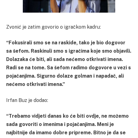
Zvonić je zatim govorio o igračkom kadru:
“Fokusirali smo se na raskide, tako je bio dogovor
sa šefom. Raskinuli smo s igračima koje smo objavili.
Dolazaka će biti, ali sada nećemo otkrivati imena.
Radi se na tome. Sa šefom radimo dogovore u vezi s
pojačanjima. Sigurno dolaze golman i napadač, ali
nećemo otkrivati imena.”
Irfan Buz je dodao:
“Trebamo vidjeti danas ko će biti ovdje, ne možemo
sada govoriti o imenima i pojačanjima. Meni je
najbitnije da imamo dobre pripreme. Bitno je da se