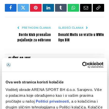
Facebook
Twitter
Pinterest
LinkedIn
Tumblr
WhatsApp
Email
Copy
Link
PRETHODNI ČLANAK
SLJEDEĆI ČLANAK
Bordo klub pronašao
Donald Molls se vratio u WWin
pojačanje za odbranu
ligu BiH
SLIČNE OBJAVE
Ova web stranica koristi kolačiće
Voditelj obrade ARENA SPORT BH d.o.o. Sarajevo. Više
o podacima koje obrađujemo kao i o vašim pravima
pročitajte u našoj
Politici privatnosti
, a o kolačićima i
drugim sličnim tehnologijama u Politici kolačića. Kolačiće