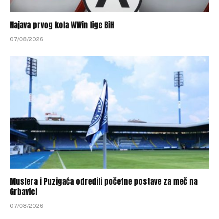
Najava prvog kola WWin lige BiH
07/08/2026
Muslera i Puzigaća odredili početne postave za meč na
Grbavici
07/08/2026