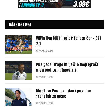
NAŠA PREPORUKA
WWin liga BiH (1. kolo): Željezničar – BSK
2:1
07/08/2026
Puzigaća: Drago mi je što moji igrači
nisu podlegli atmosferi
07/08/2026
Muslera: Poseban dan i poseban
trenutak za mene
07/08/2026