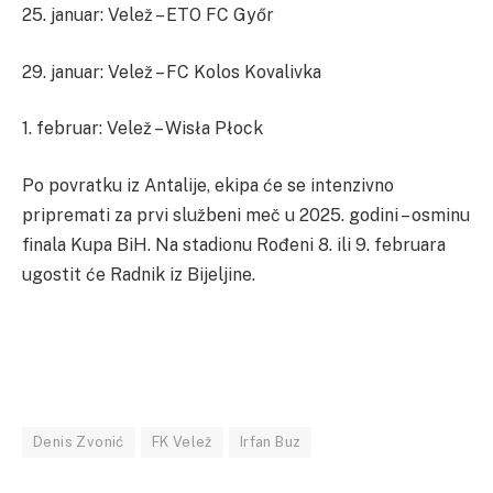
25. januar: Velež – ETO FC Győr
29. januar: Velež – FC Kolos Kovalivka
1. februar: Velež – Wisła Płock
Po povratku iz Antalije, ekipa će se intenzivno
pripremati za prvi službeni meč u 2025. godini – osminu
finala Kupa BiH. Na stadionu Rođeni 8. ili 9. februara
ugostit će Radnik iz Bijeljine.
Denis Zvonić
FK Velež
Irfan Buz