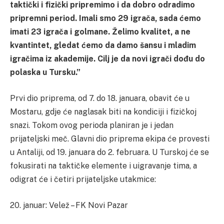
taktički i fizički pripremimo i da dobro odradimo
pripremni period. Imali smo 29 igrača, sada ćemo
imati 23 igrača i golmane. Želimo kvalitet, a ne
kvantintet, gledat ćemo da damo šansu i mladim
igračima iz akademije. Cilj je da novi igrači dođu do
polaska u Tursku.”
Prvi dio priprema, od 7. do 18. januara, obavit će u
Mostaru, gdje će naglasak biti na kondiciji i fizičkoj
snazi. Tokom ovog perioda planiran je i jedan
prijateljski meč. Glavni dio priprema ekipa će provesti
u Antaliji, od 19. januara do 2. februara. U Turskoj će se
fokusirati na taktičke elemente i uigravanje tima, a
odigrat će i četiri prijateljske utakmice:
20. januar: Velež – FK Novi Pazar