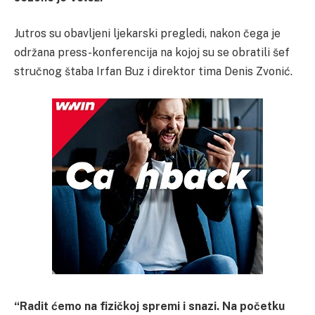
Jutros su obavljeni ljekarski pregledi, nakon čega je
održana press-konferencija na kojoj su se obratili šef
stručnog štaba Irfan Buz i direktor tima Denis Zvonić.
“Radit ćemo na fizičkoj spremi i snazi. Na početku