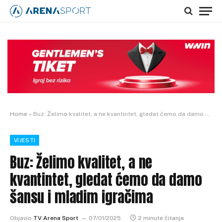
Home
»
Buz: Želimo kvalitet, a ne kvantintet, gledat ćemo da damo šansu i mladim igračima
VIJESTI
Buz: Želimo kvalitet, a ne
kvantintet, gledat ćemo da damo
šansu i mladim igračima
Objavio
TV Arena Sport
07/01/2025
2 minute čitanja