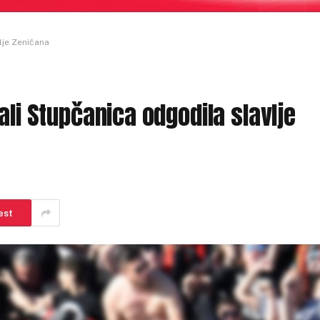
lje Zeničana
ali Stupčanica odgodila slavlje
est