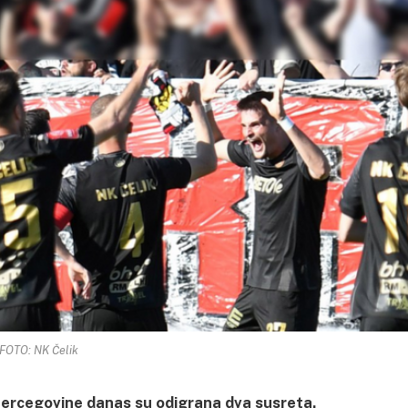
FOTO: NK Čelik
 Hercegovine danas su odigrana dva susreta.