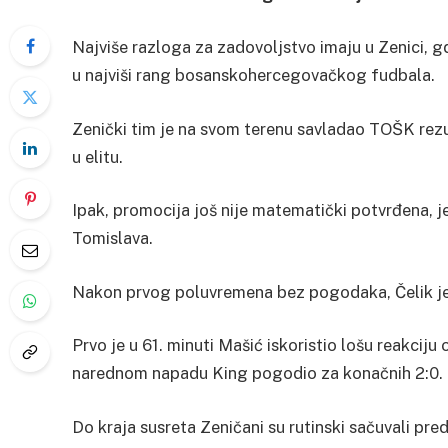
Najviše razloga za zadovoljstvo imaju u Zenici, g
u najviši rang bosanskohercegovačkog fudbala.
Zenički tim je na svom terenu savladao TOŠK rezul
u elitu.
Ipak, promocija još nije matematički potvrđena, j
Tomislava.
Nakon prvog poluvremena bez pogodaka, Čelik je 
Prvo je u 61. minuti Mašić iskoristio lošu reakcij
narednom napadu King pogodio za konačnih 2:0.
Do kraja susreta Zeničani su rutinski sačuvali pred