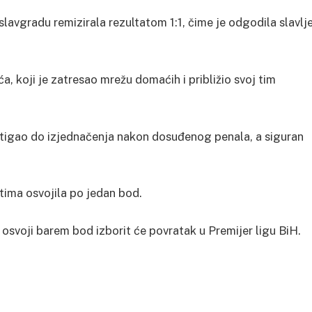
avgradu remizirala rezultatom 1:1, čime je odgodila slavlj
a, koji je zatresao mrežu domaćih i približio svoj tim
stigao do izjednačenja nakon dosuđenog penala, a siguran
 tima osvojila po jedan bod.
 osvoji barem bod izborit će povratak u Premijer ligu BiH.