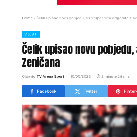
Home
»
Čelik upisao novu pobjedu, ali Stupčanica odgodila slav
VIJESTI
Čelik upisao novu pobjedu, 
Zeničana
Objavio
TV Arena Sport
10/05/2026
2 minute čitanja
Facebook
Twitter
Pinter