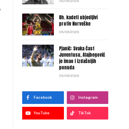
06/08/2026
e
Bh. kadeti ubjedljivi
protiv Norveške
06/08/2026
Pjanić: Svaka čast
Juventusu, Alajbegović
je imao i izdašnijih
ponuda
06/08/2026
Facebook
Instagram
YouTube
TikTok