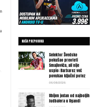
an
ku
NAŠA PREPORUKA
Selektor Švedske
pokušao preoteti
Smajlovića, ali nije
.
uspio: Barbarez već
povukao ključni potez
06/08/2026
Ubijen jedan od najboljih
fudbalera u Ugandi