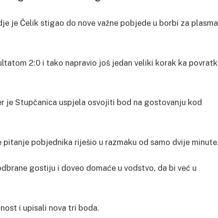
dje je Čelik stigao do nove važne pobjede u borbi za plasm
tatom 2:0 i tako napravio još jedan veliki korak ka povrat
er je Stupčanica uspjela osvojiti bod na gostovanju kod
pitanje pobjednika riješio u razmaku od samo dvije minute
u odbrane gostiju i doveo domaće u vodstvo, da bi već u
nost i upisali nova tri boda.