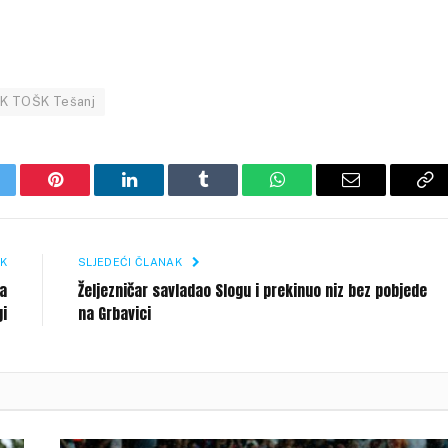
K TOŠK Tešanj
itter
Pinterest
LinkedIn
Tumblr
WhatsApp
Email
Co
Li
K
SLJEDEĆI ČLANAK
a
Željezničar savladao Slogu i prekinuo niz bez pobjede
gi
na Grbavici