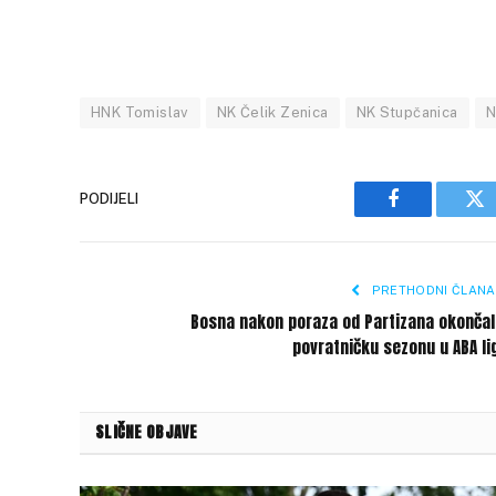
HNK Tomislav
NK Čelik Zenica
NK Stupčanica
N
PODIJELI
Facebook
Tw
PRETHODNI ČLANA
Bosna nakon poraza od Partizana okončal
povratničku sezonu u ABA li
SLIČNE OBJAVE