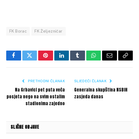
FK Borac
FK Željezničar
Facebook
Twitter
Pinterest
LinkedIn
Tumblr
WhatsApp
Email
Copy
Link
PRETHODNI ČLANAK
SLJEDEĆI ČLANAK
Na Grbavici pet puta veća
Generalna skupština NSBiH
posjeta nego na svim ostalim
zasjeda danas
stadionima zajedno
SLIČNE OBJAVE