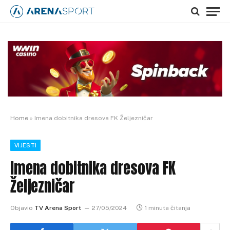
Home
»
Imena dobitnika dresova FK Željezničar
VIJESTI
Imena dobitnika dresova FK
Željezničar
Objavio
TV Arena Sport
27/05/2024
1 minuta čitanja