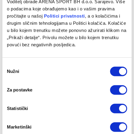
Voditelj obrade ARENA SPORT BH d.o.o. Sarajevo. Više
Muslera: Poseban dan i poseban trenutak za mene
o podacima koje obrađujemo kao i o vašim pravima
pročitajte u našoj
Politici privatnosti
, a o kolačićima i
07/08/2026
drugim sličnim tehnologijama u Politici kolačića. Kolačiće
u bilo kojem trenutku možete ponovno ažurirati klikom na
„Prikaži detalje“. Privolu možete u bilo kojem trenutku
povući bez negativnih posljedica.
Consent
Nužni
Selection
Za postavke
Željezničar pobijedio BSK na otvaranju sezone
Statistički
07/08/2026
Marketinški