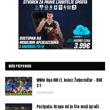
NAŠA PREPORUKA
WWin liga BiH (1. kolo): Željezničar – BSK
2:1
07/08/2026
Puzigaća: Drago mi je što moji igrači