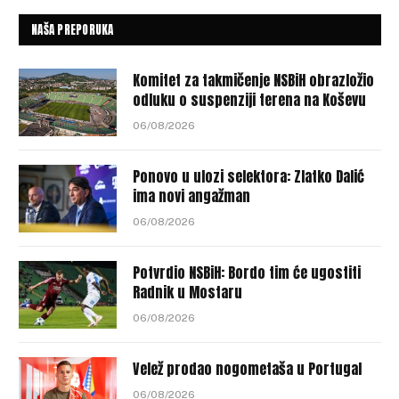
NAŠA PREPORUKA
Komitet za takmičenje NSBiH obrazložio
odluku o suspenziji terena na Koševu
06/08/2026
Ponovo u ulozi selektora: Zlatko Dalić
ima novi angažman
06/08/2026
Potvrdio NSBiH: Bordo tim će ugostiti
Radnik u Mostaru
06/08/2026
Velež prodao nogometaša u Portugal
06/08/2026