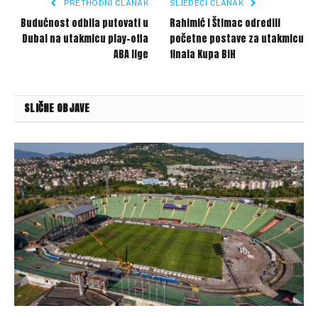
PRETHODNI ČLANAK
SLJEDEĆI ČLANAK
Budućnost odbila putovati u
Rahimić i Štimac odredili
Dubai na utakmicu play-offa
početne postave za utakmicu
ABA lige
finala Kupa BiH
SLIČNE OBJAVE