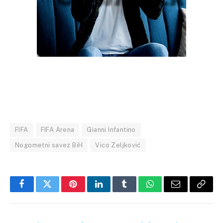
FIFA
FIFA Arena
Gianni Infantino
Nogometni savez BiH
Vico Zeljković
Facebook
Twitter
Pinterest
LinkedIn
Tumblr
WhatsApp
Email
Copy
Link