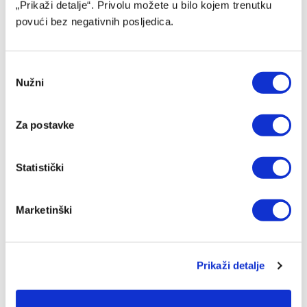
„Prikaži detalje“. Privolu možete u bilo kojem trenutku
povući bez negativnih posljedica.
Consent
Nužni
Selection
Za postavke
Muslera: Želim sutra vidjeti punu Grbavicu
Statistički
06/08/2026
Marketinški
Prikaži detalje