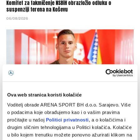
Komitet za takmičenje NSBiH obrazložio odluku o
suspenziji terena na Koševu
06/08/2026
Ova web stranica koristi kolačiće
Voditelj obrade ARENA SPORT BH d.o.o. Sarajevo. Više
Velež prodao nogometaša u Portugal
o podacima koje obrađujemo kao i o vašim pravima
06/08/2026
pročitajte u našoj
Politici privatnosti
, a o kolačićima i
drugim sličnim tehnologijama u Politici kolačića. Kolačiće
u bilo kojem trenutku možete ponovno ažurirati klikom na