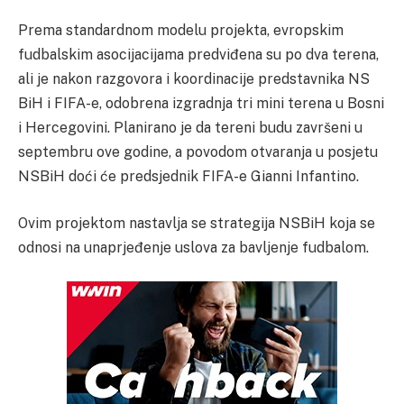
Prema standardnom modelu projekta, evropskim
fudbalskim asocijacijama predviđena su po dva terena,
ali je nakon razgovora i koordinacije predstavnika NS
BiH i FIFA-e, odobrena izgradnja tri mini terena u Bosni
i Hercegovini. Planirano je da tereni budu završeni u
septembru ove godine, a povodom otvaranja u posjetu
NSBiH doći će predsjednik FIFA-e Gianni Infantino.
Ovim projektom nastavlja se strategija NSBiH koja se
odnosi na unaprjeđenje uslova za bavljenje fudbalom.