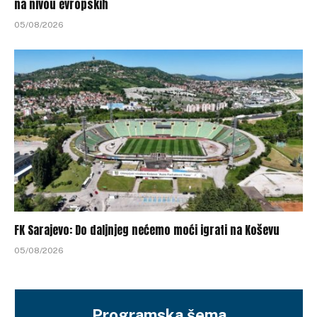
na nivou evropskih
05/08/2026
FK Sarajevo: Do daljnjeg nećemo moći igrati na Koševu
05/08/2026
Programska šema