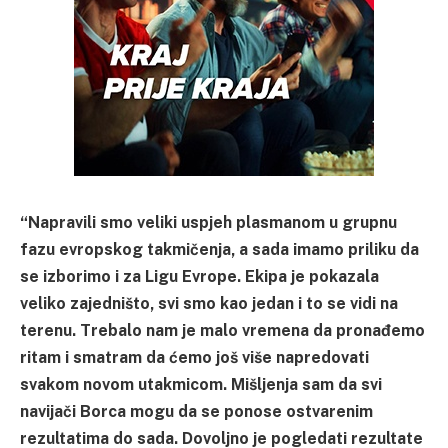
“Napravili smo veliki uspjeh plasmanom u grupnu
fazu evropskog takmičenja, a sada imamo priliku da
se izborimo i za Ligu Evrope. Ekipa je pokazala
veliko zajedništo, svi smo kao jedan i to se vidi na
terenu. Trebalo nam je malo vremena da pronađemo
ritam i smatram da ćemo još više napredovati
svakom novom utakmicom. Mišljenja sam da svi
navijači Borca mogu da se ponose ostvarenim
rezultatima do sada. Dovoljno je pogledati rezultate