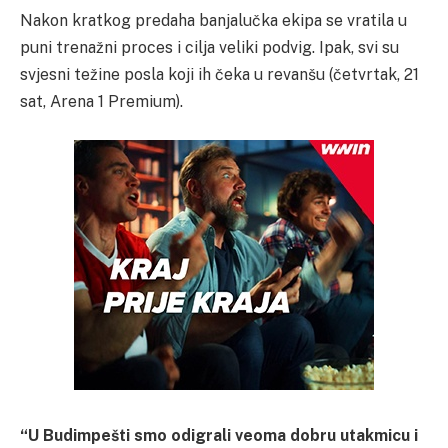
Nakon kratkog predaha banjalučka ekipa se vratila u
puni trenažni proces i cilja veliki podvig. Ipak, svi su
svjesni težine posla koji ih čeka u revanšu (četvrtak, 21
sat, Arena 1 Premium).
“U Budimpešti smo odigrali veoma dobru utakmicu i