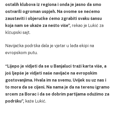
ostalih klubova iz regiona i onda je jasno da smo
ostvarili ogroman uspjeh. Na ovome se nećemo
zaustaviti i objeručke ćemo zgrabiti svaku šansu
koja nam se ukaže za nešto više”,
rekao je Lukić za
klčupski sajt.
Navijačka podrška dala je vjetar u leđa ekipi na
evropskom putu.
“Lijepo je vidjeti da se u Banjaluci traži karta više, a
još ljepše je vidjeti naše navijače na evropskim
gostovanjima. Hvala im na svemu. Uvijek su uz nas i
to mora da se cijeni. Na nama je da na terenu igramo
srcem za Borac i da se dobrim partijama odužimo za
podršku”,
kaže Lukić.