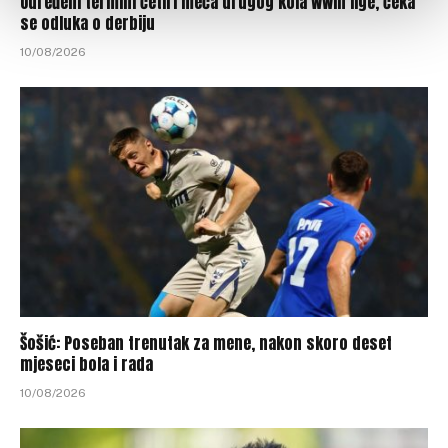
Određeni termini četiri meča drugog kola WWin lige, čeka
se odluka o derbiju
10/08/2026
Šošić: Poseban trenutak za mene, nakon skoro deset
mjeseci bola i rada
10/08/2026