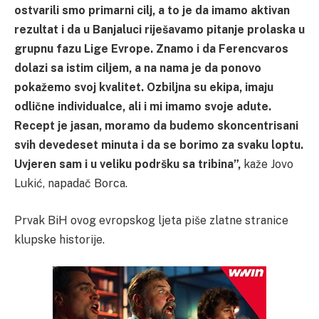
ostvarili smo primarni cilj, a to je da imamo aktivan
rezultat i da u Banjaluci riješavamo pitanje prolaska u
grupnu fazu Lige Evrope. Znamo i da Ferencvaros
dolazi sa istim ciljem, a na nama je da ponovo
pokažemo svoj kvalitet. Ozbiljna su ekipa, imaju
odlične individualce, ali i mi imamo svoje adute.
Recept je jasan, moramo da budemo skoncentrisani
svih devedeset minuta i da se borimo za svaku loptu.
Uvjeren sam i u veliku podršku sa tribina”,
kaže Jovo
Lukić, napadač Borca.
Prvak BiH ovog evropskog ljeta piše zlatne stranice
klupske historije.