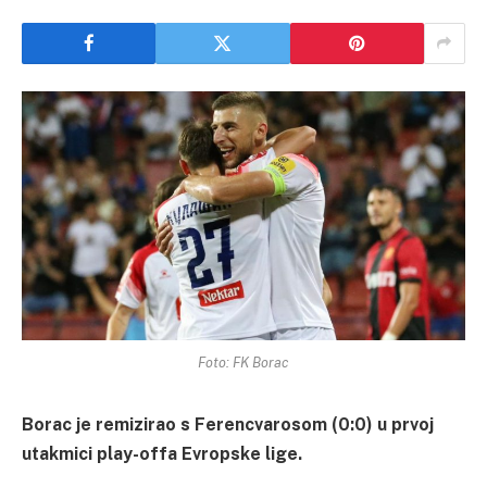
Foto: FK Borac
Borac je remizirao s Ferencvarosom (0:0) u prvoj
utakmici play-offa Evropske lige.