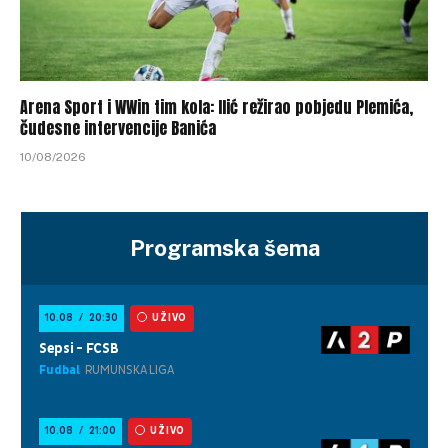
Arena Sport i WWin tim kola: Ilić režirao pobjedu Plemića,
čudesne intervencije Banića
10/08/2026
Programska šema