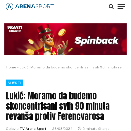
Home
»
Lukić: Moramo da budemo skoncentrisani svih 90 minuta revanša protiv Ferencvarosa
VIJESTI
Lukić: Moramo da budemo
skoncentrisani svih 90 minuta
revanša protiv Ferencvarosa
Objavio
TV Arena Sport
26/08/2024
2 minute čitanja