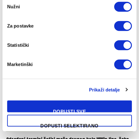
Consent
Nužni
Selection
Za postavke
UEFA ponovo kaznila Borac zbog ponašanja navijača
Statistički
10/08/2026
Marketinški
Prikaži detalje
DOPUSTI SVE
DOPUSTI SELEKTIRANO