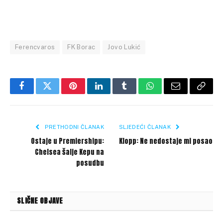
Ferencvaros
FK Borac
Jovo Lukić
Facebook
Twitter
Pinterest
LinkedIn
Tumblr
WhatsApp
Email
Copy
Link
PRETHODNI ČLANAK
SLJEDEĆI ČLANAK
Ostaje u Premiershipu:
Klopp: Ne nedostaje mi posao
Chelsea šalje Kepu na
posudbu
SLIČNE OBJAVE