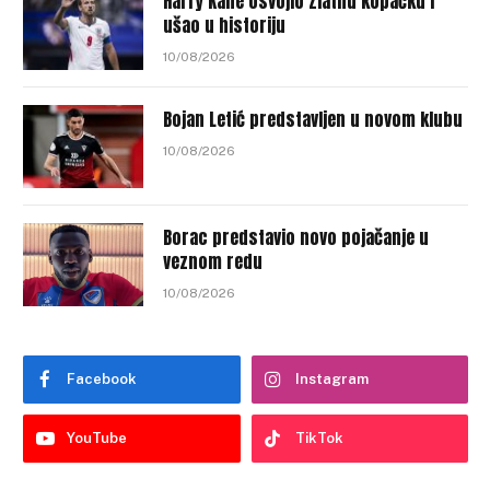
Harry Kane osvojio Zlatnu kopačku i
ušao u historiju
10/08/2026
Bojan Letić predstavljen u novom klubu
10/08/2026
Borac predstavio novo pojačanje u
veznom redu
10/08/2026
Facebook
Instagram
YouTube
TikTok