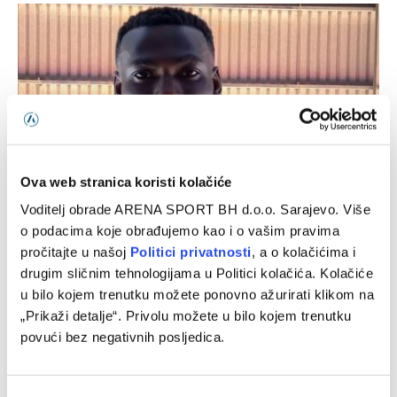
Ova web stranica koristi kolačiće
Voditelj obrade ARENA SPORT BH d.o.o. Sarajevo. Više
Borac predstavio novo pojačanje u veznom redu
o podacima koje obrađujemo kao i o vašim pravima
pročitajte u našoj
Politici privatnosti
, a o kolačićima i
10/08/2026
drugim sličnim tehnologijama u Politici kolačića. Kolačiće
u bilo kojem trenutku možete ponovno ažurirati klikom na
„Prikaži detalje“. Privolu možete u bilo kojem trenutku
povući bez negativnih posljedica.