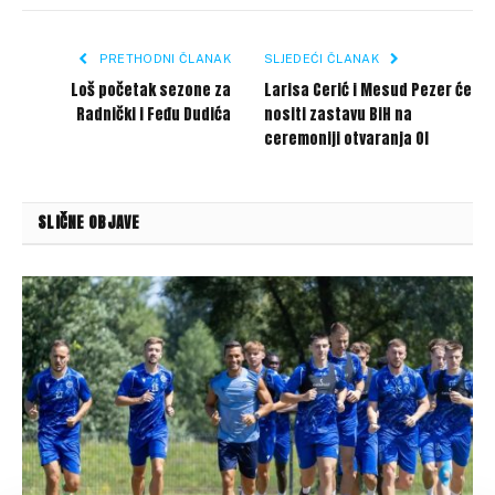
Link
PRETHODNI ČLANAK
SLJEDEĆI ČLANAK
Loš početak sezone za
Larisa Cerić i Mesud Pezer će
Radnički i Feđu Dudića
nositi zastavu BiH na
ceremoniji otvaranja OI
SLIČNE OBJAVE