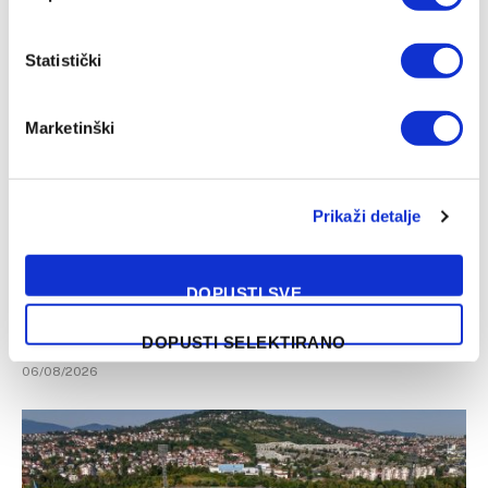
06/08/2026
Statistički
Marketinški
Prikaži detalje
DOPUSTI SVE
Nekoliko igrača Čelika još uvijek čeka radne i boravišne
dozvole
DOPUSTI SELEKTIRANO
06/08/2026