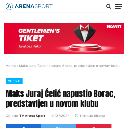
Home
»
Maks Juraj Ćelić napustio Borac, predstavljen u novom klubu
VIJESTI
Maks Juraj Ćelić napustio Borac,
predstavljen u novom klubu
Objavio
TV Arena Sport
19/07/2024
1 minuta čitanja