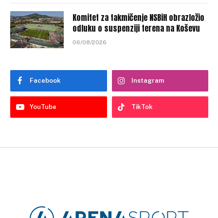
Komitet za takmičenje NSBiH obrazložio
odluku o suspenziji terena na Koševu
06/08/2026
Facebook
Instagram
YouTube
TikTok