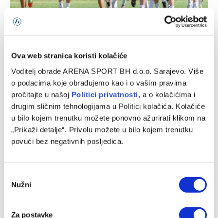
Željezničar objavio imena igrača koji neće biti u kadru za
sutrašnji meč
06/08/2026
Ova web stranica koristi kolačiće
Voditelj obrade ARENA SPORT BH d.o.o. Sarajevo. Više
o podacima koje obrađujemo kao i o vašim pravima
pročitajte u našoj
Politici privatnosti
, a o kolačićima i
drugim sličnim tehnologijama u Politici kolačića. Kolačiće
u bilo kojem trenutku možete ponovno ažurirati klikom na
„Prikaži detalje“. Privolu možete u bilo kojem trenutku
povući bez negativnih posljedica.
Consent
Nužni
Selection
Četiri igrača Zrinjskog na dvojnoj registraciji u
federalnom prvoligašu
Za postavke