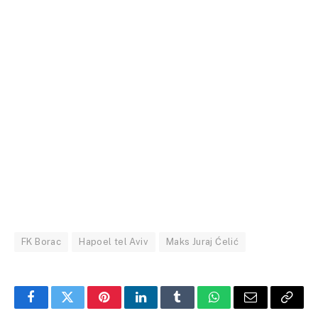
FK Borac
Hapoel tel Aviv
Maks Juraj Ćelić
Facebook
Twitter
Pinterest
LinkedIn
Tumblr
WhatsApp
Email
Copy