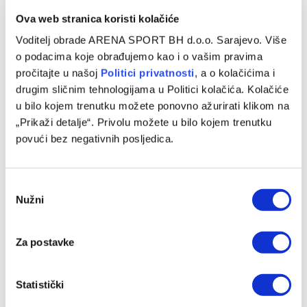
Ova web stranica koristi kolačiće
Voditelj obrade ARENA SPORT BH d.o.o. Sarajevo. Više
o podacima koje obrađujemo kao i o vašim pravima
pročitajte u našoj
Politici privatnosti
, a o kolačićima i
drugim sličnim tehnologijama u Politici kolačića. Kolačiće
Arena Sport i WWin tim kola: Ilić režirao pobjedu Plemića,
čudesne intervencije Banića
u bilo kojem trenutku možete ponovno ažurirati klikom na
„Prikaži detalje“. Privolu možete u bilo kojem trenutku
10/08/2026
povući bez negativnih posljedica.
Consent
Nužni
Selection
Za postavke
Statistički