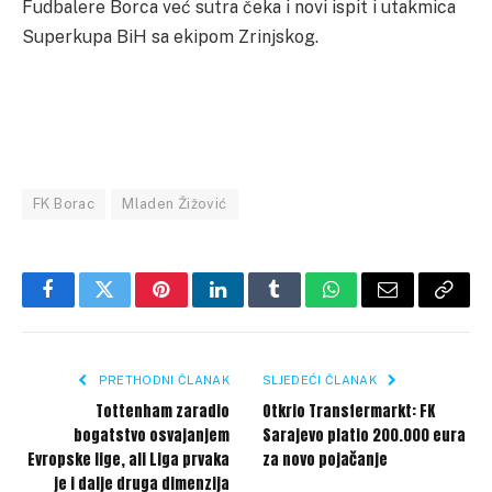
Fudbalere Borca već sutra čeka i novi ispit i utakmica
Superkupa BiH sa ekipom Zrinjskog.
FK Borac
Mladen Žižović
Facebook
Twitter
Pinterest
LinkedIn
Tumblr
WhatsApp
Email
Copy
Link
PRETHODNI ČLANAK
SLJEDEĆI ČLANAK
Tottenham zaradio
Otkrio Transfermarkt: FK
bogatstvo osvajanjem
Sarajevo platio 200.000 eura
Evropske lige, ali Liga prvaka
za novo pojačanje
je i dalje druga dimenzija