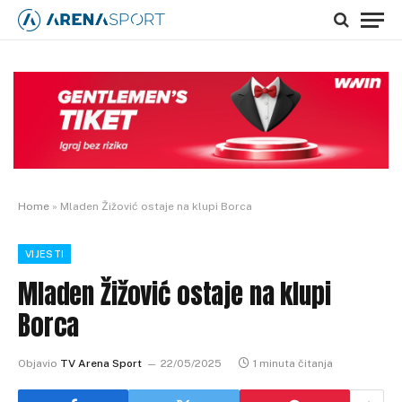
Home
»
Mladen Žižović ostaje na klupi Borca
VIJESTI
Mladen Žižović ostaje na klupi
Borca
Objavio
TV Arena Sport
22/05/2025
1 minuta čitanja