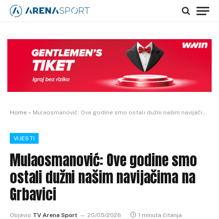
Home
»
Mulaosmanović: Ove godine smo ostali dužni našim navijačima na Grbavici
VIJESTI
Mulaosmanović: Ove godine smo
ostali dužni našim navijačima na
Grbavici
Objavio
TV Arena Sport
20/05/2026
1 minuta čitanja