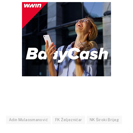
Adin Mulaosmanović
FK Željezničar
NK Široki Brijeg