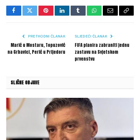
Facebook
Twitter
Pinterest
LinkedIn
Tumblr
WhatsApp
Email
Copy
Link
PRETHODNI ČLANAK
SLJEDEĆI ČLANAK
Marić u Mostaru, Topuzović
FIFA planira zabraniti jednu
na Grbavici, Perić u Prijedoru
zastavu na Svjetskom
prvenstvu
SLIČNE OBJAVE