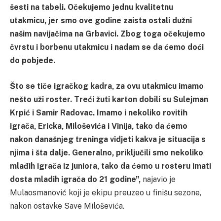
šesti na tabeli. Očekujemo jednu kvalitetnu
utakmicu, jer smo ove godine zaista ostali dužni
našim navijačima na Grbavici. Zbog toga očekujemo
čvrstu i borbenu utakmicu i nadam se da ćemo doći
do pobjede.
Što se tiče igračkog kadra, za ovu utakmicu imamo
nešto uži roster. Treći žuti karton dobili su Sulejman
Krpić i Samir Radovac. Imamo i nekoliko rovitiһ
igrača, Ericka, Miloševića i Vinija, tako da ćemo
nakon današnjeg treninga vidjeti kakva je situacija s
njima i šta dalje. Generalno, priključili smo nekoliko
mlađih igrača iz juniora, tako da ćemo u rosteru imati
dosta mladih igrača do 21 godine”,
najavio je
Mulaosmanović koji je ekipu preuzeo u finišu sezone,
nakon ostavke Save Miloševića.