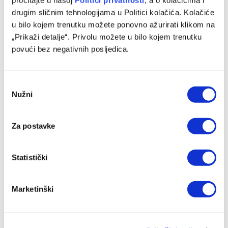
pročitajte u našoj
Politici privatnosti
, a o kolačićima i
FK Sarajevo: Do daljnjeg nećemo moći igrati na Koševu
drugim sličnim tehnologijama u Politici kolačića. Kolačiće
05/08/2026
u bilo kojem trenutku možete ponovno ažurirati klikom na
„Prikaži detalje“. Privolu možete u bilo kojem trenutku
povući bez negativnih posljedica.
Consent
Nužni
Selection
Za postavke
Statistički
Nova tri potpisa na Grbavici
05/08/2026
Marketinški