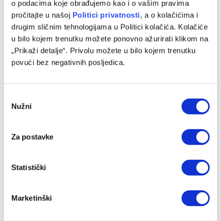
o podacima koje obrađujemo kao i o vašim pravima
pročitajte u našoj
Politici privatnosti
, a o kolačićima i
drugim sličnim tehnologijama u Politici kolačića. Kolačiće
u bilo kojem trenutku možete ponovno ažurirati klikom na
Puzigaća: Drago mi je što moji igrači nisu podlegli
„Prikaži detalje“. Privolu možete u bilo kojem trenutku
atmosferi
povući bez negativnih posljedica.
07/08/2026
Consent
Nužni
Selection
Za postavke
Statistički
Marketinški
Muslera: Poseban dan i poseban trenutak za mene