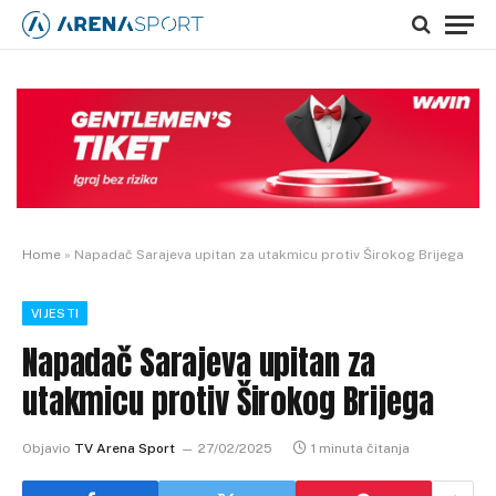
Home
»
Napadač Sarajeva upitan za utakmicu protiv Širokog Brijega
VIJESTI
Napadač Sarajeva upitan za
utakmicu protiv Širokog Brijega
Objavio
TV Arena Sport
27/02/2025
1 minuta čitanja