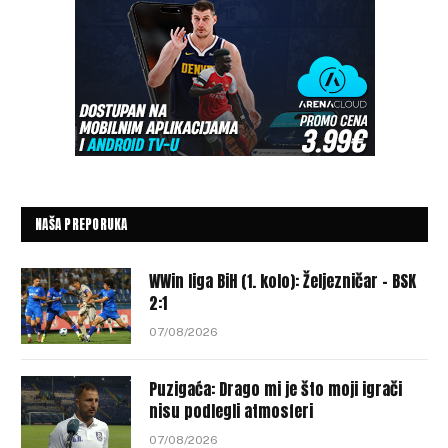
NAŠA PREPORUKA
WWin liga BiH (1. kolo): Željezničar – BSK
2:1
07/08/2026
Puzigaća: Drago mi je što moji igrači
nisu podlegli atmosferi
07/08/2026