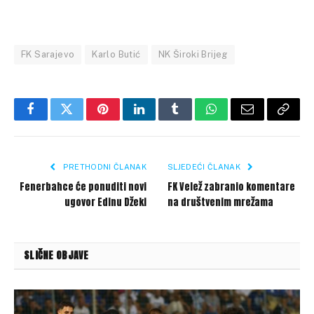
FK Sarajevo
Karlo Butić
NK Široki Brijeg
Facebook
Twitter
Pinterest
LinkedIn
Tumblr
WhatsApp
Email
Copy
Link
PRETHODNI ČLANAK
SLJEDEĆI ČLANAK
Fenerbahce će ponuditi novi
FK Velež zabranio komentare
ugovor Edinu Džeki
na društvenim mrežama
SLIČNE OBJAVE