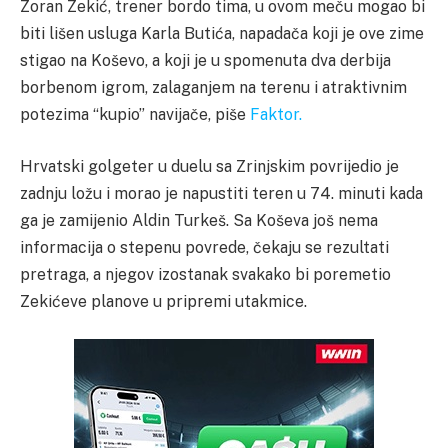
Zoran Zekić, trener bordo tima, u ovom meču mogao bi
biti lišen usluga Karla Butića, napadača koji je ove zime
stigao na Koševo, a koji je u spomenuta dva derbija
borbenom igrom, zalaganjem na terenu i atraktivnim
potezima “kupio” navijače, piše
Faktor.
Hrvatski golgeter u duelu sa Zrinjskim povrijedio je
zadnju ložu i morao je napustiti teren u 74. minuti kada
ga je zamijenio Aldin Turkeš. Sa Koševa još nema
informacija o stepenu povrede, čekaju se rezultati
pretraga, a njegov izostanak svakako bi poremetio
Zekićeve planove u pripremi utakmice.