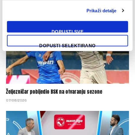
07/08/2026
Prikaži detalje
DOPUSTI SVE
DOPUSTI SELEKTIRANO
Željezničar pobijedio BSK na otvaranju sezone
07/08/2026