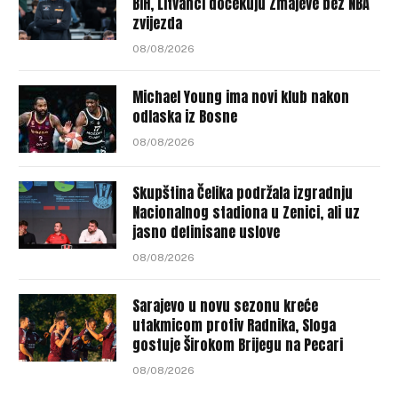
BiH, Litvanci dočekuju Zmajeve bez NBA
zvijezda
08/08/2026
Michael Young ima novi klub nakon
odlaska iz Bosne
08/08/2026
Skupština Čelika podržala izgradnju
Nacionalnog stadiona u Zenici, ali uz
jasno definisane uslove
08/08/2026
Sarajevo u novu sezonu kreće
utakmicom protiv Radnika, Sloga
gostuje Širokom Brijegu na Pecari
08/08/2026