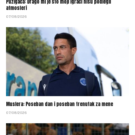
Puzigaća: Drago mi je što moji igrači nisu podlegli
atmosferi
07/08/2026
Muslera: Poseban dan i poseban trenutak za mene
07/08/2026