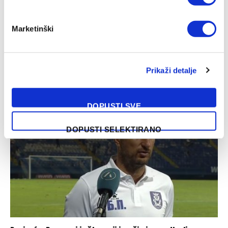
Marketinški
WWin liga BiH (1. kolo): Željezničar – BSK 2:1
Prikaži detalje
07/08/2026
DOPUSTI SVE
DOPUSTI SELEKTIRANO