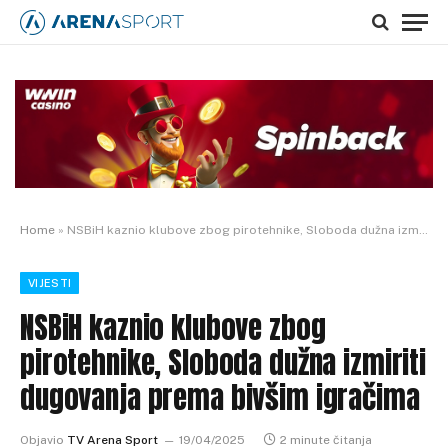
Home
»
NSBiH kaznio klubove zbog pirotehnike, Sloboda dužna izmiriti dugovanja prema bivšim igračima
VIJESTI
NSBiH kaznio klubove zbog
pirotehnike, Sloboda dužna izmiriti
dugovanja prema bivšim igračima
Objavio
TV Arena Sport
19/04/2025
2 minute čitanja