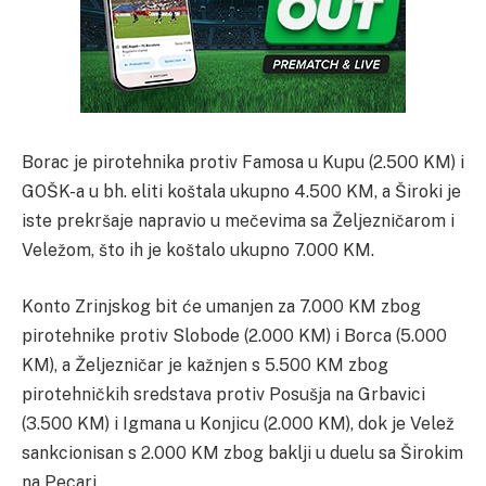
Borac je pirotehnika protiv Famosa u Kupu (2.500 KM) i
GOŠK-a u bh. eliti koštala ukupno 4.500 KM, a Široki je
iste prekršaje napravio u mečevima sa Željezničarom i
Veležom, što ih je koštalo ukupno 7.000 KM.
Konto Zrinjskog bit će umanjen za 7.000 KM zbog
pirotehnike protiv Slobode (2.000 KM) i Borca (5.000
KM), a Željezničar je kažnjen s 5.500 KM zbog
pirotehničkih sredstava protiv Posušja na Grbavici
(3.500 KM) i Igmana u Konjicu (2.000 KM), dok je Velež
sankcionisan s 2.000 KM zbog baklji u duelu sa Širokim
na Pecari