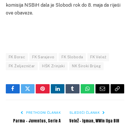
komisija NSBiH dala je Slobodi rok do 8. maja da riješi
ove obaveze.
FK Borac
FK Sarajevo
FK Sloboda
FK Velež
FK Željezničar
HŠK Zrinjski
NK Široki Brijeg
Facebook
Twitter
Pinterest
LinkedIn
Tumblr
WhatsApp
Email
Copy
Link
PRETHODNI ČLANAK
SLJEDEĆI ČLANAK
Parma – Juventus, Serie A
Velež – Igman, WWin liga BiH