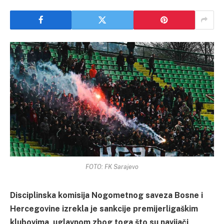
FOTO: FK Sarajevo
Disciplinska komisija Nogometnog saveza Bosne i
Hercegovine izrekla je sankcije premijerligaškim
klubovima, uglavnom zbog toga što su navijači