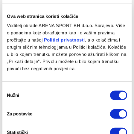
Ova web stranica koristi kolačiće
Voditelj obrade ARENA SPORT BH d.o.o. Sarajevo. Više
o podacima koje obrađujemo kao i o vašim pravima
pročitajte u našoj
Politici privatnosti
, a o kolačićima i
drugim sličnim tehnologijama u Politici kolačića. Kolačiće
u bilo kojem trenutku možete ponovno ažurirati klikom na
„Prikaži detalje“. Privolu možete u bilo kojem trenutku
povući bez negativnih posljedica.
Sarajevo u novu sezonu kreće utakmicom protiv Radnika,
Sloga gostuje Širokom Brijegu na Pecari
08/08/2026
Consent
Nužni
Selection
Za postavke
Statistički