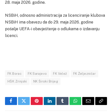
28. maja 2026. godine.
NSBiH, odnosno administracija za licenciranje klubova
NSBiH ima obavezu da do 29. maja 2026. godine
pošalje UEFA-i obavještenje o odlukama o izdavanju
licenci.
FK Borac
FK Sarajevo
FK Velež
FK Željezničar
HŠK Zrinjski
NK Široki Brijeg
Facebook
Twitter
Pinterest
LinkedIn
Tumblr
WhatsApp
Email
Copy