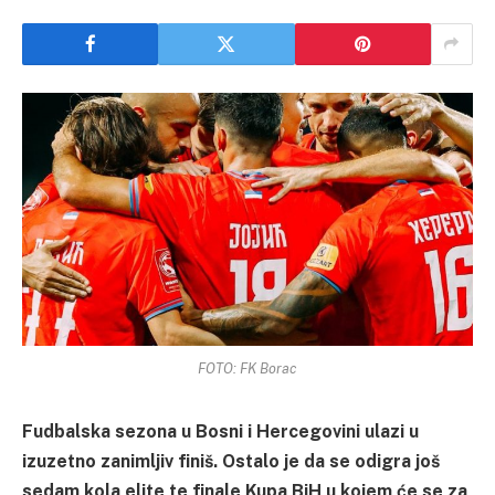
FOTO: FK Borac
Fudbalska sezona u Bosni i Hercegovini ulazi u
izuzetno zanimljiv finiš. Ostalo je da se odigra još
sedam kola elite te finale Kupa BiH u kojem će se za