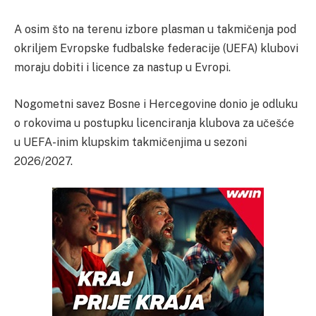
A osim što na terenu izbore plasman u takmičenja pod
okriljem Evropske fudbalske federacije (UEFA) klubovi
moraju dobiti i licence za nastup u Evropi.
Nogometni savez Bosne i Hercegovine donio je odluku
o rokovima u postupku licenciranja klubova za učešće
u UEFA-inim klupskim takmičenjima u sezoni
2026/2027.