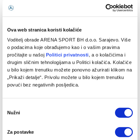
Sarajevo u novu sezonu kreće utakmicom protiv Radnika,
Sloga gostuje Širokom Brijegu na Pecari
08/08/2026
Ova web stranica koristi kolačiće
Voditelj obrade ARENA SPORT BH d.o.o. Sarajevo. Više
o podacima koje obrađujemo kao i o vašim pravima
pročitajte u našoj
Politici privatnosti
, a o kolačićima i
drugim sličnim tehnologijama u Politici kolačića. Kolačiće
u bilo kojem trenutku možete ponovno ažurirati klikom na
„Prikaži detalje“. Privolu možete u bilo kojem trenutku
povući bez negativnih posljedica.
Consent
Nužni
Selection
WWin liga BiH (1. kolo): Željezničar – BSK 2:1
07/08/2026
Za postavke