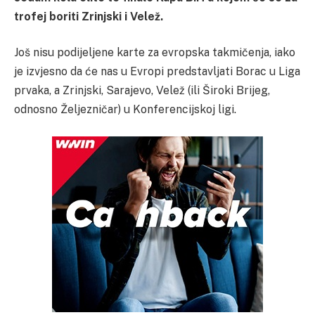
trofej boriti Zrinjski i Velež.
Još nisu podijeljene karte za evropska takmičenja, iako
je izvjesno da će nas u Evropi predstavljati Borac u Liga
prvaka, a Zrinjski, Sarajevo, Velež (ili Široki Brijeg,
odnosno Željezničar) u Konferencijskoj ligi.