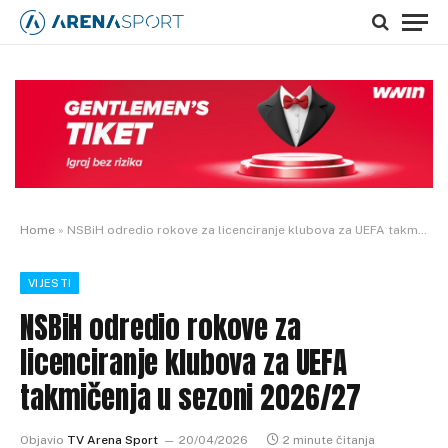
Home
»
NSBiH odredio rokove za licenciranje klubova za UEFA takmičenja u sezoni 2026/27
VIJESTI
NSBiH odredio rokove za
licenciranje klubova za UEFA
takmičenja u sezoni 2026/27
Objavio
TV Arena Sport
20/04/2026
2 minute čitanja