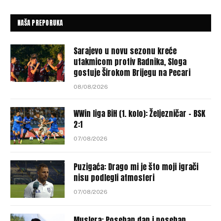
NAŠA PREPORUKA
Sarajevo u novu sezonu kreće
utakmicom protiv Radnika, Sloga
gostuje Širokom Brijegu na Pecari
08/08/2026
WWin liga BiH (1. kolo): Željezničar – BSK
2:1
07/08/2026
Puzigaća: Drago mi je što moji igrači
nisu podlegli atmosferi
07/08/2026
Muslera: Poseban dan i poseban