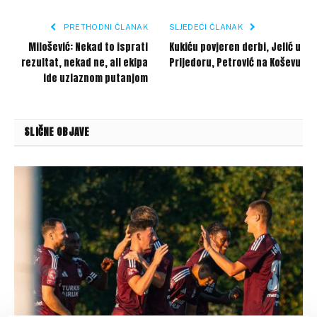
Link
PRETHODNI ČLANAK
SLJEDEĆI ČLANAK
Milošević: Nekad to isprati
Kukiću povjeren derbi, Jelić u
rezultat, nekad ne, ali ekipa
Prijedoru, Petrović na Koševu
ide uzlaznom putanjom
SLIČNE OBJAVE