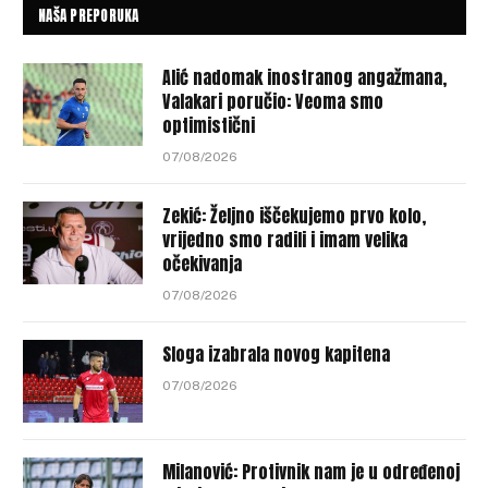
NAŠA PREPORUKA
Alić nadomak inostranog angažmana,
Valakari poručio: Veoma smo
optimistični
07/08/2026
Zekić: Željno iščekujemo prvo kolo,
vrijedno smo radili i imam velika
očekivanja
07/08/2026
Sloga izabrala novog kapitena
07/08/2026
Milanović: Protivnik nam je u određenoj