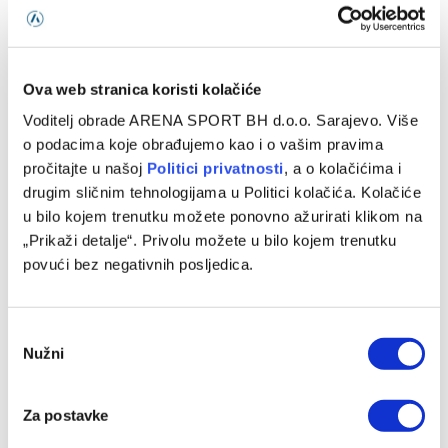
Veoma smo optimistični
07/08/2026
Ova web stranica koristi kolačiće
Voditelj obrade ARENA SPORT BH d.o.o. Sarajevo. Više
o podacima koje obrađujemo kao i o vašim pravima
pročitajte u našoj
Politici privatnosti
, a o kolačićima i
drugim sličnim tehnologijama u Politici kolačića. Kolačiće
u bilo kojem trenutku možete ponovno ažurirati klikom na
„Prikaži detalje“. Privolu možete u bilo kojem trenutku
povući bez negativnih posljedica.
Zekić: Željno iščekujemo prvo kolo, vrijedno smo radili i
Consent
imam velika očekivanja
Nužni
Selection
07/08/2026
Za postavke