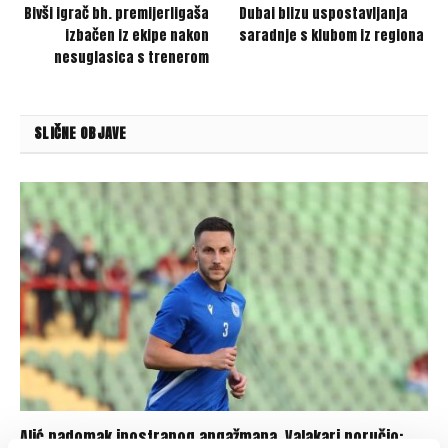
Bivši igrač bh. premijerligaša
Dubai blizu uspostavljanja
izbačen iz ekipe nakon
saradnje s klubom iz regiona
nesuglasica s trenerom
SLIČNE OBJAVE
Alić nadomak inostranog angažmana, Valakari poručio: