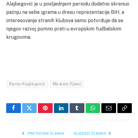
Alajbegović je u posljednjem periodu dodatno skrenuo
pažnju na sebe igrama u dresu reprezentacije BiH, a
interesovanje stranih klubova samo potvrđuje da se
njegov razvoj pomno prati u evropskim fudbalskim
krugovima.
Kerim Alajbegović
Miralem Pjanić
Facebook
Twitter
Pinterest
LinkedIn
Tumblr
WhatsApp
Email
Copy
Link
PRETHODNI ČLANAK
SLJEDEĆI ČLANAK