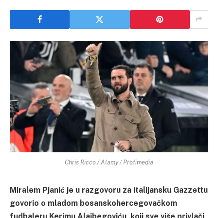
Chris Ricco / Alamy / Profimedia
Miralem Pjanić je u razgovoru za italijansku Gazzettu
govorio o mladom bosanskohercegovačkom
fudbaleru Kerimu Alajbegoviću, koji sve više privlači