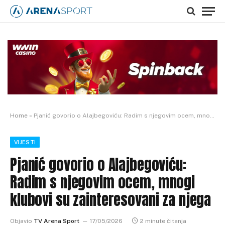
Home
»
Pjanić govorio o Alajbegoviću: Radim s njegovim ocem, mnogi klubovi su zainteresovani za njega
VIJESTI
Pjanić govorio o Alajbegoviću:
Radim s njegovim ocem, mnogi
klubovi su zainteresovani za njega
Objavio
TV Arena Sport
17/05/2026
2 minute čitanja