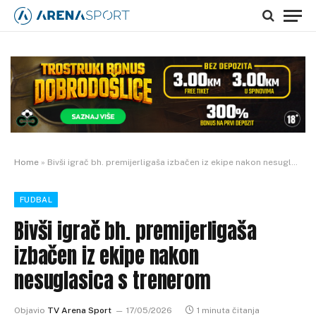
Home
»
Bivši igrač bh. premijerligaša izbačen iz ekipe nakon nesuglasica s trenerom
FUDBAL
Bivši igrač bh. premijerligaša
izbačen iz ekipe nakon
nesuglasica s trenerom
Objavio
TV Arena Sport
17/05/2026
1 minuta čitanja