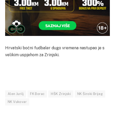
Hrvatski bočni fudbaler dugo vremena nastupao je s
velikim uspjehom za Zrinjski.
Alen Jurilj
FK Borac
HŠK Zrinjski
NK Široki Brijeg
NK Vukovar