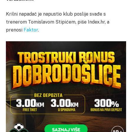
Krilni napadač je napustio klub poslije svađe s
trenerom Tomislavom Stipićem, piše Index.hr, a
prenosi
Faktor
.