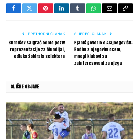
Facebook
Twitter
Pinterest
LinkedIn
Tumblr
WhatsApp
Email
Copy
Link
PRETHODNI ČLANAK
SLJEDEĆI ČLANAK
Burnićev saigrač odbio poziv
Pjanić govorio o Alajbegoviću:
reprezentacije za Mundijal,
Radim s njegovim ocem,
odluka šokirala selektora
mnogi klubovi su
zainteresovani za njega
SLIČNE OBJAVE