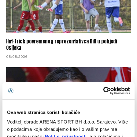
Hat-trick povremenog reprezentativca BiH u pobjedi
Osijeka
08/08/2026
Ova web stranica koristi kolačiće
Voditelj obrade ARENA SPORT BH d.o.o. Sarajevo. Više
o podacima koje obrađujemo kao i o vašim pravima
pročitajte u našoj
Politici privatnosti
, a o kolačićima i