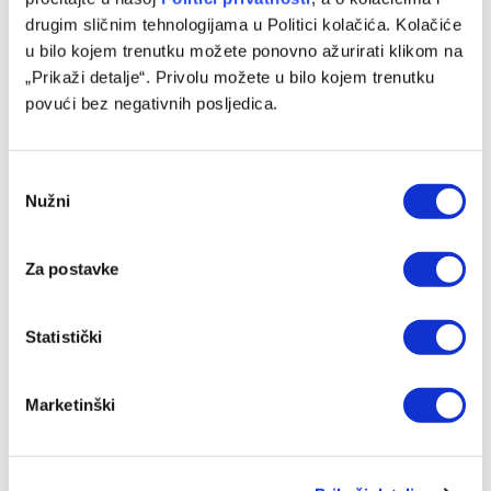
drugim sličnim tehnologijama u Politici kolačića. Kolačiće
Turski velikan kreće po Amara Dedića
u bilo kojem trenutku možete ponovno ažurirati klikom na
08/08/2026
„Prikaži detalje“. Privolu možete u bilo kojem trenutku
povući bez negativnih posljedica.
Consent
Nužni
Selection
Za postavke
Statistički
Kenan Kodro blizu novog angažmana
Marketinški
08/08/2026