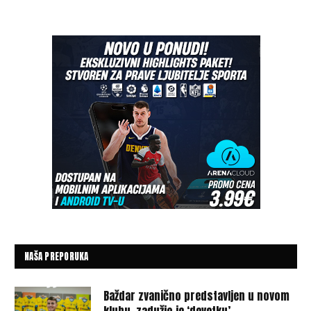
NAŠA PREPORUKA
Baždar zvanično predstavljen u novom
klubu, zadužio je ‘devetku’