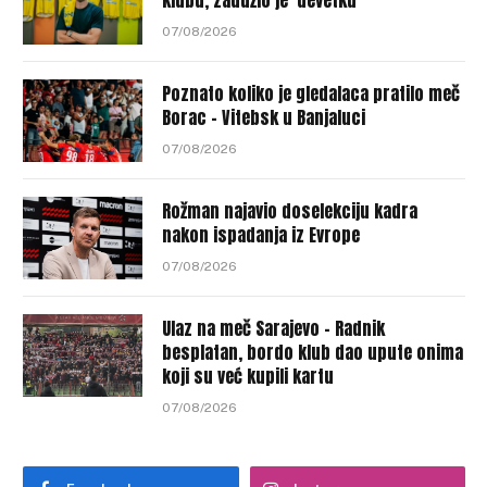
07/08/2026
Poznato koliko je gledalaca pratilo meč
Borac – Vitebsk u Banjaluci
07/08/2026
Rožman najavio doselekciju kadra
nakon ispadanja iz Evrope
07/08/2026
Ulaz na meč Sarajevo – Radnik
besplatan, bordo klub dao upute onima
koji su već kupili kartu
07/08/2026