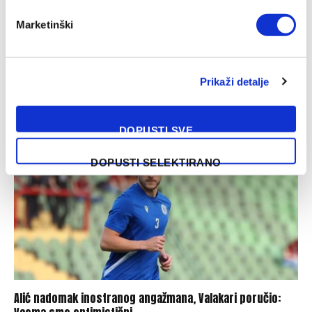
Marketinški
Ulaz na meč Sarajevo – Radnik besplatan, bordo klub dao
upute onima koji su već kupili kartu
Prikaži detalje
07/08/2026
DOPUSTI SVE
DOPUSTI SELEKTIRANO
Alić nadomak inostranog angažmana, Valakari poručio: