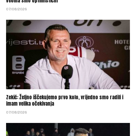
Veoma smo optimistični
07/08/2026
Zekić: Željno iščekujemo prvo kolo, vrijedno smo radili i
imam velika očekivanja
07/08/2026