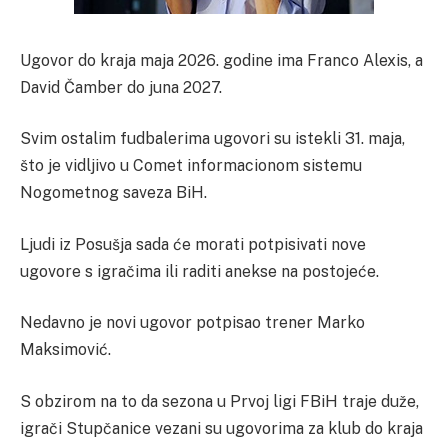
Ugovor do kraja maja 2026. godine ima Franco Alexis, a
David Čamber do juna 2027.
Svim ostalim fudbalerima ugovori su istekli 31. maja,
što je vidljivo u Comet informacionom sistemu
Nogometnog saveza BiH.
Ljudi iz Posušja sada će morati potpisivati nove
ugovore s igračima ili raditi anekse na postojeće.
Nedavno je novi ugovor potpisao trener Marko
Maksimović.
S obzirom na to da sezona u Prvoj ligi FBiH traje duže,
igrači Stupčanice vezani su ugovorima za klub do kraja