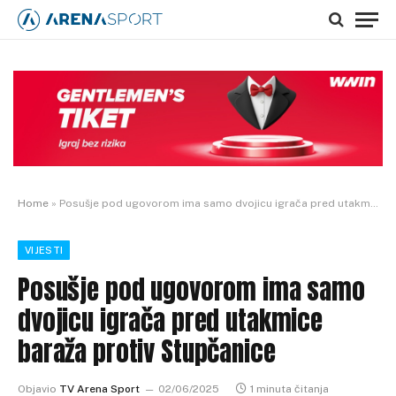
Home
»
Posušje pod ugovorom ima samo dvojicu igrača pred utakmice baraža protiv Stupčanice
VIJESTI
Posušje pod ugovorom ima samo
dvojicu igrača pred utakmice
baraža protiv Stupčanice
Objavio
TV Arena Sport
02/06/2025
1 minuta čitanja