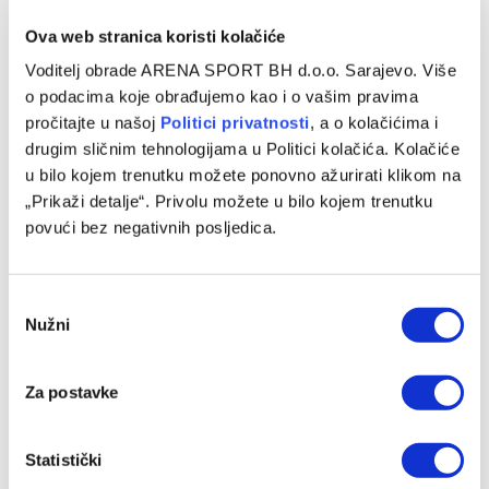
Ova web stranica koristi kolačiće
Voditelj obrade ARENA SPORT BH d.o.o. Sarajevo. Više
o podacima koje obrađujemo kao i o vašim pravima
pročitajte u našoj
Politici privatnosti
, a o kolačićima i
drugim sličnim tehnologijama u Politici kolačića. Kolačiće
u bilo kojem trenutku možete ponovno ažurirati klikom na
„Prikaži detalje“. Privolu možete u bilo kojem trenutku
Rožman najavio doselekciju kadra nakon ispadanja iz
povući bez negativnih posljedica.
Evrope
07/08/2026
Consent
Nužni
Selection
Za postavke
Statistički