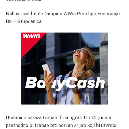
Njihov rival bit će šampion WWin Prve lige Federacije
BiH – Stupčanica.
Utakmice baraža trebale bi se igrati 11. i 14. juna, a
prethodno bi trebao biti održan žrijeb koji bi utvrdio