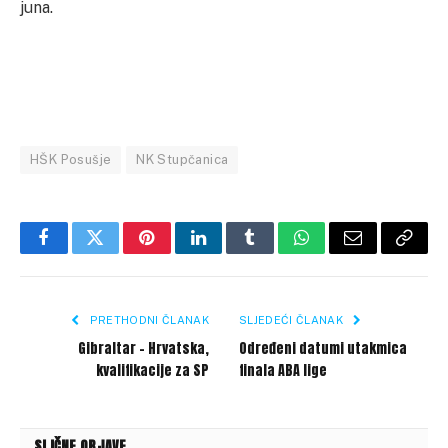
juna.
HŠK Posušje
NK Stupčanica
Facebook
Twitter
Pinterest
LinkedIn
Tumblr
WhatsApp
Email
Copy
Link
PRETHODNI ČLANAK
SLJEDEĆI ČLANAK
Gibraltar – Hrvatska,
Određeni datumi utakmica
kvalifikacije za SP
finala ABA lige
SLIČNE OBJAVE