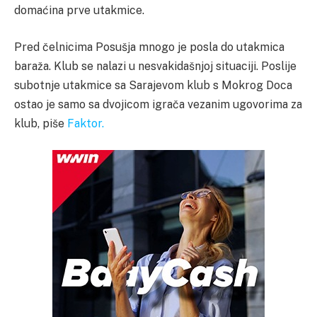
domaćina prve utakmice.
Pred čelnicima Posušja mnogo je posla do utakmica
baraža. Klub se nalazi u nesvakidašnjoj situaciji. Poslije
subotnje utakmice sa Sarajevom klub s Mokrog Doca
ostao je samo sa dvojicom igrača vezanim ugovorima za
klub, piše
Faktor.