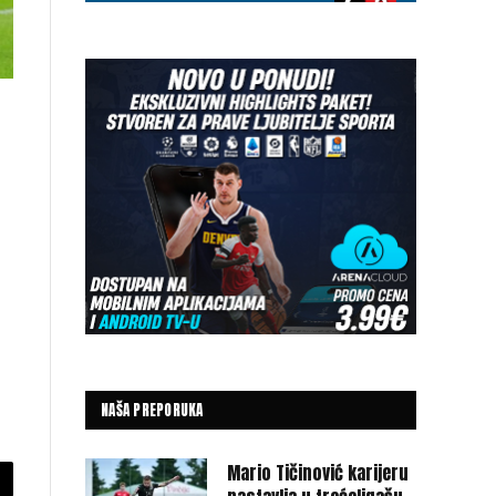
NAŠA PREPORUKA
Mario Tičinović karijeru
py