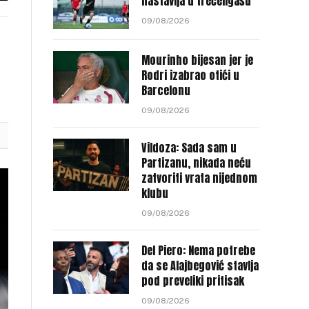
nastavlja u trećeligašu
nk
09/08/2026
Mourinho bijesan jer je
Rodri izabrao otići u
Barcelonu
09/08/2026
Vildoza: Sada sam u
Partizanu, nikada neću
zatvoriti vrata nijednom
klubu
09/08/2026
Del Piero: Nema potrebe
da se Alajbegović stavlja
pod preveliki pritisak
09/08/2026