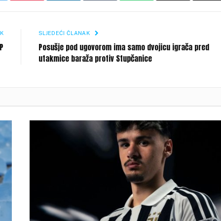
Li
K
SLJEDEĆI ČLANAK
SP
Posušje pod ugovorom ima samo dvojicu igrača pred
utakmice baraža protiv Stupčanice