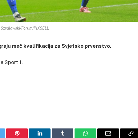
k Szydlowski/Forum/PIXSELL
graju meč kvalifikacija za Svjetsko prvenstvo.
a Sport 1.
itter
Pinterest
LinkedIn
Tumblr
WhatsApp
Email
Co