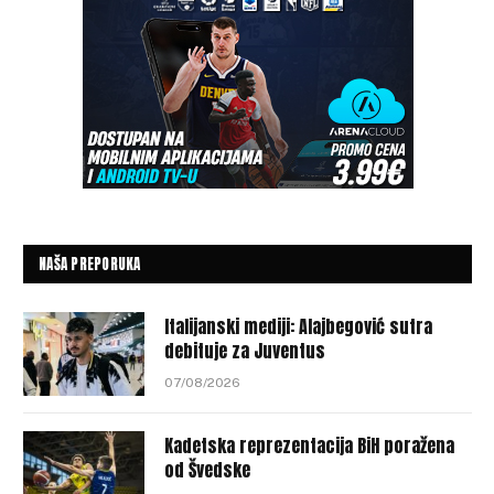
NAŠA PREPORUKA
Italijanski mediji: Alajbegović sutra
debituje za Juventus
07/08/2026
Kadetska reprezentacija BiH poražena
od Švedske