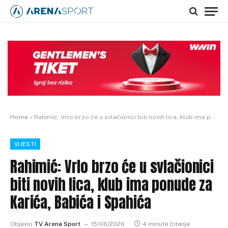
Home
»
Rahimić: Vrlo brzo će u svlačionici biti novih lica, klub ima ponude za Karića, Babića i Spahića
VIJESTI
Rahimić: Vrlo brzo će u svlačionici
biti novih lica, klub ima ponude za
Karića, Babića i Spahića
Objavio
TV Arena Sport
15/06/2026
4 minute čitanja