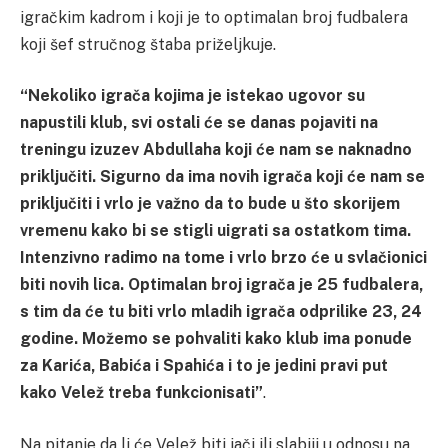
igračkim kadrom i koji je to optimalan broj fudbalera
koji šef stručnog štaba priželjkuje.
“Nekoliko igrača kojima je istekao ugovor su
napustili klub, svi ostali će se danas pojaviti na
treningu izuzev Abdullaha koji će nam se naknadno
priključiti. Sigurno da ima novih igrača koji će nam se
priključiti i vrlo je važno da to bude u što skorijem
vremenu kako bi se stigli uigrati sa ostatkom tima.
Intenzivno radimo na tome i vrlo brzo će u svlačionici
biti novih lica. Optimalan broj igrača je 25 fudbalera,
s tim da će tu biti vrlo mladih igrača odprilike 23, 24
godine. Možemo se pohvaliti kako klub ima ponude
za Karića, Babića i Spahića i to je jedini pravi put
kako Velež treba funkcionisati”
.
Na pitanje da li će Velež biti jači ili slabiji u odnosu na