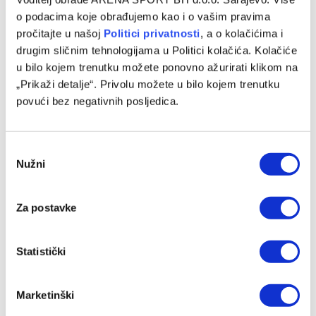
Tarik Karić
o podacima koje obrađujemo kao i o vašim pravima
pročitajte u našoj
Politici privatnosti
, a o kolačićima i
drugim sličnim tehnologijama u Politici kolačića. Kolačiće
u bilo kojem trenutku možete ponovno ažurirati klikom na
Facebook
Twitter
Pinterest
LinkedIn
Tumblr
WhatsApp
Email
Copy
„Prikaži detalje“. Privolu možete u bilo kojem trenutku
Link
povući bez negativnih posljedica.
PRETHODNI ČLANAK
SLJEDEĆI ČLANAK
Zelenortski Otoci osvojili
Dudić u Radnički doveo bivšeg
Consent
veliki bod protiv Španije
fudbalera Sarajeva i Veleža
Nužni
Selection
SLIČNE OBJAVE
Za postavke
Statistički
Marketinški