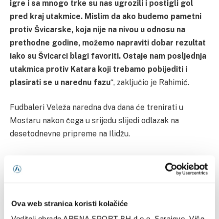
igre i sa mnogo trke su nas ugrozili i postigli gol
pred kraj utakmice. Mislim da ako budemo pametni
protiv Švicarske, koja nije na nivou u odnosu na
prethodne godine, možemo napraviti dobar rezultat
iako su Švicarci blagi favoriti. Ostaje nam posljednja
utakmica protiv Katara koji trebamo pobijediti i
plasirati se u narednu fazu
“, zaključio je Rahimić.
Fudbaleri Veleža naredna dva dana će trenirati u
Mostaru nakon čega u srijedu slijedi odlazak na
desetodnevne pripreme na Ilidžu.
Ova web stranica koristi kolačiće
Andro Babić
Armin Spahić
FK Velež
Ibro Rahimić
Voditelj obrade ARENA SPORT BH d.o.o. Sarajevo. Više