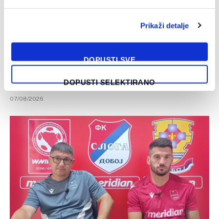
Prikaži detalje
DOPUSTI SVE
Muslera i Puzigaća odredili početne postave za meč na
DOPUSTI SELEKTIRANO
Grbavici
07/08/2026