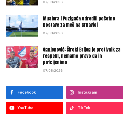
07/08/2026
Muslera i Puzigaća odredili početne
postave za meč na Grbavici
07/08/2026
Ognjenović: Široki Brijeg je protivnik za
respekt, nemamo pravo da ih
potcijenimo
07/08/2026
Facebook
Instagram
YouTube
TikTok