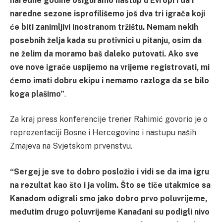
naredne godine osiguramo nastup u Evropi i da i
naredne sezone isprofilišemo još dva tri igrača koji
će biti zanimljivi inostranom tržištu. Nemam nekih
posebnih želja kada su protivnici u pitanju, osim da
ne želim da moramo baš daleko putovati. Ako sve
ove nove igrače uspijemo na vrijeme registrovati, mi
ćemo imati dobru ekipu i nemamo razloga da se bilo
koga plašimo”
.
Za kraj press konferencije trener Rahimić govorio je o
reprezentaciji Bosne i Hercegovine i nastupu naših
Zmajeva na Svjetskom prvenstvu.
“Sergej je sve to dobro posložio i vidi se da ima igru
na rezultat kao što i ja volim. Što se tiče utakmice sa
Kanadom odigrali smo jako dobro prvo poluvrijeme,
međutim drugo poluvrijeme Kanađani su podigli nivo