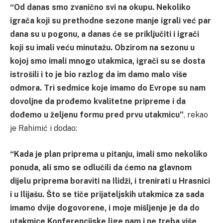
“Od danas smo zvanično svi na okupu. Nekoliko
igrača koji su prethodne sezone manje igrali već par
dana su u pogonu, a danas će se priključiti i igrači
koji su imali veću minutažu. Obzirom na sezonu u
kojoj smo imali mnogo utakmica, igrači su se dosta
istrošili i to je bio razlog da im damo malo više
odmora. Tri sedmice koje imamo do Evrope su nam
dovoljne da prođemo kvalitetne pripreme i da
dođemo u željenu formu pred prvu utakmicu”
, rekao
je Rahimić i dodao:
“Kada je plan priprema u pitanju, imali smo nekoliko
ponuda, ali smo se odlučili da ćemo na glavnom
dijelu priprema boraviti na Ilidži, i trenirati u Hrasnici
i u Ilijašu. Što se tiče prijateljskih utakmica za sada
imamo dvije dogovorene, i moje mišljenje je da do
utakmice Konferencijske lige nam i ne treba više