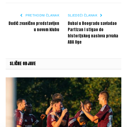
Link
PRETHODNI ČLANAK
SLJEDEĆI ČLANAK
Dudić zvanično predstavljen
Dubai u Beogradu savladao
u novom klubu
Partizan i stigao do
historijskog naslova prvaka
ABA lige
SLIČNE OBJAVE