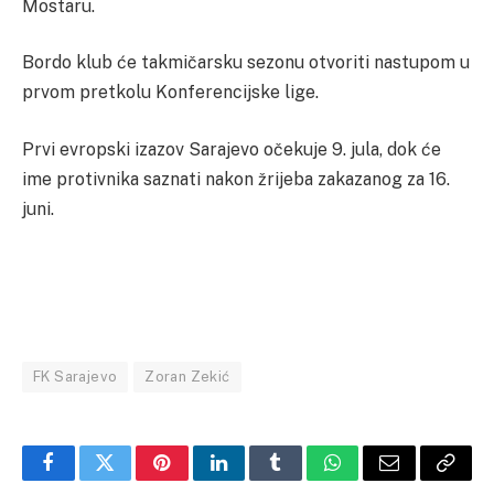
Mostaru.
Bordo klub će takmičarsku sezonu otvoriti nastupom u
prvom pretkolu Konferencijske lige.
Prvi evropski izazov Sarajevo očekuje 9. jula, dok će
ime protivnika saznati nakon žrijeba zakazanog za 16.
juni.
FK Sarajevo
Zoran Zekić
Facebook
Twitter
Pinterest
LinkedIn
Tumblr
WhatsApp
Email
Copy