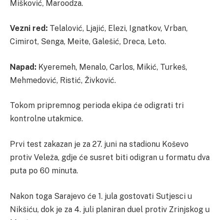
Mišković, Maroodza.
Vezni red:
Telalović, Ljajić, Elezi, Ignatkov, Vrban,
Cimirot, Senga, Meite, Galešić, Dreca, Leto.
Napad:
Kyeremeh, Menalo, Carlos, Mikić, Turkeš,
Mehmedović, Ristić, Živković.
Tokom pripremnog perioda ekipa će odigrati tri
kontrolne utakmice.
Prvi test zakazan je za 27. juni na stadionu Koševo
protiv Veleža, gdje će susret biti odigran u formatu dva
puta po 60 minuta.
Nakon toga Sarajevo će 1. jula gostovati Sutjesci u
Nikšiću, dok je za 4. juli planiran duel protiv Zrinjskog u