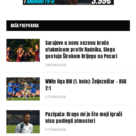
NAŠA PREPORUKA
Sarajevo u novu sezonu kreće
utakmicom protiv Radnika, Sloga
gostuje Širokom Brijegu na Pecari
08/08/2026
WWin liga BiH (1. kolo): Željezničar – BSK
2:1
07/08/2026
Puzigaća: Drago mi je što moji igrači
nisu podlegli atmosferi
07/08/2026