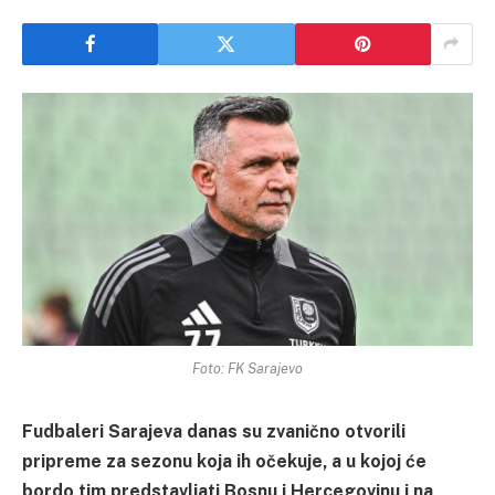
Foto: FK Sarajevo
Fudbaleri Sarajeva danas su zvanično otvorili
pripreme za sezonu koja ih očekuje, a u kojoj će
bordo tim predstavljati Bosnu i Hercegovinu i na