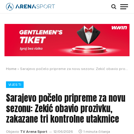
Home
»
Sarajevo počelo pripreme za novu sezonu: Zekić obavio prozivku, zakazane tri kontrolne utakmice
VIJESTI
Sarajevo počelo pripreme za novu
sezonu: Zekić obavio prozivku,
zakazane tri kontrolne utakmice
Objavio
TV Arena Sport
12/06/2026
1 minuta čitanja