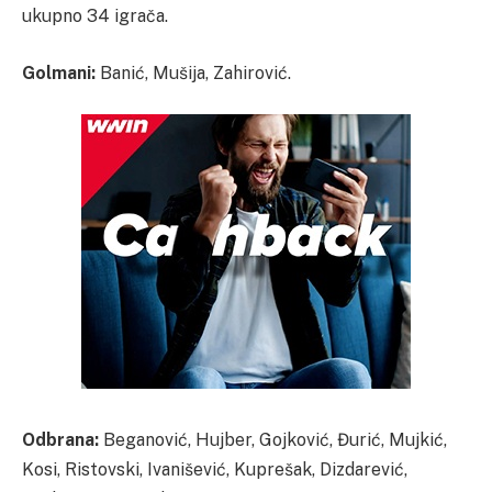
ukupno 34 igrača.
Golmani:
Banić, Mušija, Zahirović.
Odbrana:
Beganović, Hujber, Gojković, Đurić, Mujkić,
Kosi, Ristovski, Ivanišević, Kuprešak, Dizdarević,