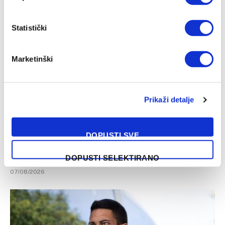
07/08/2026
Statistički
Marketinški
Prikaži detalje
DOPUSTI SVE
Puzigaća: Drago mi je što moji igrači nisu podlegli
atmosferi
DOPUSTI SELEKTIRANO
07/08/2026