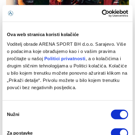
Sarajevo u novu sezonu kreće utakmicom protiv Radnika,
Sloga gostuje Širokom Brijegu na Pecari
Ova web stranica koristi kolačiće
08/08/2026
Voditelj obrade ARENA SPORT BH d.o.o. Sarajevo. Više
o podacima koje obrađujemo kao i o vašim pravima
pročitajte u našoj
Politici privatnosti
, a o kolačićima i
drugim sličnim tehnologijama u Politici kolačića. Kolačiće
u bilo kojem trenutku možete ponovno ažurirati klikom na
„Prikaži detalje“. Privolu možete u bilo kojem trenutku
povući bez negativnih posljedica.
Consent
Nužni
Selection
WWin liga BiH (1. kolo): Željezničar – BSK 2:1
Za postavke