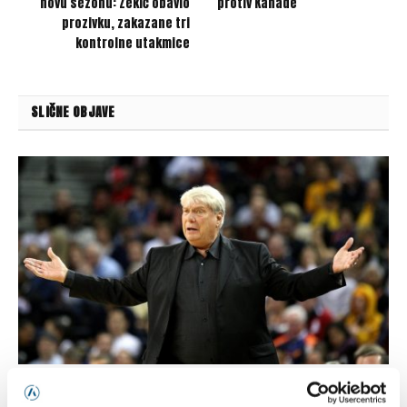
novu sezonu: Zekić obavio
protiv Kanade
prozivku, zakazane tri
kontrolne utakmice
SLIČNE OBJAVE
Preminula NBA legenda Don Nelson