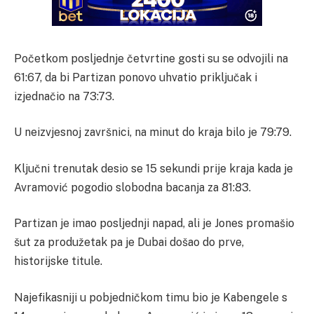
Početkom posljednje četvrtine gosti su se odvojili na
61:67, da bi Partizan ponovo uhvatio priključak i
izjednačio na 73:73.
U neizvjesnoj završnici, na minut do kraja bilo je 79:79.
Ključni trenutak desio se 15 sekundi prije kraja kada je
Avramović pogodio slobodna bacanja za 81:83.
Partizan je imao posljednji napad, ali je Jones promašio
šut za produžetak pa je Dubai došao do prve,
historijske titule.
Najefikasniji u pobjedničkom timu bio je Kabengele s