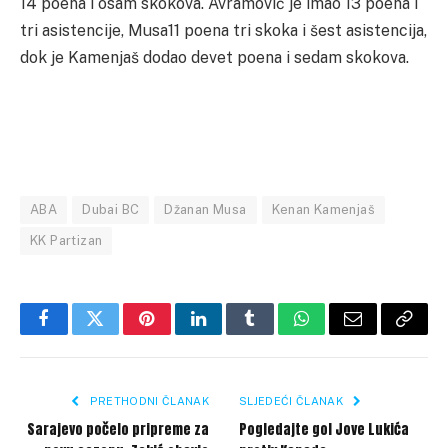
14 poena i osam skokova. Avramović je imao 13 poena i
tri asistencije, Musa11 poena tri skoka i šest asistencija,
dok je Kamenjaš dodao devet poena i sedam skokova.
ABA
Dubai BC
Džanan Musa
Kenan Kamenjaš
KK Partizan
Facebook
Twitter
Pinterest
LinkedIn
Tumblr
WhatsApp
Email
Copy
Link
PRETHODNI ČLANAK
SLJEDEĆI ČLANAK
Sarajevo počelo pripreme za
Pogledajte gol Jove Lukića