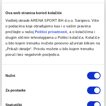
09/08/2026
Ova web stranica koristi kolačiće
Voditelj obrade ARENA SPORT BH d.o.o. Sarajevo. Više
o podacima koje obrađujemo kao i o vašim pravima
pročitajte u našoj
Politici privatnosti
, a o kolačićima i
drugim sličnim tehnologijama u Politici kolačića. Kolačiće
u bilo kojem trenutku možete ponovno ažurirati klikom na
„Prikaži detalje“. Privolu možete u bilo kojem trenutku
povući bez negativnih posljedica.
Vildoza: Sada sam u Partizanu, nikada neću zatvoriti vrata
Consent
nijednom klubu
Nužni
Selection
09/08/2026
Za postavke
Statistički