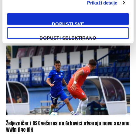
Prikaži detalje
DOPUSTI SVE
Marinović: Sada se trebamo odmoriti i spremiti za Velež
07/08/2026
DOPUSTI SELEKTIRANO
Željezničar i BSK večeras na Grbavici otvaraju novu sezonu
WWin lige BiH