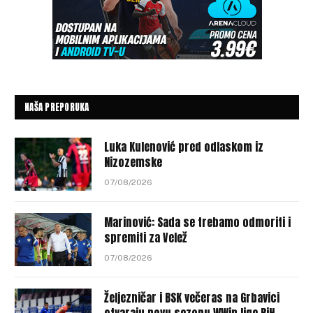
NAŠA PREPORUKA
Luka Kulenović pred odlaskom iz
Nizozemske
07/08/2026
Marinović: Sada se trebamo odmoriti i
spremiti za Velež
07/08/2026
Željezničar i BSK večeras na Grbavici
otvaraju novu sezonu WWin lige BiH