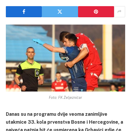
Foto: FK Željezničar
Danas su na programu dvije veoma zanimljive
utakmice 33. kola prvenstva Bosne i Hercegovine, a
najveća pažnja bit će usmjerena ka Grbavici gdje će