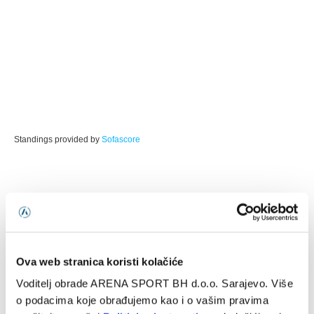
Standings provided by
Sofascore
FK Borac
FK Sloga
FK Željezničar
NK Široki Brijeg
Ova web stranica koristi kolačiće
Voditelj obrade ARENA SPORT BH d.o.o. Sarajevo. Više
o podacima koje obrađujemo kao i o vašim pravima
Facebook
Twitter
Pinterest
LinkedIn
Tumblr
WhatsApp
Email
Copy