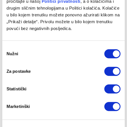
pročitajte u našoj
Politici privatnosti
, a o kolačićima i
Link
drugim sličnim tehnologijama u Politici kolačića. Kolačiće
u bilo kojem trenutku možete ponovno ažurirati klikom na
PRETHODNI ČLANAK
SLJEDEĆI ČLANAK
„Prikaži detalje“. Privolu možete u bilo kojem trenutku
Lazio – Inter, Coppa Italia
Bosna večeras protiv
povući bez negativnih posljedica.
Partizana za ostanak u seriji,
Dubai u Subotici traži prolaz
dalje
Consent
Nužni
Selection
SLIČNE OBJAVE
Za postavke
Statistički
Marketinški