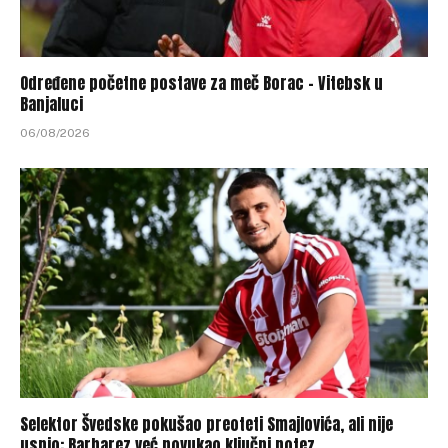
Određene početne postave za meč Borac – Vitebsk u
Banjaluci
06/08/2026
Selektor Švedske pokušao preoteti Smajlovića, ali nije
uspio: Barbarez već povukao ključni potez