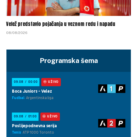
Velež predstavio pojačanja u veznom redu i napadu
08/08/2026
Programska šema