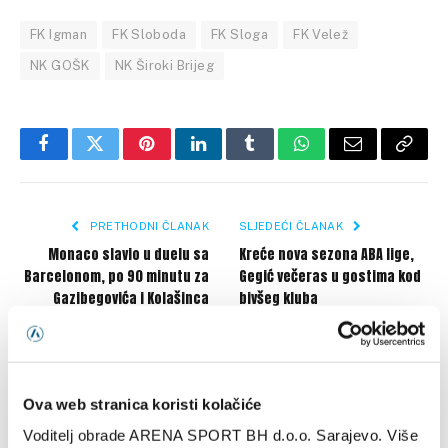
FK Igman
FK Sloboda
FK Sloga
FK Velež
NK GOŠK
NK Široki Brijeg
Facebook
Twitter
Pinterest
LinkedIn
Tumblr
WhatsApp
Email
Copy
Link
PRETHODNI ČLANAK
SLJEDEĆI ČLANAK
Monaco slavio u duelu sa
Kreće nova sezona ABA lige,
Barcelonom, po 90 minutu za
Gegić večeras u gostima kod
Gazibegovića i Kolašinca
bivšeg kluba
SLIČNE OBJAVE
Ova web stranica koristi kolačiće
Voditelj obrade ARENA SPORT BH d.o.o. Sarajevo. Više