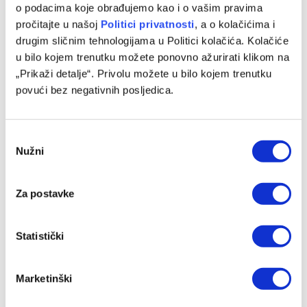
o podacima koje obrađujemo kao i o vašim pravima
pročitajte u našoj
Politici privatnosti
, a o kolačićima i
drugim sličnim tehnologijama u Politici kolačića. Kolačiće
u bilo kojem trenutku možete ponovno ažurirati klikom na
„Prikaži detalje“. Privolu možete u bilo kojem trenutku
povući bez negativnih posljedica.
Consent
Nužni
Selection
Bez pobjednika u duelu Širokog Brijega i Sloge na Pecari
08/08/2026
Za postavke
Statistički
Marketinški