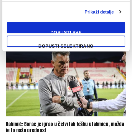
Prikaži detalje
Sarajevo i Radnik odigrali u Mostaru utakmicu bez golova
DOPUSTI SVE
08/08/2026
DOPUSTI SELEKTIRANO
Rahimić: Borac je igrao u četvrtak tešku utakmicu, možda
je to naša prednost