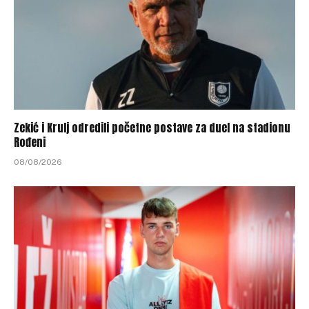
Zekić i Krulj odredili početne postave za duel na stadionu
Rođeni
08/08/2026