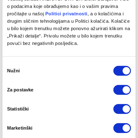
o podacima koje obrađujemo kao i o vašim pravima
pročitajte u našoj
Politici privatnosti
, a o kolačićima i
drugim sličnim tehnologijama u Politici kolačića. Kolačiće
u bilo kojem trenutku možete ponovno ažurirati klikom na
„Prikaži detalje“. Privolu možete u bilo kojem trenutku
povući bez negativnih posljedica.
Consent
Nužni
Selection
Standings provided by
Sofascore
Za postavke
Statistički
Marketinški
Arsenal
Atalanta
Atletico Madrid
Barcelona