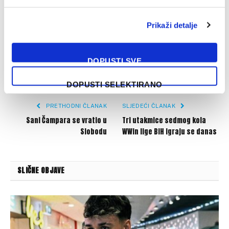
Brest
Liga prvaka
Monaco
RB Leipzig
Sturm Graz
Prikaži detalje
DOPUSTI SVE
Facebook
Twitter
Pinterest
LinkedIn
Tumblr
WhatsApp
Email
Copy
DOPUSTI SELEKTIRANO
Link
PRETHODNI ČLANAK
SLJEDEĆI ČLANAK
Sani Čampara se vratio u
Tri utakmice sedmog kola
Slobodu
WWin lige BiH igraju se danas
SLIČNE OBJAVE