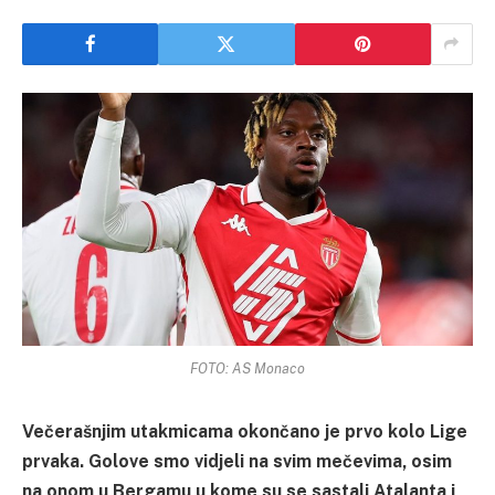
FOTO: AS Monaco
Večerašnjim utakmicama okončano je prvo kolo Lige
prvaka. Golove smo vidjeli na svim mečevima, osim
na onom u Bergamu u kome su se sastali Atalanta i