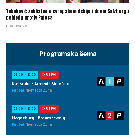
Tabaković zablistao u evropskom debiju i donio Salzburgu
pobjedu protiv Pafosa
06/08/2026
Programska šema