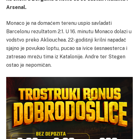
Arsenal.
Monaco je na domaćem terenu uspio savladati
Barcelonu rezultatom 2:1. U 16. minutu Monaco dolazi u
vodstvo preko Akliouchea. 22-godišnji krilni napadač
sjajno je povukao loptu, pucao sa ivice šesnaesterca i
zatresao mrežu tima iz Katalonije. Andre ter Stegen
ostao je nepomičan.