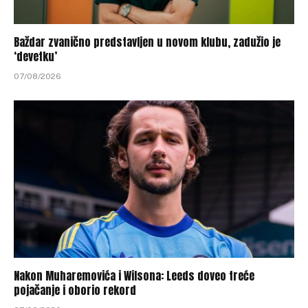
Baždar zvanično predstavljen u novom klubu, zadužio je
‘devetku’
07/08/2026
Nakon Muharemovića i Wilsona: Leeds doveo treće
pojačanje i oborio rekord