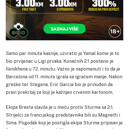
Samo par minuta kasnije, uzvratio je Yamal kome je to
bio prvijenac u Ligi prvaka. Konačnih 2:1 postavio je
Ilenikhena u 72. minutu. Važno je napomenuti i to da je
Barcelona od 11. minuta igrala sa igračem manje. Nakon
greške ter Stegena, Eric Garcia bio je prinuđen da
pravi prekršaj za koji je kažnjen crvenim kartonom.
Ekipa Bresta slavila je u meču protiv Sturma sa 2:1.
Strijelci za francuskog predstavnika bili su Magnetti i
Sima. Pogodak koji je postigla ekipa Sturma pripisan je