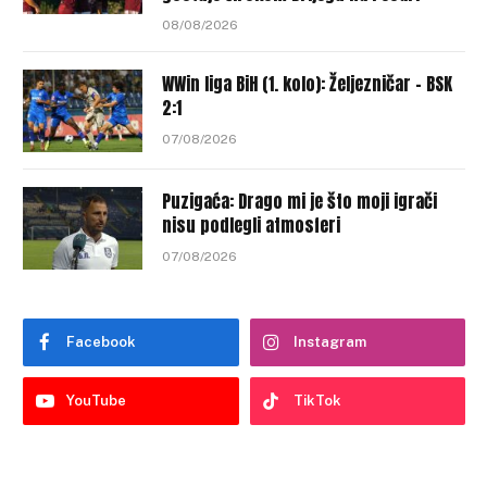
08/08/2026
WWin liga BiH (1. kolo): Željezničar – BSK
2:1
07/08/2026
Puzigaća: Drago mi je što moji igrači
nisu podlegli atmosferi
07/08/2026
Facebook
Instagram
YouTube
TikTok