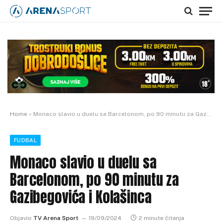
Home
»
Monaco slavio u duelu sa Barcelonom, po 90 minutu za Gazibegovića i Kolašinca
FUDBAL
Monaco slavio u duelu sa
Barcelonom, po 90 minutu za
Gazibegovića i Kolašinca
Objavio
TV Arena Sport
19/09/2024
2 minute čitanja