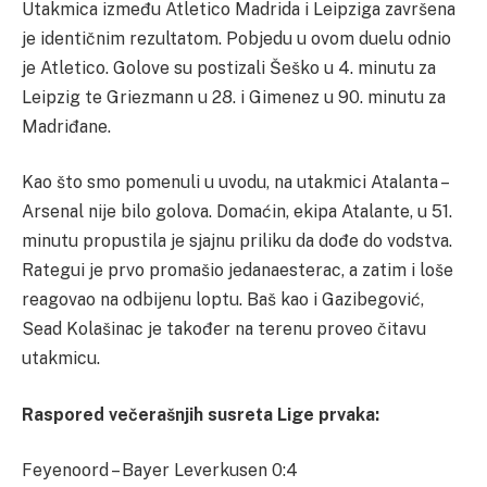
Utakmica između Atletico Madrida i Leipziga završena
je identičnim rezultatom. Pobjedu u ovom duelu odnio
je Atletico. Golove su postizali Šeško u 4. minutu za
Leipzig te Griezmann u 28. i Gimenez u 90. minutu za
Madriđane.
Kao što smo pomenuli u uvodu, na utakmici Atalanta –
Arsenal nije bilo golova. Domaćin, ekipa Atalante, u 51.
minutu propustila je sjajnu priliku da dođe do vodstva.
Rategui je prvo promašio jedanaesterac, a zatim i loše
reagovao na odbijenu loptu. Baš kao i Gazibegović,
Sead Kolašinac je također na terenu proveo čitavu
utakmicu.
Raspored večerašnjih susreta Lige prvaka:
Feyenoord – Bayer Leverkusen 0:4