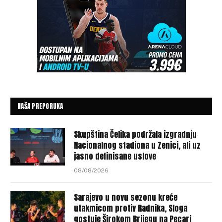
NAŠA PREPORUKA
Skupština Čelika podržala izgradnju
Nacionalnog stadiona u Zenici, ali uz
jasno definisane uslove
08/08/2026
Sarajevo u novu sezonu kreće
utakmicom protiv Radnika, Sloga
gostuje Širokom Brijegu na Pecari