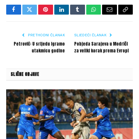
Facebook
Twitter
Pinterest
LinkedIn
Tumblr
WhatsApp
Email
Copy
Link
PRETHODNI ČLANAK
SLJEDEĆI ČLANAK
Petrović: U srijedu igramo
Pobjeda Sarajeva u Modriči
utakmicu godine
za veliki korak prema Evropi
SLIČNE OBJAVE