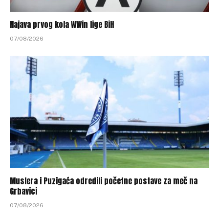
Najava prvog kola WWin lige BiH
07/08/2026
Muslera i Puzigaća odredili početne postave za meč na
Grbavici
07/08/2026