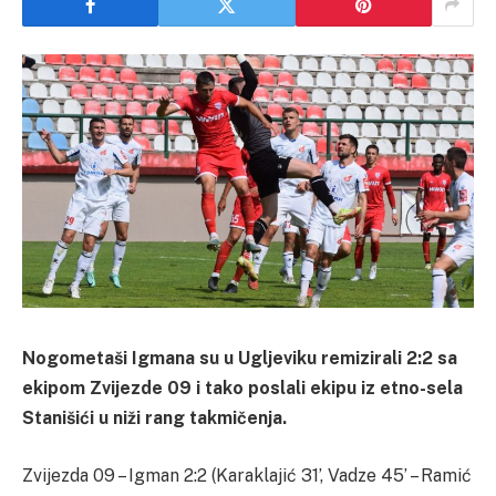
Nogometaši Igmana su u Ugljeviku remizirali 2:2 sa
ekipom Zvijezde 09 i tako poslali ekipu iz etno-sela
Stanišići u niži rang takmičenja.
Zvijezda 09 – Igman 2:2 (Karaklajić 31’, Vadze 45’ – Ramić