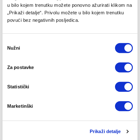
u bilo kojem trenutku možete ponovno ažurirati klikom na
07/08/2026
„Prikaži detalje“. Privolu možete u bilo kojem trenutku
povući bez negativnih posljedica.
Consent
Nužni
Selection
Za postavke
Statistički
Muslera: Poseban dan i poseban trenutak za mene
07/08/2026
Marketinški
Prikaži detalje