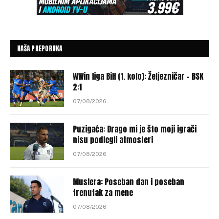
NAŠA PREPORUKA
WWin liga BiH (1. kolo): Željezničar – BSK
2:1
07/08/2026
Puzigaća: Drago mi je što moji igrači
nisu podlegli atmosferi
07/08/2026
Muslera: Poseban dan i poseban
trenutak za mene
07/08/2026