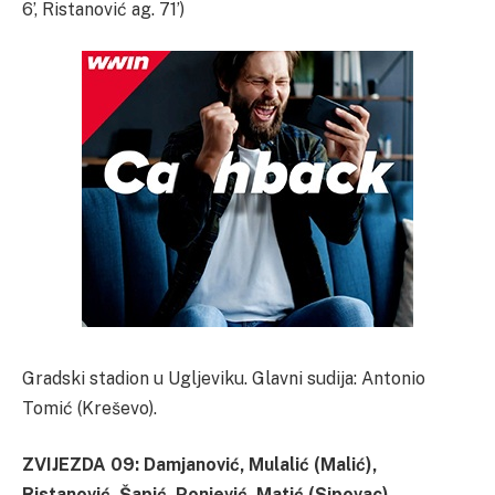
6’, Ristanović ag. 71’)
Gradski stadion u Ugljeviku. Glavni sudija: Antonio
Tomić (Kreševo).
ZVIJEZDA 09: Damjanović, Mulalić (Malić),
Ristanović, Šapić, Ponjević, Matić (Sipovac),