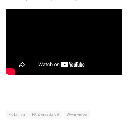
FK Igman
FK Zvijezda 09
Wwin video