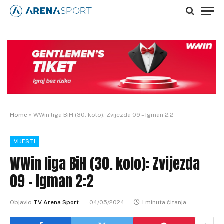
Home
»
WWin liga BiH (30. kolo): Zvijezda 09 – Igman 2:2
VIJESTI
WWin liga BiH (30. kolo): Zvijezda
09 – Igman 2:2
Objavio
TV Arena Sport
04/05/2024
1 minuta čitanja