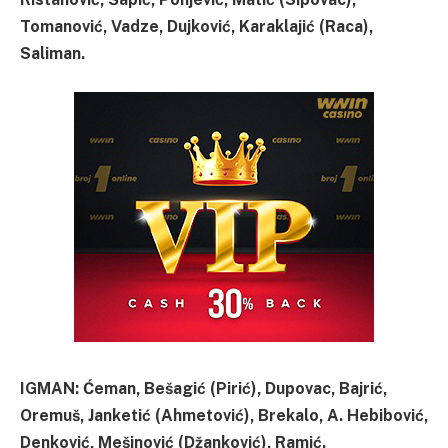
Tomanović, Vadze, Dujković, Karaklajić (Raca),
Saliman.
IGMAN: Ćeman, Bešagić (Pirić), Dupovac, Bajrić,
Oremuš, Janketić (Ahmetović), Brekalo, A. Hebibović,
Denković, Mešinović (Džanković), Ramić.