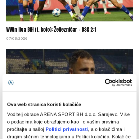
WWin liga BiH (1. kolo): Željezničar – BSK 2:1
07/08/2026
Ova web stranica koristi kolačiće
Voditelj obrade ARENA SPORT BH d.o.o. Sarajevo. Više
o podacima koje obrađujemo kao i o vašim pravima
Puzigaća: Drago mi je što moji igrači nisu podlegli
pročitajte u našoj
Politici privatnosti
, a o kolačićima i
atmosferi
drugim sličnim tehnologijama u Politici kolačića. Kolačiće