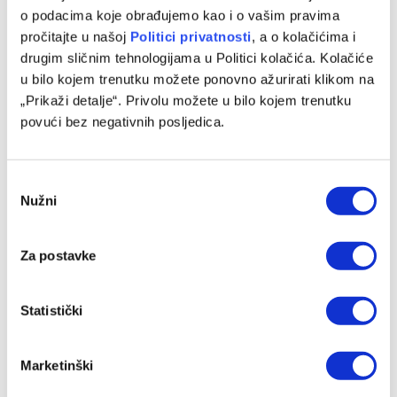
o podacima koje obrađujemo kao i o vašim pravima
pročitajte u našoj
Politici privatnosti
, a o kolačićima i
drugim sličnim tehnologijama u Politici kolačića. Kolačiće
Barcelona preotima kapitena Španije ljutom rivalu
u bilo kojem trenutku možete ponovno ažurirati klikom na
07/08/2026
„Prikaži detalje“. Privolu možete u bilo kojem trenutku
povući bez negativnih posljedica.
Consent
Nužni
Selection
Za postavke
Statistički
Luka Kulenović pred odlaskom iz Nizozemske
Marketinški
07/08/2026