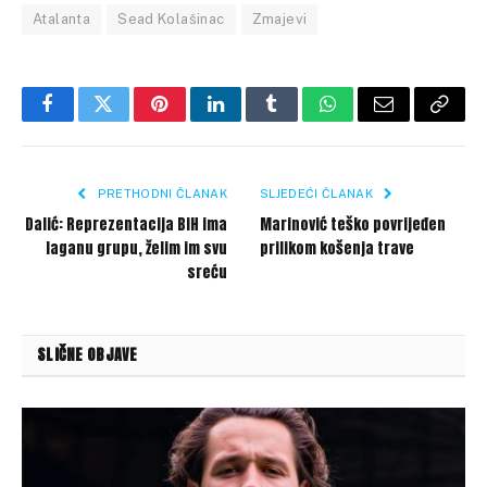
Atalanta
Sead Kolašinac
Zmajevi
Facebook
Twitter
Pinterest
LinkedIn
Tumblr
WhatsApp
Email
Copy
Link
PRETHODNI ČLANAK
SLJEDEĆI ČLANAK
Dalić: Reprezentacija BiH ima
Marinović teško povrijeđen
laganu grupu, želim im svu
prilikom košenja trave
sreću
SLIČNE OBJAVE