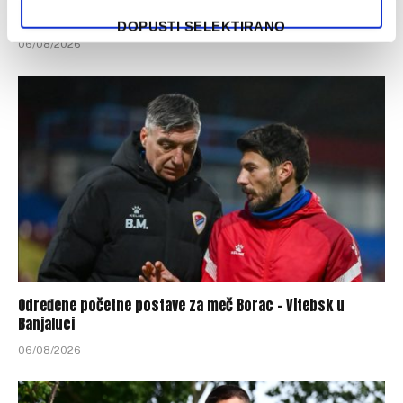
‘birali’, a ne pripadali
DOPUSTI SELEKTIRANO
06/08/2026
Određene početne postave za meč Borac – Vitebsk u
Banjaluci
06/08/2026