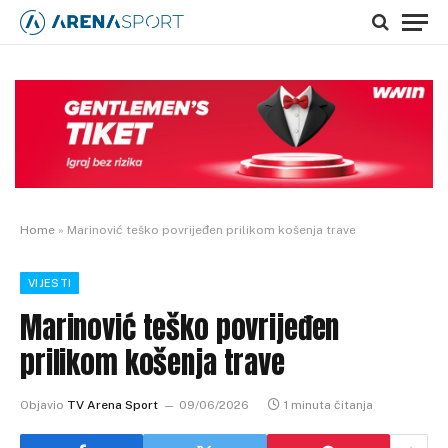
Home
»
Marinović teško povrijeđen prilikom košenja trave
VIJESTI
Marinović teško povrijeđen
prilikom košenja trave
Objavio
TV Arena Sport
09/06/2026
1 minuta čitanja