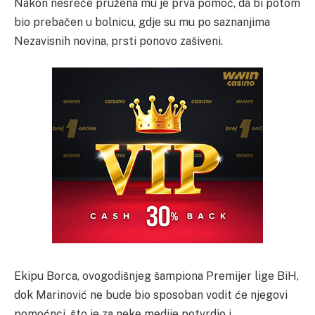
Nakon nesreće pružena mu je prva pomoć, da bi potom
bio prebačen u bolnicu, gdje su mu po saznanjima
Nezavisnih novina, prsti ponovo zašiveni.
Ekipu Borca, ovogodišnjeg šampiona Premijer lige BiH,
dok Marinović ne bude bio sposoban vodit će njegovi
pomoćnci, što je za neke medije potvrdio i