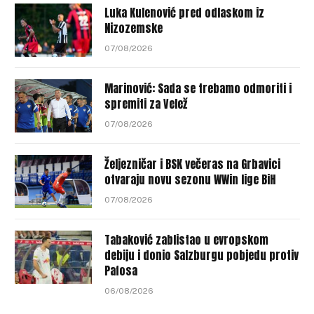
Luka Kulenović pred odlaskom iz
Nizozemske
07/08/2026
Marinović: Sada se trebamo odmoriti i
spremiti za Velež
07/08/2026
Željezničar i BSK večeras na Grbavici
otvaraju novu sezonu WWin lige BiH
07/08/2026
Tabaković zablistao u evropskom
debiju i donio Salzburgu pobjedu protiv
Pafosa
06/08/2026