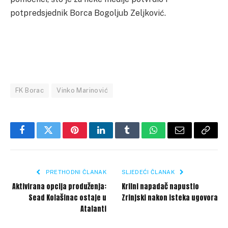
potpredsjednik Borca Bogoljub Zeljković.
FK Borac
Vinko Marinović
Facebook
Twitter
Pinterest
LinkedIn
Tumblr
WhatsApp
Email
Copy
Link
PRETHODNI ČLANAK
SLJEDEĆI ČLANAK
Aktivirana opcija produženja:
Krilni napadač napustio
Sead Kolašinac ostaje u
Zrinjski nakon isteka ugovora
Atalanti