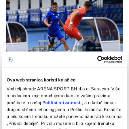
Željezničar i BSK večeras na Grbavici otvaraju novu sezonu
WWin lige BiH
07/08/2026
Ova web stranica koristi kolačiće
Voditelj obrade ARENA SPORT BH d.o.o. Sarajevo. Više
o podacima koje obrađujemo kao i o vašim pravima
pročitajte u našoj
Politici privatnosti
, a o kolačićima i
drugim sličnim tehnologijama u Politici kolačića. Kolačiće
u bilo kojem trenutku možete ponovno ažurirati klikom na
„Prikaži detalje“. Privolu možete u bilo kojem trenutku