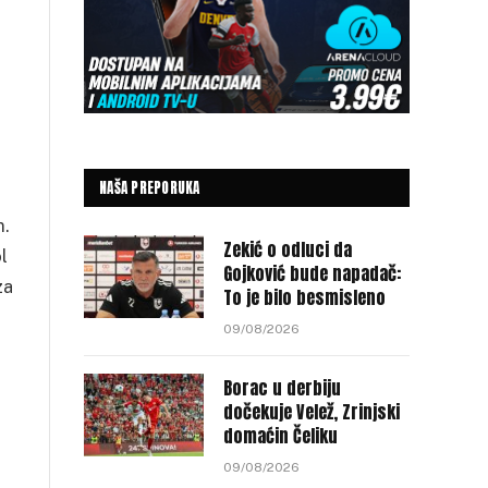
NAŠA PREPORUKA
m.
Zekić o odluci da
l
Gojković bude napadač:
za
To je bilo besmisleno
09/08/2026
Borac u derbiju
dočekuje Velež, Zrinjski
domaćin Čeliku
09/08/2026