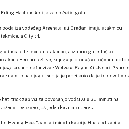
rling Haaland koji je zabio četiri gola.
n boda iza vodećeg Arsenala, ali Građani imaju utakmicu
akmice, a City tri.
udarca u 12. minuti utakmice, a izborio ga je Joško
tio akciju Bernarda Silve, koji ga je pronašao točnom lopto
a njega krenuo defanzivac Wolvesa Rayan Ait-Nouri. Gvardio
rac naletio na njega i sudija je procijenio da je to dovoljno 
hat-trick zabivši za povećanje vodstva u 35. minuti na
rvežanin realizirao još jedan kazneni udarac.
tio Hwang Hee-Chan, ali minutu kasnije Haaland zabija i