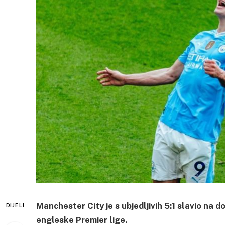
Manchester City je s ubjedljivih 5:1 slavio n
DIJELI
engleske Premier lige.