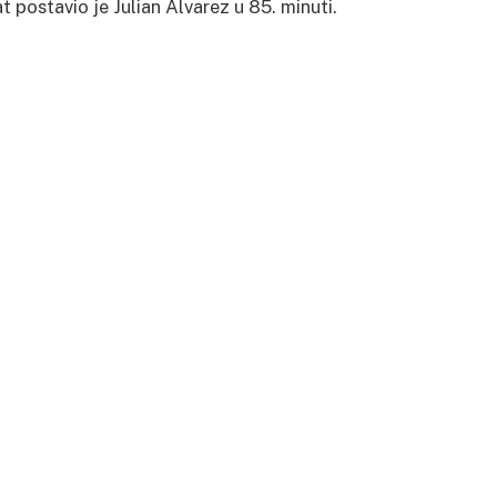
t postavio je Julian Alvarez u 85. minuti.