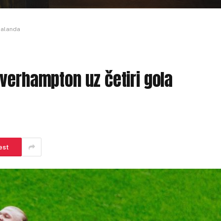
aalanda
verhampton uz četiri gola
est