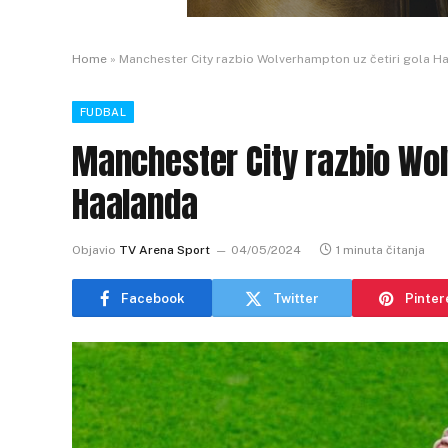
Home
»
Manchester City razbio Wolverhampton uz četiri gola H
FUDBAL
Manchester City razbio Wol
Haalanda
Objavio
TV Arena Sport
04/05/2024
1 minuta čitanja
Facebook
Twitter
Pinter