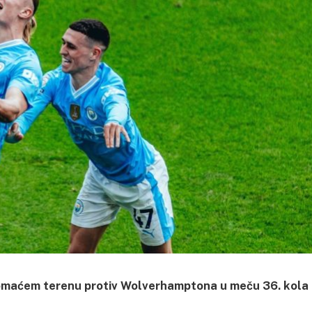
a domaćem terenu protiv Wolverhamptona u meču 36. kola