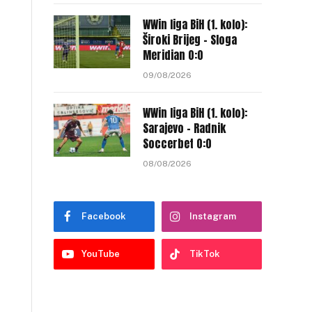
WWin liga BiH (1. kolo):
Široki Brijeg – Sloga
Meridian 0:0
09/08/2026
WWin liga BiH (1. kolo):
Sarajevo – Radnik
Soccerbet 0:0
08/08/2026
Facebook
Instagram
YouTube
TikTok