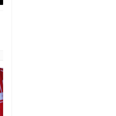
py
nk