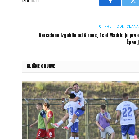
PODIJELI
Facebook
Tw
PRETHODNI ČLANA
Barcelona izgubila od Girone, Real Madrid je prv
Špani
SLIČNE OBJAVE