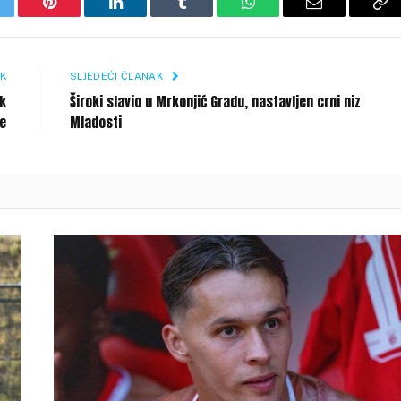
itter
Pinterest
LinkedIn
Tumblr
WhatsApp
Email
Co
Li
K
SLJEDEĆI ČLANAK
ak
Široki slavio u Mrkonjić Gradu, nastavljen crni niz
je
Mladosti