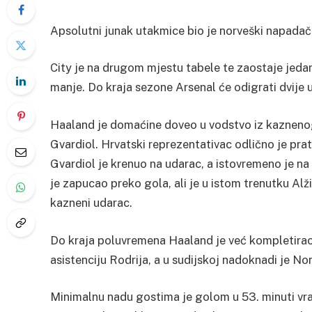
Apsolutni junak utakmice bio je norveški napadač E
City je na drugom mjestu tabele te zaostaje jeda
manje. Do kraja sezone Arsenal će odigrati dvije ut
Haaland je domaćine doveo u vodstvo iz kaznenog 
Gvardiol. Hrvatski reprezentativac odlično je pra
Gvardiol je krenuo na udarac, a istovremeno je n
je zapucao preko gola, ali je u istom trenutku Alži
kazneni udarac.
Do kraja poluvremena Haaland je već kompletirao 
asistenciju Rodrija, a u sudijskoj nadoknadi je No
Minimalnu nadu gostima je golom u 53. minuti vra